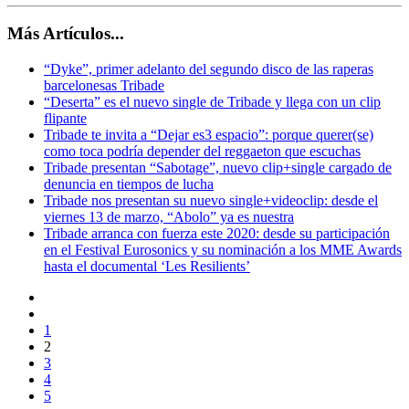
Más Artículos...
“Dyke”, primer adelanto del segundo disco de las raperas
barcelonesas Tribade
“Deserta” es el nuevo single de Tribade y llega con un clip
flipante
Tribade te invita a “Dejar es3 espacio”: porque querer(se)
como toca podría depender del reggaeton que escuchas
Tribade presentan “Sabotage”, nuevo clip+single cargado de
denuncia en tiempos de lucha
Tribade nos presentan su nuevo single+videoclip: desde el
viernes 13 de marzo, “Abolo” ya es nuestra
Tribade arranca con fuerza este 2020: desde su participación
en el Festival Eurosonics y su nominación a los MME Awards
hasta el documental ‘Les Resilients’
1
2
3
4
5