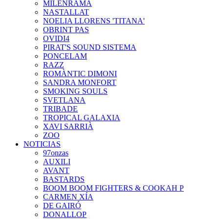
MILENRAMA
NASTALLAT
NOELIA LLORENS 'TITANA'
OBRINT PAS
OVIDI4
PIRAT'S SOUND SISTEMA
PONCELAM
RAZZ
ROMÀNTIC DIMONI
SANDRA MONFORT
SMOKING SOULS
SVETLANA
TRIBADE
TROPICAL GALAXIA
XAVI SARRIÀ
ZOO
NOTICIAS
97onzas
AUXILI
AVANT
BASTARDS
BOOM BOOM FIGHTERS & COOKAH P
CARMEN XÍA
DE GAIRÓ
DONALLOP