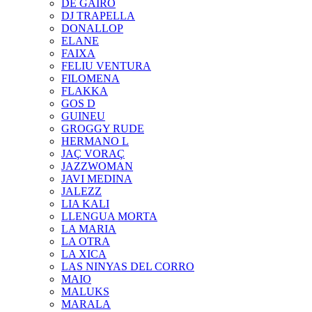
DE GAIRÓ
DJ TRAPELLA
DONALLOP
ELANE
FAIXA
FELIU VENTURA
FILOMENA
FLAKKA
GOS D
GUINEU
GROGGY RUDE
HERMANO L
JAÇ VORAÇ
JAZZWOMAN
JAVI MEDINA
JALEZZ
LIA KALI
LLENGUA MORTA
LA MARIA
LA OTRA
LA XICA
LAS NINYAS DEL CORRO
MAIO
MALUKS
MARALA