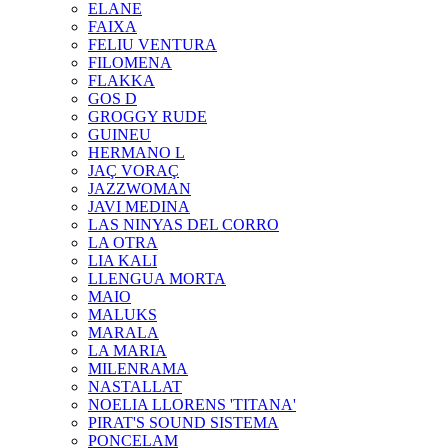
ELANE
FAIXA
FELIU VENTURA
FILOMENA
FLAKKA
GOS D
GROGGY RUDE
GUINEU
HERMANO L
JAÇ VORAÇ
JAZZWOMAN
JAVI MEDINA
LAS NINYAS DEL CORRO
LA OTRA
LIA KALI
LLENGUA MORTA
MAIO
MALUKS
MARALA
LA MARIA
MILENRAMA
NASTALLAT
NOELIA LLORENS 'TITANA'
PIRAT'S SOUND SISTEMA
PONCELAM