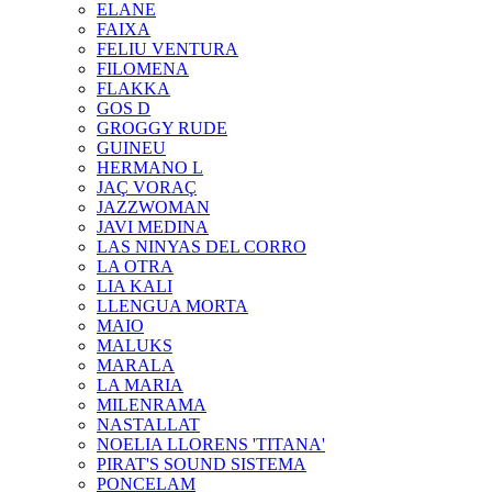
ELANE
FAIXA
FELIU VENTURA
FILOMENA
FLAKKA
GOS D
GROGGY RUDE
GUINEU
HERMANO L
JAÇ VORAÇ
JAZZWOMAN
JAVI MEDINA
LAS NINYAS DEL CORRO
LA OTRA
LIA KALI
LLENGUA MORTA
MAIO
MALUKS
MARALA
LA MARIA
MILENRAMA
NASTALLAT
NOELIA LLORENS 'TITANA'
PIRAT'S SOUND SISTEMA
PONCELAM