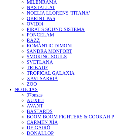
MILENRAMA
NASTALLAT
NOELIA LLORENS 'TITANA'
OBRINT PAS
OVIDI4
PIRAT'S SOUND SISTEMA
PONCELAM
RAZZ
ROMÀNTIC DIMONI
SANDRA MONFORT
SMOKING SOULS
SVETLANA
TRIBADE
TROPICAL GALAXIA
XAVI SARRIÀ
ZOO
NOTICIAS
97onzas
AUXILI
AVANT
BASTARDS
BOOM BOOM FIGHTERS & COOKAH P
CARMEN XÍA
DE GAIRÓ
DONALLOP