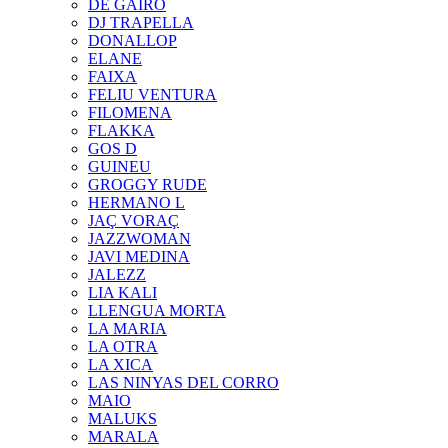
DE GAIRÓ
DJ TRAPELLA
DONALLOP
ELANE
FAIXA
FELIU VENTURA
FILOMENA
FLAKKA
GOS D
GUINEU
GROGGY RUDE
HERMANO L
JAÇ VORAÇ
JAZZWOMAN
JAVI MEDINA
JALEZZ
LIA KALI
LLENGUA MORTA
LA MARIA
LA OTRA
LA XICA
LAS NINYAS DEL CORRO
MAIO
MALUKS
MARALA