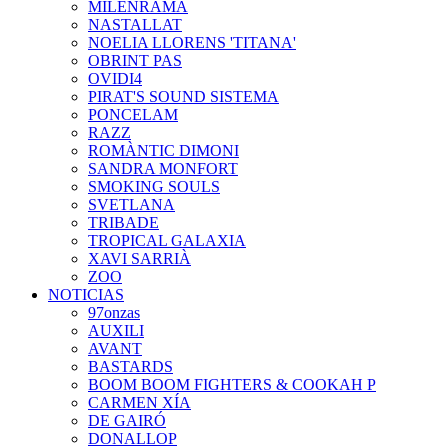
MILENRAMA
NASTALLAT
NOELIA LLORENS 'TITANA'
OBRINT PAS
OVIDI4
PIRAT'S SOUND SISTEMA
PONCELAM
RAZZ
ROMÀNTIC DIMONI
SANDRA MONFORT
SMOKING SOULS
SVETLANA
TRIBADE
TROPICAL GALAXIA
XAVI SARRIÀ
ZOO
NOTICIAS
97onzas
AUXILI
AVANT
BASTARDS
BOOM BOOM FIGHTERS & COOKAH P
CARMEN XÍA
DE GAIRÓ
DONALLOP