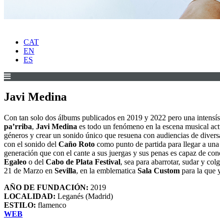
CAT
EN
ES
Javi Medina
Con tan solo dos álbums publicados en 2019 y 2022 pero una intensís
pa’rriba
,
Javi Medina
es todo un fenómeno en la escena musical ac
géneros y crear un sonido único que resuena con audiencias de diver
con el sonido del
Caño Roto
como punto de partida para llegar a un
generación que con el cante a sus juergas y sus penas es capaz de con
Egaleo
o del
Cabo de Plata Festival
, sea para abarrotar, sudar y co
21 de Marzo en
Sevilla
, en la emblematica
Sala Custom
para la que 
AÑO DE FUNDACIÓN:
2019
LOCALIDAD:
Leganés (Madrid)
ESTILO:
flamenco
WEB