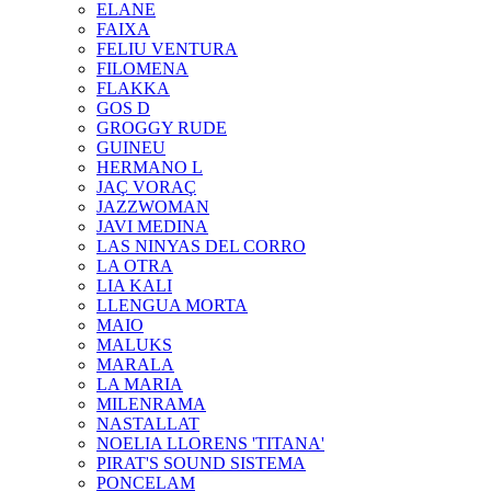
ELANE
FAIXA
FELIU VENTURA
FILOMENA
FLAKKA
GOS D
GROGGY RUDE
GUINEU
HERMANO L
JAÇ VORAÇ
JAZZWOMAN
JAVI MEDINA
LAS NINYAS DEL CORRO
LA OTRA
LIA KALI
LLENGUA MORTA
MAIO
MALUKS
MARALA
LA MARIA
MILENRAMA
NASTALLAT
NOELIA LLORENS 'TITANA'
PIRAT'S SOUND SISTEMA
PONCELAM