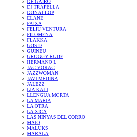
DE GAIRÓ
DJ TRAPELLA
DONALLOP
ELANE
FAIXA
FELIU VENTURA
FILOMENA
FLAKKA
GOS D
GUINEU
GROGGY RUDE
HERMANO L
JAÇ VORAÇ
JAZZWOMAN
JAVI MEDINA
JALEZZ
LIA KALI
LLENGUA MORTA
LA MARIA
LA OTRA
LA XICA
LAS NINYAS DEL CORRO
MAIO
MALUKS
MARALA