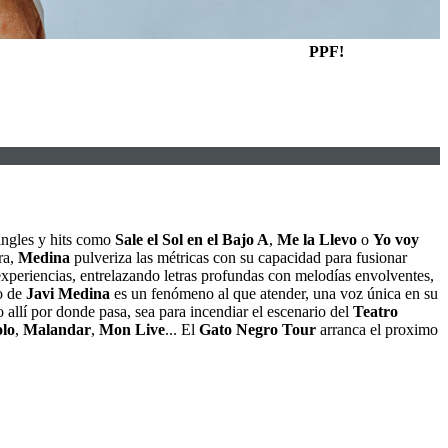
PPF!
ingles y hits como
Sale el Sol en el Bajo A
,
Me la Llevo
o
Yo voy
ra,
Medina
pulveriza las métricas con su capacidad para fusionar
experiencias, entrelazando letras profundas con melodías envolventes,
o de
Javi Medina
es un fenómeno al que atender, una voz única en su
 allí por donde pasa, sea para incendiar el escenario del
Teatro
olo
,
Malandar
,
Mon Live
... El
Gato Negro Tour
arranca el proximo