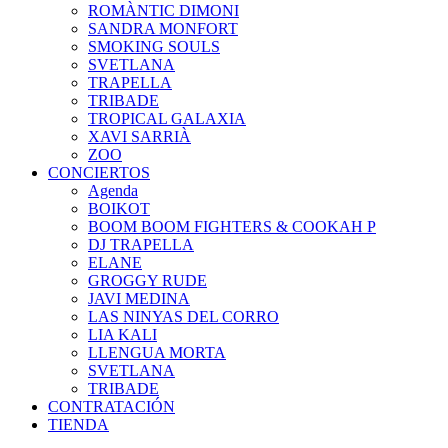
ROMÀNTIC DIMONI
SANDRA MONFORT
SMOKING SOULS
SVETLANA
TRAPELLA
TRIBADE
TROPICAL GALAXIA
XAVI SARRIÀ
ZOO
CONCIERTOS
Agenda
BOIKOT
BOOM BOOM FIGHTERS & COOKAH P
DJ TRAPELLA
ELANE
GROGGY RUDE
JAVI MEDINA
LAS NINYAS DEL CORRO
LIA KALI
LLENGUA MORTA
SVETLANA
TRIBADE
CONTRATACIÓN
TIENDA