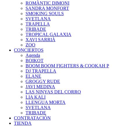
ROMÀNTIC DIMONI
SANDRA MONFORT
SMOKING SOULS
SVETLANA
TRAPELLA
TRIBADE
TROPICAL GALAXIA
XAVI SARRIÀ
ZOO
CONCIERTOS
Agenda
BOIKOT
BOOM BOOM FIGHTERS & COOKAH P
DJ TRAPELLA
ELANE
GROGGY RUDE
JAVI MEDINA
LAS NINYAS DEL CORRO
LIA KALI
LLENGUA MORTA
SVETLANA
TRIBADE
CONTRATACIÓN
TIENDA