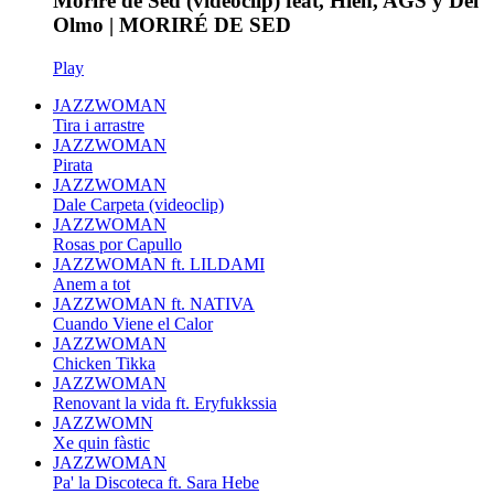
Moriré de Sed (videoclip) feat, Hien, AGS y Del
Olmo | MORIRÉ DE SED
Play
JAZZWOMAN
Tira i arrastre
JAZZWOMAN
Pirata
JAZZWOMAN
Dale Carpeta (videoclip)
JAZZWOMAN
Rosas por Capullo
JAZZWOMAN ft. LILDAMI
Anem a tot
JAZZWOMAN ft. NATIVA
Cuando Viene el Calor
JAZZWOMAN
Chicken Tikka
JAZZWOMAN
Renovant la vida ft. Eryfukkssia
JAZZWOMN
Xe quin fàstic
JAZZWOMAN
Pa' la Discoteca ft. Sara Hebe