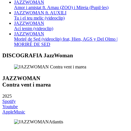
JAZZWOMAN
Amor i amistat ft. Arnau (ZOO) i Mireia (Pupil·les)
JAZZWOMAN ft. AUXILI
Tu i el teu melic (videoclip)
JAZZWOMAN
Ací tenim (videoclip)
JAZZWOMAN
Moriré de Sed (videoclip) feat, Hien, AGS y Del Olmo |
MORIRÉ DE SED
DISCOGRAFIA JazzWoman
JAZZWOMAN
Contra vent i marea
2025
Spotify
Youtube
AppleMusic