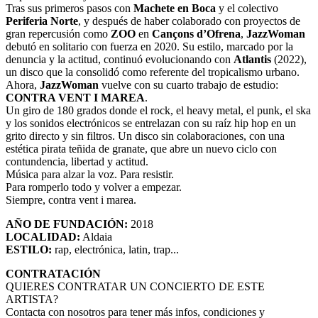
Tras sus primeros pasos con
Machete en Boca
y el colectivo
Periferia Norte
, y después de haber colaborado con proyectos de
gran repercusión como
ZOO
en
Cançons d’Ofrena
,
JazzWoman
debutó en solitario con fuerza en 2020. Su estilo, marcado por la
denuncia y la actitud, continuó evolucionando con
Atlantis
(2022),
un disco que la consolidó como referente del tropicalismo urbano.
Ahora,
JazzWoman
vuelve con su cuarto trabajo de estudio:
CONTRA VENT I MAREA
.
Un giro de 180 grados donde el rock, el heavy metal, el punk, el ska
y los sonidos electrónicos se entrelazan con su raíz hip hop en un
grito directo y sin filtros. Un disco sin colaboraciones, con una
estética pirata teñida de granate, que abre un nuevo ciclo con
contundencia, libertad y actitud.
Música para alzar la voz. Para resistir.
Para romperlo todo y volver a empezar.
Siempre, contra vent i marea.
AÑO DE FUNDACIÓN:
2018
LOCALIDAD:
Aldaia
ESTILO:
rap, electrónica, latin, trap...
CONTRATACIÓN
QUIERES CONTRATAR UN CONCIERTO DE ESTE
ARTISTA?
Contacta con nosotros para tener más infos, condiciones y