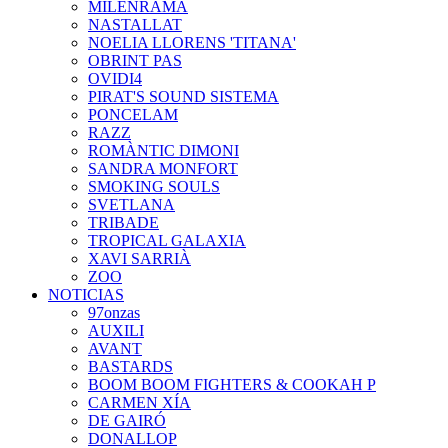
MILENRAMA
NASTALLAT
NOELIA LLORENS 'TITANA'
OBRINT PAS
OVIDI4
PIRAT'S SOUND SISTEMA
PONCELAM
RAZZ
ROMÀNTIC DIMONI
SANDRA MONFORT
SMOKING SOULS
SVETLANA
TRIBADE
TROPICAL GALAXIA
XAVI SARRIÀ
ZOO
NOTICIAS
97onzas
AUXILI
AVANT
BASTARDS
BOOM BOOM FIGHTERS & COOKAH P
CARMEN XÍA
DE GAIRÓ
DONALLOP