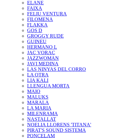
ELANE
FAIXA
FELIU VENTURA
FILOMENA
FLAKKA
GOS D
GROGGY RUDE
GUINEU
HERMANO L
JAÇ VORAÇ
JAZZWOMAN
JAVI MEDINA
LAS NINYAS DEL CORRO
LA OTRA
LIA KALI
LLENGUA MORTA
MAIO
MALUKS
MARALA
LA MARIA
MILENRAMA
NASTALLAT
NOELIA LLORENS 'TITANA'
PIRAT'S SOUND SISTEMA
PONCELAM