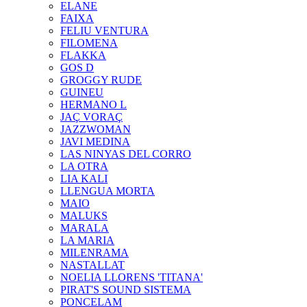
ELANE
FAIXA
FELIU VENTURA
FILOMENA
FLAKKA
GOS D
GROGGY RUDE
GUINEU
HERMANO L
JAÇ VORAÇ
JAZZWOMAN
JAVI MEDINA
LAS NINYAS DEL CORRO
LA OTRA
LIA KALI
LLENGUA MORTA
MAIO
MALUKS
MARALA
LA MARIA
MILENRAMA
NASTALLAT
NOELIA LLORENS 'TITANA'
PIRAT'S SOUND SISTEMA
PONCELAM