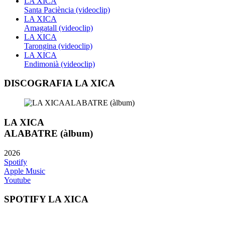
LA XICA
Santa Paciència (videoclip)
LA XICA
Amagatall (videoclip)
LA XICA
Tarongina (videoclip)
LA XICA
Endimonià (videoclip)
DISCOGRAFIA LA XICA
LA XICA
ALABATRE (àlbum)
2026
Spotify
Apple Music
Youtube
SPOTIFY LA XICA