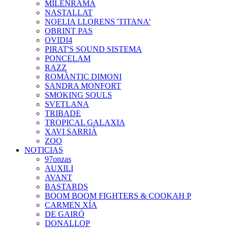
MILENRAMA
NASTALLAT
NOELIA LLORENS 'TITANA'
OBRINT PAS
OVIDI4
PIRAT'S SOUND SISTEMA
PONCELAM
RAZZ
ROMÀNTIC DIMONI
SANDRA MONFORT
SMOKING SOULS
SVETLANA
TRIBADE
TROPICAL GALAXIA
XAVI SARRIÀ
ZOO
NOTICIAS
97onzas
AUXILI
AVANT
BASTARDS
BOOM BOOM FIGHTERS & COOKAH P
CARMEN XÍA
DE GAIRÓ
DONALLOP