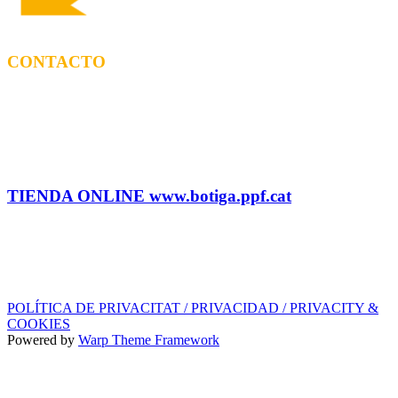
CONTACTO
CONTRATACIÓN
Tel: (+34) 615 27 69 02 contractacio@ppf.cat
ADMINISTRACIÓN Y TIENDA
Tel.: (+34) 93 878 74 80 comandes@ppf.cat
TIENDA ONLINE www.botiga.ppf.cat
SELLO DISCOGRÁFICO, LICENCIAS,
PROMOS y EDITORIAL
info@ppf.cat
POLÍTICA DE PRIVACITAT / PRIVACIDAD / PRIVACITY &
COOKIES
Powered by
Warp Theme Framework