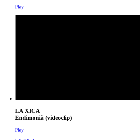
Play
LA XICA
Endimonià (videoclip)
Play