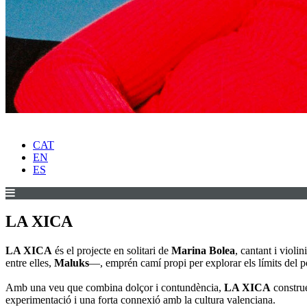
CAT
EN
ES
LA XICA
LA XICA
és el projecte en solitari de
Marina Bolea
, cantant i violi
entre elles,
Maluks
—, emprén camí propi per explorar els límits del p
Amb una veu que combina dolçor i contundència,
LA XICA
construe
experimentació i una forta connexió amb la cultura valenciana.