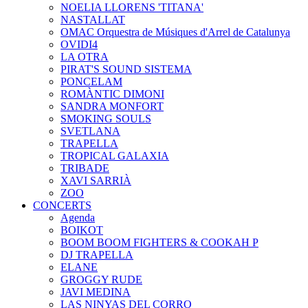
NOELIA LLORENS 'TITANA'
NASTALLAT
OMAC Orquestra de Músiques d'Arrel de Catalunya
OVIDI4
LA OTRA
PIRAT'S SOUND SISTEMA
PONCELAM
ROMÀNTIC DIMONI
SANDRA MONFORT
SMOKING SOULS
SVETLANA
TRAPELLA
TROPICAL GALAXIA
TRIBADE
XAVI SARRIÀ
ZOO
CONCERTS
Agenda
BOIKOT
BOOM BOOM FIGHTERS & COOKAH P
DJ TRAPELLA
ELANE
GROGGY RUDE
JAVI MEDINA
LAS NINYAS DEL CORRO