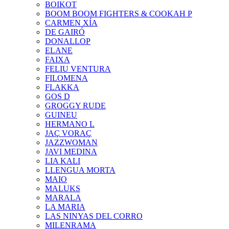
BOIKOT
BOOM BOOM FIGHTERS & COOKAH P
CARMEN XÍA
DE GAIRÓ
DONALLOP
ELANE
FAIXA
FELIU VENTURA
FILOMENA
FLAKKA
GOS D
GROGGY RUDE
GUINEU
HERMANO L
JAÇ VORAÇ
JAZZWOMAN
JAVI MEDINA
LIA KALI
LLENGUA MORTA
MAIO
MALUKS
MARALA
LA MARIA
LAS NINYAS DEL CORRO
MILENRAMA