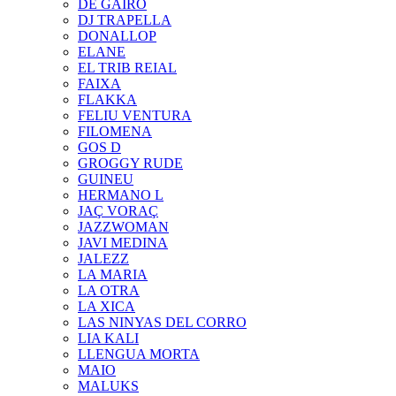
DE GAIRÓ
DJ TRAPELLA
DONALLOP
ELANE
EL TRIB REIAL
FAIXA
FLAKKA
FELIU VENTURA
FILOMENA
GOS D
GROGGY RUDE
GUINEU
HERMANO L
JAÇ VORAÇ
JAZZWOMAN
JAVI MEDINA
JALEZZ
LA MARIA
LA OTRA
LA XICA
LAS NINYAS DEL CORRO
LIA KALI
LLENGUA MORTA
MAIO
MALUKS