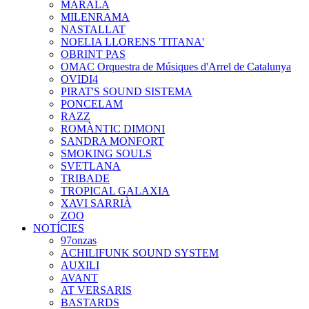
MARALA
MILENRAMA
NASTALLAT
NOELIA LLORENS 'TITANA'
OBRINT PAS
OMAC Orquestra de Músiques d'Arrel de Catalunya
OVIDI4
PIRAT'S SOUND SISTEMA
PONCELAM
RAZZ
ROMÀNTIC DIMONI
SANDRA MONFORT
SMOKING SOULS
SVETLANA
TRIBADE
TROPICAL GALAXIA
XAVI SARRIÀ
ZOO
NOTÍCIES
97onzas
ACHILIFUNK SOUND SYSTEM
AUXILI
AVANT
AT VERSARIS
BASTARDS