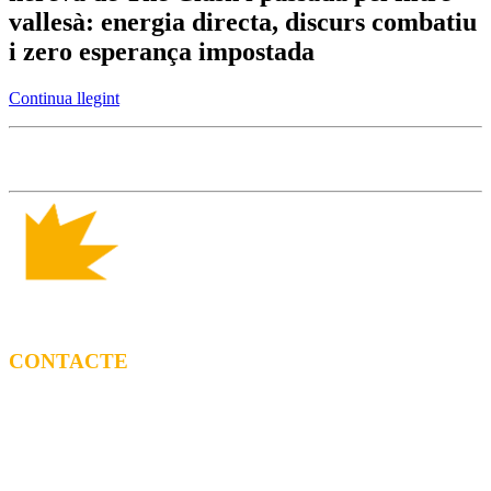
vallesà: energia directa, discurs combatiu
i zero esperança impostada
Continua llegint
CONTACTE
CONTRACTACIÓ
Litus Tenesa (+34) 615 27 69 02 | litus@ppf.cat
Marc Escribano (+34) 660 314 015 |
marc.em@ppf.cat