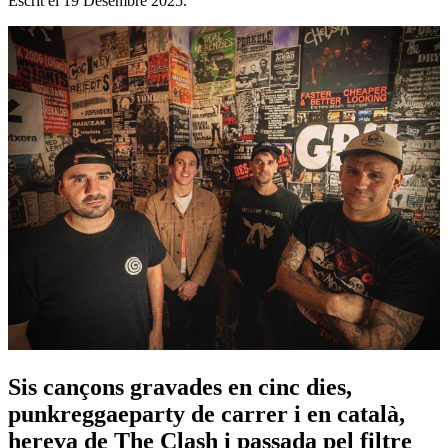
Escrit el
19 Desembre 2025
.
Sis cançons gravades en cinc dies,
punkreggaeparty de carrer i en català,
hereva de The Clash i passada pel filtre