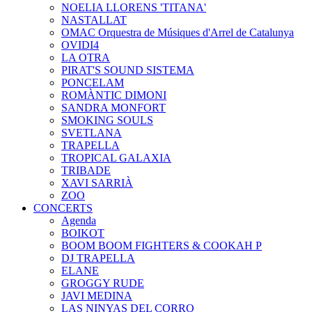
NOELIA LLORENS 'TITANA'
NASTALLAT
OMAC Orquestra de Músiques d'Arrel de Catalunya
OVIDI4
LA OTRA
PIRAT'S SOUND SISTEMA
PONCELAM
ROMÀNTIC DIMONI
SANDRA MONFORT
SMOKING SOULS
SVETLANA
TRAPELLA
TROPICAL GALAXIA
TRIBADE
XAVI SARRIÀ
ZOO
CONCERTS
Agenda
BOIKOT
BOOM BOOM FIGHTERS & COOKAH P
DJ TRAPELLA
ELANE
GROGGY RUDE
JAVI MEDINA
LAS NINYAS DEL CORRO