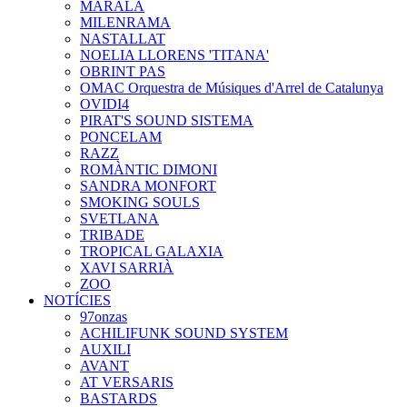
MARALA
MILENRAMA
NASTALLAT
NOELIA LLORENS 'TITANA'
OBRINT PAS
OMAC Orquestra de Músiques d'Arrel de Catalunya
OVIDI4
PIRAT'S SOUND SISTEMA
PONCELAM
RAZZ
ROMÀNTIC DIMONI
SANDRA MONFORT
SMOKING SOULS
SVETLANA
TRIBADE
TROPICAL GALAXIA
XAVI SARRIÀ
ZOO
NOTÍCIES
97onzas
ACHILIFUNK SOUND SYSTEM
AUXILI
AVANT
AT VERSARIS
BASTARDS