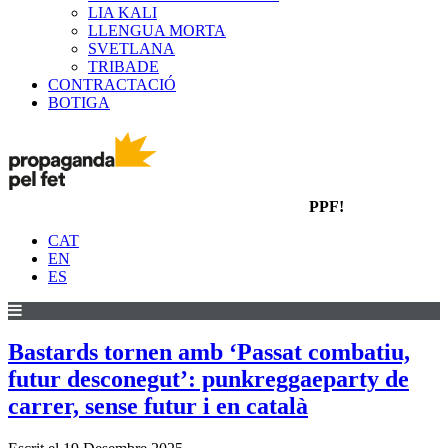
LIA KALI
LLENGUA MORTA
SVETLANA
TRIBADE
CONTRACTACIÓ
BOTIGA
PPF!
CAT
EN
ES
Bastards tornen amb ‘Passat combatiu,
futur desconegut’: punkreggaeparty de
carrer, sense futur i en català