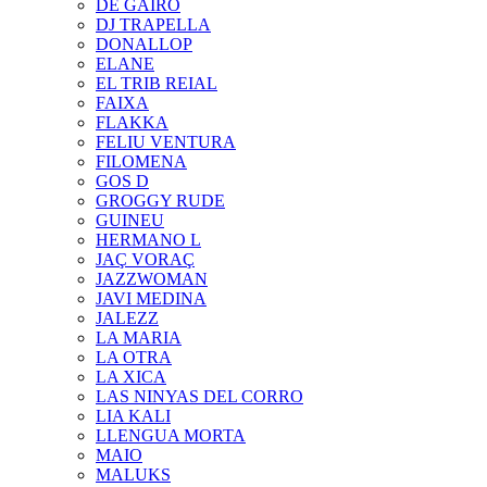
DE GAIRÓ
DJ TRAPELLA
DONALLOP
ELANE
EL TRIB REIAL
FAIXA
FLAKKA
FELIU VENTURA
FILOMENA
GOS D
GROGGY RUDE
GUINEU
HERMANO L
JAÇ VORAÇ
JAZZWOMAN
JAVI MEDINA
JALEZZ
LA MARIA
LA OTRA
LA XICA
LAS NINYAS DEL CORRO
LIA KALI
LLENGUA MORTA
MAIO
MALUKS