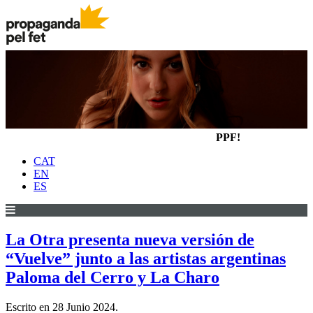
PPF!
CAT
EN
ES
La Otra presenta nueva versión de
“Vuelve” junto a las artistas argentinas
Paloma del Cerro y La Charo
Escrito en
28 Junio 2024
.