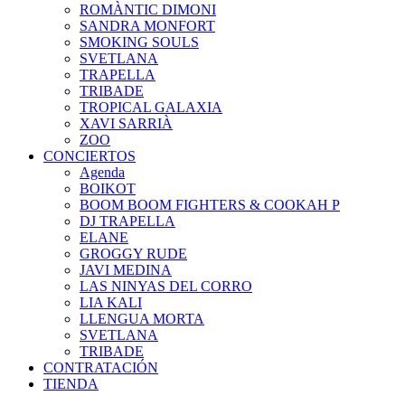
ROMÀNTIC DIMONI
SANDRA MONFORT
SMOKING SOULS
SVETLANA
TRAPELLA
TRIBADE
TROPICAL GALAXIA
XAVI SARRIÀ
ZOO
CONCIERTOS
Agenda
BOIKOT
BOOM BOOM FIGHTERS & COOKAH P
DJ TRAPELLA
ELANE
GROGGY RUDE
JAVI MEDINA
LAS NINYAS DEL CORRO
LIA KALI
LLENGUA MORTA
SVETLANA
TRIBADE
CONTRATACIÓN
TIENDA