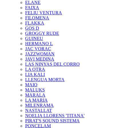
ELANE
FAIXA
FELIU VENTURA
FILOMENA
FLAKKA
GOS D
GROGGY RUDE
GUINEU
HERMANO L
JAÇ VORAÇ
JAZZWOMAN
JAVI MEDINA
LAS NINYAS DEL CORRO
LA OTRA
LIA KALI
LLENGUA MORTA
MAIO
MALUKS
MARALA
LA MARIA
MILENRAMA
NASTALLAT
NOELIA LLORENS 'TITANA'
PIRAT'S SOUND SISTEMA
PONCELAM