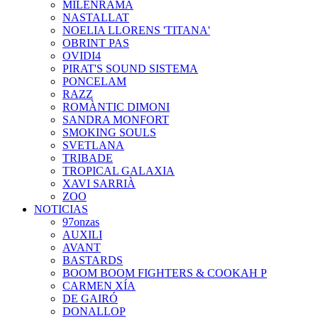
MILENRAMA
NASTALLAT
NOELIA LLORENS 'TITANA'
OBRINT PAS
OVIDI4
PIRAT'S SOUND SISTEMA
PONCELAM
RAZZ
ROMÀNTIC DIMONI
SANDRA MONFORT
SMOKING SOULS
SVETLANA
TRIBADE
TROPICAL GALAXIA
XAVI SARRIÀ
ZOO
NOTICIAS
97onzas
AUXILI
AVANT
BASTARDS
BOOM BOOM FIGHTERS & COOKAH P
CARMEN XÍA
DE GAIRÓ
DONALLOP