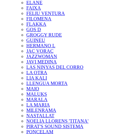
ELANE
FAIXA
FELIU VENTURA
FILOMENA
FLAKKA
GOS D
GROGGY RUDE
GUINEU
HERMANO L
JAÇ VORAÇ
JAZZWOMAN
JAVI MEDINA
LAS NINYAS DEL CORRO
LA OTRA
LIA KALI
LLENGUA MORTA
MAIO
MALUKS
MARALA
LA MARIA
MILENRAMA
NASTALLAT
NOELIA LLORENS 'TITANA'
PIRAT'S SOUND SISTEMA
PONCELAM