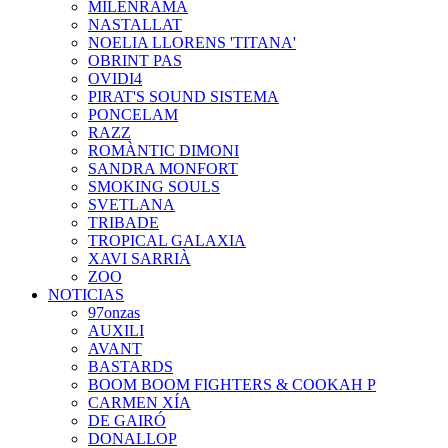
MILENRAMA
NASTALLAT
NOELIA LLORENS 'TITANA'
OBRINT PAS
OVIDI4
PIRAT'S SOUND SISTEMA
PONCELAM
RAZZ
ROMÀNTIC DIMONI
SANDRA MONFORT
SMOKING SOULS
SVETLANA
TRIBADE
TROPICAL GALAXIA
XAVI SARRIÀ
ZOO
NOTICIAS
97onzas
AUXILI
AVANT
BASTARDS
BOOM BOOM FIGHTERS & COOKAH P
CARMEN XÍA
DE GAIRÓ
DONALLOP