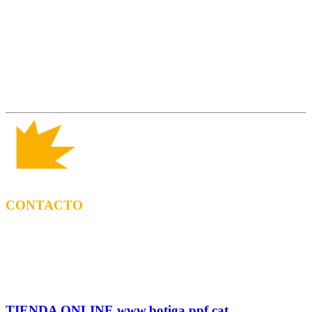
CONTACTO
CONTRATACIÓN
Tel: (+34) 615 27 69 02 contractacio@ppf.cat
ADMINISTRACIÓN Y TIENDA
Tel.: (+34) 93 878 74 80 comandes@ppf.cat
TIENDA ONLINE www.botiga.ppf.cat