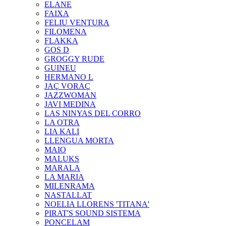
ELANE
FAIXA
FELIU VENTURA
FILOMENA
FLAKKA
GOS D
GROGGY RUDE
GUINEU
HERMANO L
JAÇ VORAÇ
JAZZWOMAN
JAVI MEDINA
LAS NINYAS DEL CORRO
LA OTRA
LIA KALI
LLENGUA MORTA
MAIO
MALUKS
MARALA
LA MARIA
MILENRAMA
NASTALLAT
NOELIA LLORENS 'TITANA'
PIRAT'S SOUND SISTEMA
PONCELAM