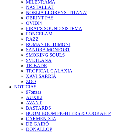
MILENRAMA
NASTALLAT
NOELIA LLORENS 'TITANA'
OBRINT PAS
OVIDI4
PIRAT'S SOUND SISTEMA
PONCELAM
RAZZ
ROMÀNTIC DIMONI
SANDRA MONFORT
SMOKING SOULS
SVETLANA
TRIBADE
TROPICAL GALAXIA
XAVI SARRIÀ
ZOO
NOTICIAS
97onzas
AUXILI
AVANT
BASTARDS
BOOM BOOM FIGHTERS & COOKAH P
CARMEN XÍA
DE GAIRÓ
DONALLOP