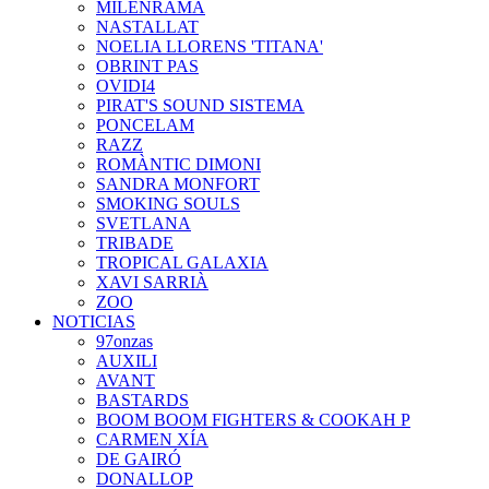
MILENRAMA
NASTALLAT
NOELIA LLORENS 'TITANA'
OBRINT PAS
OVIDI4
PIRAT'S SOUND SISTEMA
PONCELAM
RAZZ
ROMÀNTIC DIMONI
SANDRA MONFORT
SMOKING SOULS
SVETLANA
TRIBADE
TROPICAL GALAXIA
XAVI SARRIÀ
ZOO
NOTICIAS
97onzas
AUXILI
AVANT
BASTARDS
BOOM BOOM FIGHTERS & COOKAH P
CARMEN XÍA
DE GAIRÓ
DONALLOP