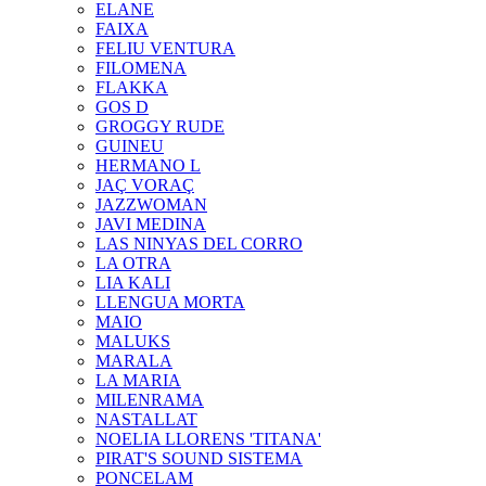
ELANE
FAIXA
FELIU VENTURA
FILOMENA
FLAKKA
GOS D
GROGGY RUDE
GUINEU
HERMANO L
JAÇ VORAÇ
JAZZWOMAN
JAVI MEDINA
LAS NINYAS DEL CORRO
LA OTRA
LIA KALI
LLENGUA MORTA
MAIO
MALUKS
MARALA
LA MARIA
MILENRAMA
NASTALLAT
NOELIA LLORENS 'TITANA'
PIRAT'S SOUND SISTEMA
PONCELAM