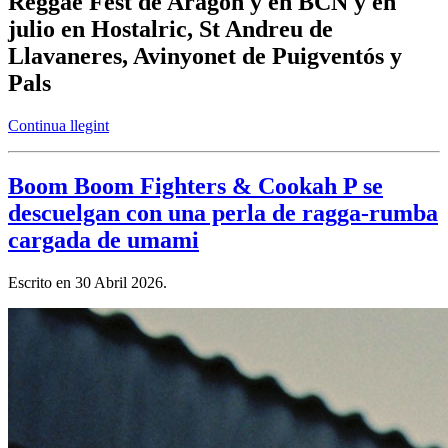
Reggae Fest de Aragón y en BCN y en
julio en Hostalric, St Andreu de
Llavaneres, Avinyonet de Puigventós y
Pals
Continua llegint
Boom Boom Fighters & Cookah P se
descuelgan con una perla de ragga-rumba
cargada de umami
Escrito en
30 Abril 2026
.