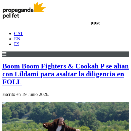
PPF!
CAT
EN
ES
Boom Boom Fighters & Cookah P se alían
con Lildami para asaltar la diligencia en
FOLL
Escrito en
19 Junio 2026
.