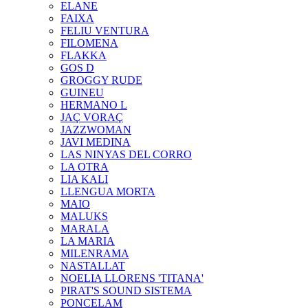
ELANE
FAIXA
FELIU VENTURA
FILOMENA
FLAKKA
GOS D
GROGGY RUDE
GUINEU
HERMANO L
JAÇ VORAÇ
JAZZWOMAN
JAVI MEDINA
LAS NINYAS DEL CORRO
LA OTRA
LIA KALI
LLENGUA MORTA
MAIO
MALUKS
MARALA
LA MARIA
MILENRAMA
NASTALLAT
NOELIA LLORENS 'TITANA'
PIRAT'S SOUND SISTEMA
PONCELAM