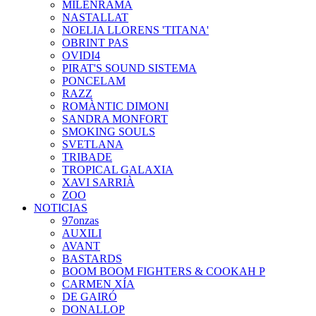
MILENRAMA
NASTALLAT
NOELIA LLORENS 'TITANA'
OBRINT PAS
OVIDI4
PIRAT'S SOUND SISTEMA
PONCELAM
RAZZ
ROMÀNTIC DIMONI
SANDRA MONFORT
SMOKING SOULS
SVETLANA
TRIBADE
TROPICAL GALAXIA
XAVI SARRIÀ
ZOO
NOTICIAS
97onzas
AUXILI
AVANT
BASTARDS
BOOM BOOM FIGHTERS & COOKAH P
CARMEN XÍA
DE GAIRÓ
DONALLOP