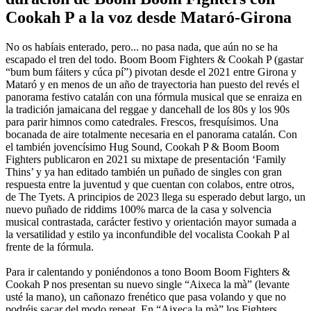
Cookah P a la voz desde Mataró-Girona
No os habíais enterado, pero... no pasa nada, que aún no se ha
escapado el tren del todo. Boom Boom Fighters & Cookah P (gastar
“bum bum fáiters y cúca pí”) pivotan desde el 2021 entre Girona y
Mataró y en menos de un año de trayectoria han puesto del revés el
panorama festivo catalán con una fórmula musical que se enraiza en
la tradición jamaicana del reggae y dancehall de los 80s y los 90s
para parir himnos como catedrales. Frescos, fresquísimos. Una
bocanada de aire totalmente necesaria en el panorama catalán. Con
el también jovencísimo Hug Sound, Cookah P & Boom Boom
Fighters publicaron en 2021 su mixtape de presentación ‘Family
Thins’ y ya han editado también un puñado de singles con gran
respuesta entre la juventud y que cuentan con colabos, entre otros,
de The Tyets. A principios de 2023 llega su esperado debut largo, un
nuevo puñado de riddims 100% marca de la casa y solvencia
musical contrastada, carácter festivo y orientación mayor sumada a
la versatilidad y estilo ya inconfundible del vocalista Cookah P al
frente de la fórmula.
Para ir calentando y poniéndonos a tono Boom Boom Fighters &
Cookah P nos presentan su nuevo single “Aixeca la mà” (levante
usté la mano), un cañonazo frenético que pasa volando y que no
podréis sacar del modo repeat. En “Aixeca la mà” los Fighters