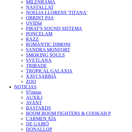
MILENRAMA
NASTALLAT
NOELIA LLORENS 'TITANA'
OBRINT PAS
OVIDI4
PIRAT'S SOUND SISTEMA
PONCELAM
RAZZ
ROMÀNTIC DIMONI
SANDRA MONFORT
SMOKING SOULS
SVETLANA
TRIBADE
TROPICAL GALAXIA
XAVI SARRIÀ
ZOO
NOTICIAS
97onzas
AUXILI
AVANT
BASTARDS
BOOM BOOM FIGHTERS & COOKAH P
CARMEN XÍA
DE GAIRÓ
DONALLOP