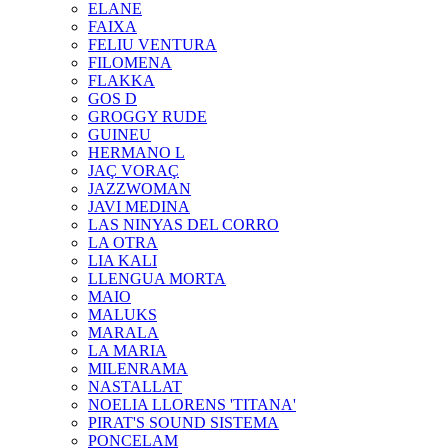
ELANE
FAIXA
FELIU VENTURA
FILOMENA
FLAKKA
GOS D
GROGGY RUDE
GUINEU
HERMANO L
JAÇ VORAÇ
JAZZWOMAN
JAVI MEDINA
LAS NINYAS DEL CORRO
LA OTRA
LIA KALI
LLENGUA MORTA
MAIO
MALUKS
MARALA
LA MARIA
MILENRAMA
NASTALLAT
NOELIA LLORENS 'TITANA'
PIRAT'S SOUND SISTEMA
PONCELAM