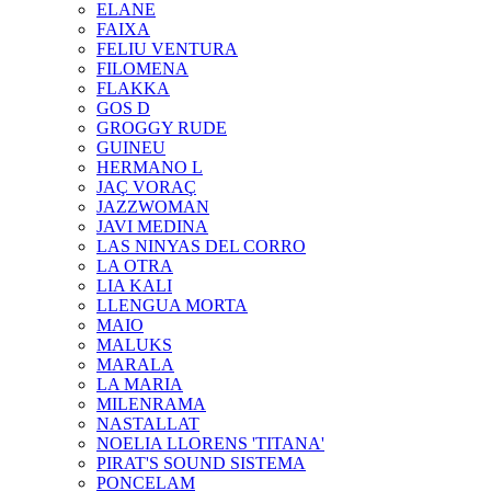
ELANE
FAIXA
FELIU VENTURA
FILOMENA
FLAKKA
GOS D
GROGGY RUDE
GUINEU
HERMANO L
JAÇ VORAÇ
JAZZWOMAN
JAVI MEDINA
LAS NINYAS DEL CORRO
LA OTRA
LIA KALI
LLENGUA MORTA
MAIO
MALUKS
MARALA
LA MARIA
MILENRAMA
NASTALLAT
NOELIA LLORENS 'TITANA'
PIRAT'S SOUND SISTEMA
PONCELAM