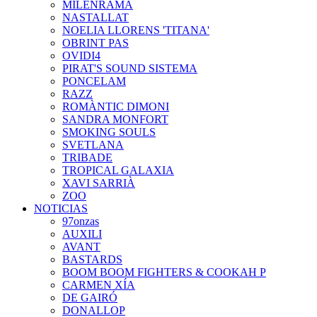
MILENRAMA
NASTALLAT
NOELIA LLORENS 'TITANA'
OBRINT PAS
OVIDI4
PIRAT'S SOUND SISTEMA
PONCELAM
RAZZ
ROMÀNTIC DIMONI
SANDRA MONFORT
SMOKING SOULS
SVETLANA
TRIBADE
TROPICAL GALAXIA
XAVI SARRIÀ
ZOO
NOTICIAS
97onzas
AUXILI
AVANT
BASTARDS
BOOM BOOM FIGHTERS & COOKAH P
CARMEN XÍA
DE GAIRÓ
DONALLOP