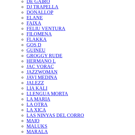
DE GAIRÓ
DJ TRAPELLA
DONALLOP
ELANE
FAIXA
FELIU VENTURA
FILOMENA
FLAKKA
GOS D
GUINEU
GROGGY RUDE
HERMANO L
JAÇ VORAÇ
JAZZWOMAN
JAVI MEDINA
JALEZZ
LIA KALI
LLENGUA MORTA
LA MARIA
LA OTRA
LA XICA
LAS NINYAS DEL CORRO
MAIO
MALUKS
MARALA