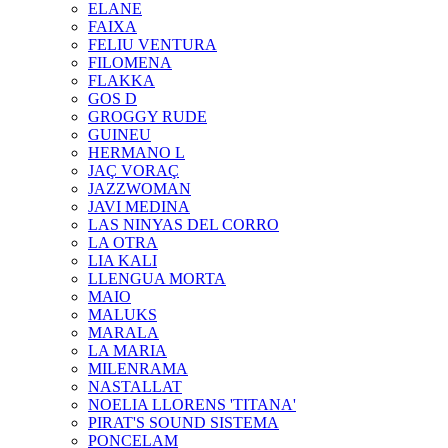
ELANE
FAIXA
FELIU VENTURA
FILOMENA
FLAKKA
GOS D
GROGGY RUDE
GUINEU
HERMANO L
JAÇ VORAÇ
JAZZWOMAN
JAVI MEDINA
LAS NINYAS DEL CORRO
LA OTRA
LIA KALI
LLENGUA MORTA
MAIO
MALUKS
MARALA
LA MARIA
MILENRAMA
NASTALLAT
NOELIA LLORENS 'TITANA'
PIRAT'S SOUND SISTEMA
PONCELAM