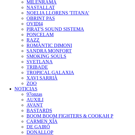
MILENRAMA
NASTALLAT
NOELIA LLORENS 'TITANA'
OBRINT PAS
OVIDI4
PIRAT'S SOUND SISTEMA
PONCELAM
RAZZ
ROMÀNTIC DIMONI
SANDRA MONFORT
SMOKING SOULS
SVETLANA
TRIBADE
TROPICAL GALAXIA
XAVI SARRIÀ
ZOO
NOTICIAS
97onzas
AUXILI
AVANT
BASTARDS
BOOM BOOM FIGHTERS & COOKAH P
CARMEN XÍA
DE GAIRÓ
DONALLOP