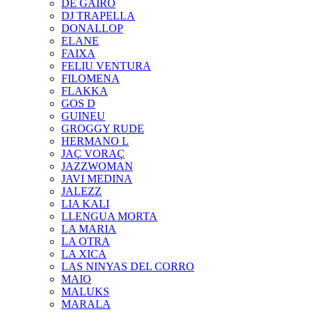
DE GAIRÓ
DJ TRAPELLA
DONALLOP
ELANE
FAIXA
FELIU VENTURA
FILOMENA
FLAKKA
GOS D
GUINEU
GROGGY RUDE
HERMANO L
JAÇ VORAÇ
JAZZWOMAN
JAVI MEDINA
JALEZZ
LIA KALI
LLENGUA MORTA
LA MARIA
LA OTRA
LA XICA
LAS NINYAS DEL CORRO
MAIO
MALUKS
MARALA