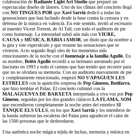
colaboración de
Radiante Light Art Studio
que preparó un
espectacular diseño de láseres. Uno de los clímax del concierto llegó
con
NO TINGUES POR
que
Xavi Sarrià
dedicó a todas las
generaciones que han luchado desde la base contra la censura y en
defensa de la música en valencià. En este sentido, invitó al escenario
al maestro Vicent Torrent, de Al Tall, con todo el auditorio de pie
como homenaje. La intensidad subió aún más con
VIURE,
CAUSA
y
MÚSICA, RÀBIA i AMOR
, un título que da nombre a
la gira y este espectáculo y que resume las sensaciones que se
vivieron. Acto seguido llegó otro de los momentos más
emocionantes de la noche con el
homenaje a la familia Agulló
. En
su nombre,
Belén Agulló
recordó a su hermano asesinado por el
fascismo en 1993 y todo el camino que han tenido que recorrer para
que no se olvidara su memoria. Con un auditorio nuevamente de pie
y completamente emocionado, empezó
NO S’APAGUEN LES
ESTRELES
con la aparición sorpresa de
Pep Gimeno, Botifarra
,
que hizo temblar el Palau. El concierto culminó con la
MALAGUENYA DE BARXETA
interpretada a viva voz por
Pep
Gimeno
, seguidas por los dos grandes clásicos
LA FLAMA, SOM
que encendieron completamente la noche antes del emotivo
SI
TANQUE ELS ULLS
, en los que
Xavi Sarrià
y los miembros de
la banda subieron las escaleras del Palau para agradecer el calor de
las 1500 personas que le desbordaron.
Una auténtica noche mágica tejida de luchas, memoria y música en