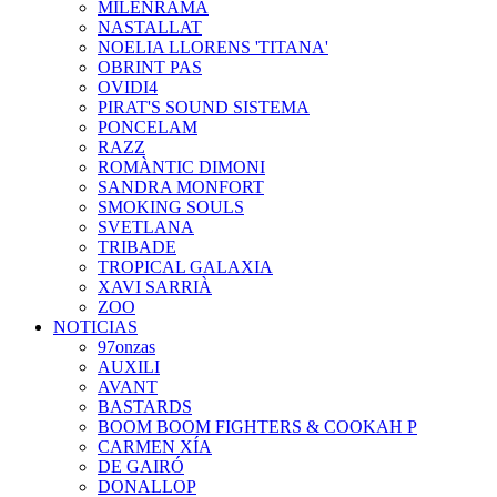
MILENRAMA
NASTALLAT
NOELIA LLORENS 'TITANA'
OBRINT PAS
OVIDI4
PIRAT'S SOUND SISTEMA
PONCELAM
RAZZ
ROMÀNTIC DIMONI
SANDRA MONFORT
SMOKING SOULS
SVETLANA
TRIBADE
TROPICAL GALAXIA
XAVI SARRIÀ
ZOO
NOTICIAS
97onzas
AUXILI
AVANT
BASTARDS
BOOM BOOM FIGHTERS & COOKAH P
CARMEN XÍA
DE GAIRÓ
DONALLOP