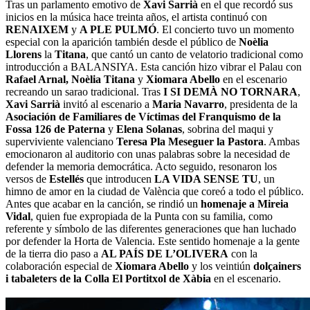
Tras un parlamento emotivo de
Xavi Sarrià
en el que recordó sus
inicios en la música hace treinta años, el artista continuó con
RENAIXEM
y
A PLE PULMÓ
. El concierto tuvo un momento
especial con la aparición también desde el público de
Noèlia
Llorens
la
Titana
, que cantó un canto de velatorio tradicional como
introducción a BALANSIYA. Esta canción hizo vibrar el Palau con
Rafael Arnal, Noèlia Titana
y
Xiomara Abello
en el escenario
recreando un sarao tradicional. Tras
I SI DEMÀ NO TORNARA
,
Xavi Sarrià
invitó al escenario a
Maria Navarro
, presidenta de la
Asociación de Familiares de Víctimas del Franquismo de la
Fossa 126 de Paterna
y
Elena Solanas
, sobrina del maqui y
superviviente valenciano
Teresa Pla Meseguer la Pastora
. Ambas
emocionaron al auditorio con unas palabras sobre la necesidad de
defender la memoria democrática. Acto seguido, resonaron los
versos de
Estellés
que introducen
LA VIDA SENSE TU
, un
himno de amor en la ciudad de València que coreó a todo el público.
Antes que acabar en la canción, se rindió un
homenaje a Mireia
Vidal
, quien fue expropiada de la Punta con su familia, como
referente y símbolo de las diferentes generaciones que han luchado
por defender la Horta de Valencia. Este sentido homenaje a la gente
de la tierra dio paso a
AL PAÍS DE L’OLIVERA
con la
colaboración especial de
Xiomara Abello
y los veintiún
dolçainers
i tabaleters de la Colla El Portitxol de Xàbia
en el escenario.