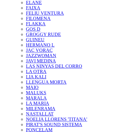
ELANE
FAIXA
FELIU VENTURA
FILOMENA
FLAKKA
GOS D
GROGGY RUDE
GUINEU
HERMANO L
JAÇ VORAÇ
JAZZWOMAN
JAVI MEDINA
LAS NINYAS DEL CORRO
LA OTRA
LIA KALI
LLENGUA MORTA
MAIO
MALUKS
MARALA
LA MARIA
MILENRAMA
NASTALLAT
NOELIA LLORENS 'TITANA'
PIRAT'S SOUND SISTEMA
PONCELAM