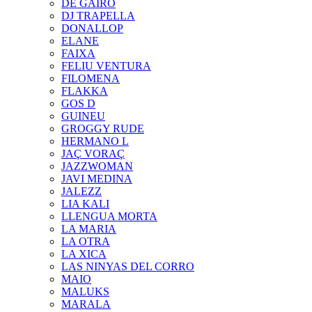
DE GAIRÓ
DJ TRAPELLA
DONALLOP
ELANE
FAIXA
FELIU VENTURA
FILOMENA
FLAKKA
GOS D
GUINEU
GROGGY RUDE
HERMANO L
JAÇ VORAÇ
JAZZWOMAN
JAVI MEDINA
JALEZZ
LIA KALI
LLENGUA MORTA
LA MARIA
LA OTRA
LA XICA
LAS NINYAS DEL CORRO
MAIO
MALUKS
MARALA