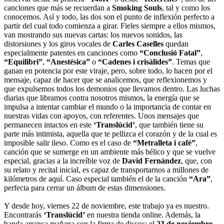
canciones que más se recuerdan a
Smoking Souls
, tal y como los
conocemos. Así y todo, las dos son el punto de inflexión perfecto a
partir del cual todo comienza a girar. Fieles siempre a ellos mismos,
van mostrando sus nuevas cartas: los nuevos sonidos, las
distorsiones y los giros vocales de
Carles Caselles
quedan
especialmente patentes en canciones como
“Conclusió Fatal”
,
“Equilibri”
,
“Anestésica”
o
“Cadenes i crisàlides”
. Temas que
ganan en potencia por este viraje, pero, sobre todo, lo hacen por el
mensaje, capaz de hacer que se analicemos, que reflexionemos y
que expulsemos todos los demonios que llevamos dentro. Las luchas
diarias que libramos contra nosotros mismos, la energía que se
impulsa a intentar cambiar el mundo o la importancia de contar en
nuestras vidas con apoyos, con referentes. Unos mensajes que
permanecen intactos en este
‘Translúcid’
, que también tiene su
parte más intimista, aquella que te pellizca el corazón y de la cual es
imposible salir ileso. Como es el caso de
“Metralleta i café”
,
canción que se sumerge en un ambiente más bélico y que se vuelve
especial, gracias a la increíble voz de
David Fernández
, que, con
su relato y recital inicial, es capaz de transportarnos a millones de
kilómetros de aquí. Caso especial también el de la canción
“Ara”
,
perfecta para cerrar un álbum de estas dimensiones.
Y desde hoy, viernes 22 de noviembre, este trabajo ya es nuestro.
Encontrarás
‘Translúcid’
en nuestra tienda online. Además, la
banda arranca mañana con la firma de discos: el
23 de noviembre