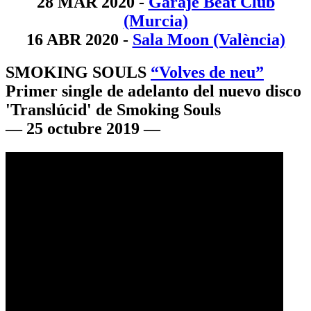
28 MAR 2020 -
Garaje Beat Club
(Murcia)
16 ABR 2020 -
Sala Moon (València)
SMOKING SOULS
“Volves de neu”
Primer single de adelanto del nuevo disco
'Translúcid' de Smoking Souls
— 25 octubre 2019 —