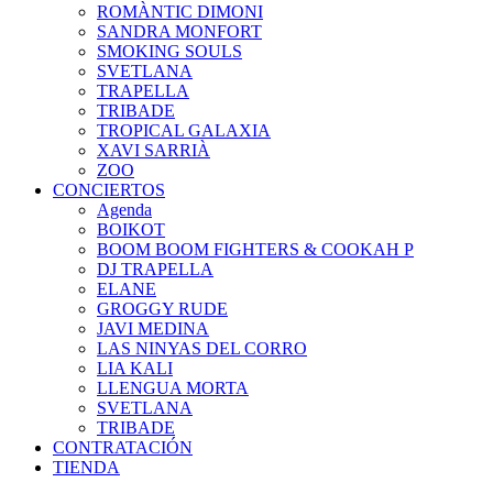
ROMÀNTIC DIMONI
SANDRA MONFORT
SMOKING SOULS
SVETLANA
TRAPELLA
TRIBADE
TROPICAL GALAXIA
XAVI SARRIÀ
ZOO
CONCIERTOS
Agenda
BOIKOT
BOOM BOOM FIGHTERS & COOKAH P
DJ TRAPELLA
ELANE
GROGGY RUDE
JAVI MEDINA
LAS NINYAS DEL CORRO
LIA KALI
LLENGUA MORTA
SVETLANA
TRIBADE
CONTRATACIÓN
TIENDA