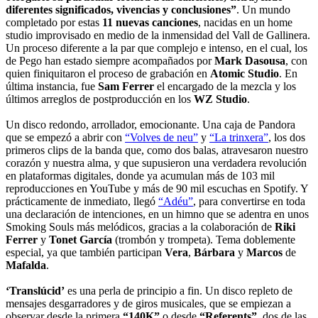
diferentes significados, vivencias y conclusiones”
. Un mundo
completado por estas
11 nuevas canciones
, nacidas en un home
studio improvisado en medio de la inmensidad del Vall de Gallinera.
Un proceso diferente a la par que complejo e intenso, en el cual, los
de Pego han estado siempre acompañados por
Mark Dasousa
, con
quien finiquitaron el proceso de grabación en
Atomic Studio
. En
última instancia, fue
Sam Ferrer
el encargado de la mezcla y los
últimos arreglos de postproducción en los
WZ Studio
.
Un disco redondo, arrollador, emocionante. Una caja de Pandora
que se empezó a abrir con
“Volves de neu”
y
“La trinxera”
, los dos
primeros clips de la banda que, como dos balas, atravesaron nuestro
corazón y nuestra alma, y que supusieron una verdadera revolución
en plataformas digitales, donde ya acumulan más de 103 mil
reproducciones en YouTube y más de 90 mil escuchas en Spotify. Y
prácticamente de inmediato, llegó
“Adéu”
, para convertirse en toda
una declaración de intenciones, en un himno que se adentra en unos
Smoking Souls más melódicos, gracias a la colaboración de
Riki
Ferrer
y
Tonet García
(trombón y trompeta). Tema doblemente
especial, ya que también participan
Vera
,
Bárbara
y
Marcos
de
Mafalda
.
‘Translúcid’
es una perla de principio a fin. Un disco repleto de
mensajes desgarradores y de giros musicales, que se empiezan a
observar desde la primera
“140K”
o desde
“Referents”
, dos de las