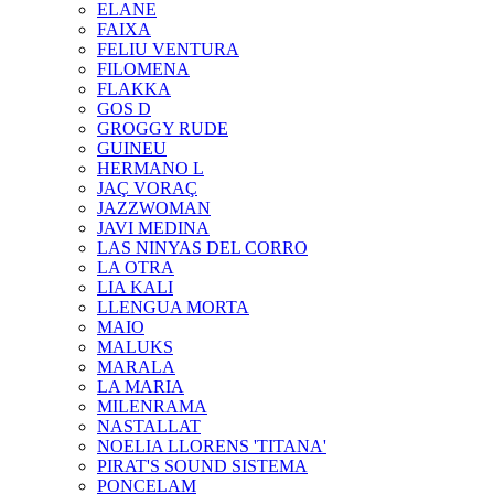
ELANE
FAIXA
FELIU VENTURA
FILOMENA
FLAKKA
GOS D
GROGGY RUDE
GUINEU
HERMANO L
JAÇ VORAÇ
JAZZWOMAN
JAVI MEDINA
LAS NINYAS DEL CORRO
LA OTRA
LIA KALI
LLENGUA MORTA
MAIO
MALUKS
MARALA
LA MARIA
MILENRAMA
NASTALLAT
NOELIA LLORENS 'TITANA'
PIRAT'S SOUND SISTEMA
PONCELAM