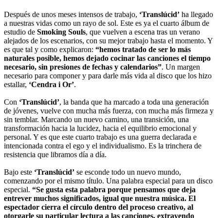
Después de unos meses intensos de trabajo,
‘Translúcid’
ha llegado
a nuestras vidas como un rayo de sol. Este es ya el cuarto álbum de
estudio de
Smoking Souls
, que vuelven a escena tras un verano
alejados de los escenarios, con su mejor trabajo hasta el momento. Y
es que tal y como explicaron:
“hemos tratado de ser lo más
naturales posible, hemos dejado cocinar las canciones el tiempo
necesario, sin presiones de fechas y calendarios”
. Un margen
necesario para componer y para darle más vida al disco que los hizo
estallar,
‘Cendra i Or’
.
Con
‘Translúcid’
, la banda que ha marcado a toda una generación
de jóvenes, vuelve con mucha más fuerza, con mucha más firmeza y
sin temblar. Marcando un nuevo camino, una transición, una
transformación hacia la lucidez, hacia el equilibrio emocional y
personal. Y es que este cuarto trabajo es una guerra declarada e
intencionada contra el ego y el individualismo. Es la trinchera de
resistencia que libramos día a día.
Bajo este
‘Translúcid’
se esconde todo un nuevo mundo,
comenzando por el mismo título. Una palabra especial para un disco
especial.
“Se gusta esta palabra porque pensamos que deja
entrever muchos significados, igual que nuestra música. El
espectador cierra el círculo dentro del proceso creativo, al
otorgarle su particular lectura a las canciones, extrayendo