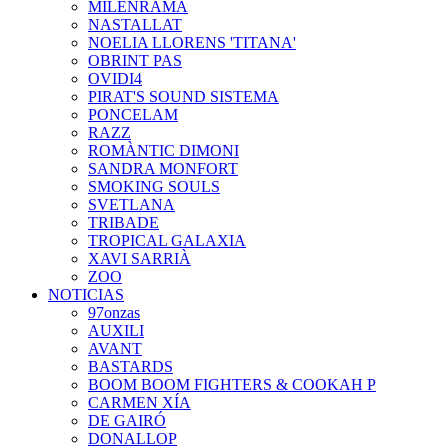
MILENRAMA
NASTALLAT
NOELIA LLORENS 'TITANA'
OBRINT PAS
OVIDI4
PIRAT'S SOUND SISTEMA
PONCELAM
RAZZ
ROMÀNTIC DIMONI
SANDRA MONFORT
SMOKING SOULS
SVETLANA
TRIBADE
TROPICAL GALAXIA
XAVI SARRIÀ
ZOO
NOTICIAS
97onzas
AUXILI
AVANT
BASTARDS
BOOM BOOM FIGHTERS & COOKAH P
CARMEN XÍA
DE GAIRÓ
DONALLOP