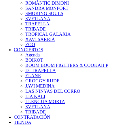
ROMÀNTIC DIMONI
SANDRA MONFORT
SMOKING SOULS
SVETLANA
TRAPELLA
TRIBADE
TROPICAL GALAXIA
XAVI SARRIÀ
ZOO
CONCIERTOS
Agenda
BOIKOT
BOOM BOOM FIGHTERS & COOKAH P
DJ TRAPELLA
ELANE
GROGGY RUDE
JAVI MEDINA
LAS NINYAS DEL CORRO
LIA KALI
LLENGUA MORTA
SVETLANA
TRIBADE
CONTRATACIÓN
TIENDA