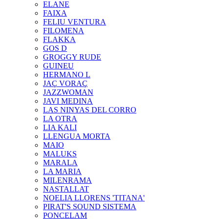
ELANE
FAIXA
FELIU VENTURA
FILOMENA
FLAKKA
GOS D
GROGGY RUDE
GUINEU
HERMANO L
JAÇ VORAÇ
JAZZWOMAN
JAVI MEDINA
LAS NINYAS DEL CORRO
LA OTRA
LIA KALI
LLENGUA MORTA
MAIO
MALUKS
MARALA
LA MARIA
MILENRAMA
NASTALLAT
NOELIA LLORENS 'TITANA'
PIRAT'S SOUND SISTEMA
PONCELAM