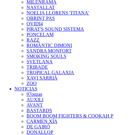
MILENRAMA
NASTALLAT
NOELIA LLORENS 'TITANA'
OBRINT PAS
OVIDI4
PIRAT'S SOUND SISTEMA
PONCELAM
RAZZ
ROMÀNTIC DIMONI
SANDRA MONFORT
SMOKING SOULS
SVETLANA
TRIBADE
TROPICAL GALAXIA
XAVI SARRIÀ
ZOO
NOTICIAS
97onzas
AUXILI
AVANT
BASTARDS
BOOM BOOM FIGHTERS & COOKAH P
CARMEN XÍA
DE GAIRÓ
DONALLOP