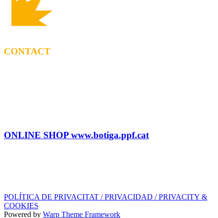
CONTACT
BOOKING
Tel: (+34) 615 27 69 02
contractacio@ppf.cat
SHOP
Tel.: (+34) 93 878 74 80 comandes@ppf.cat
ONLINE SHOP www.botiga.ppf.cat
SEGELL DISCOGRÀFIC, LLICÈNCIES,
PROMOS i EDITORIAL
info@ppf.cat
POLÍTICA DE PRIVACITAT / PRIVACIDAD / PRIVACITY &
COOKIES
Powered by
Warp Theme Framework