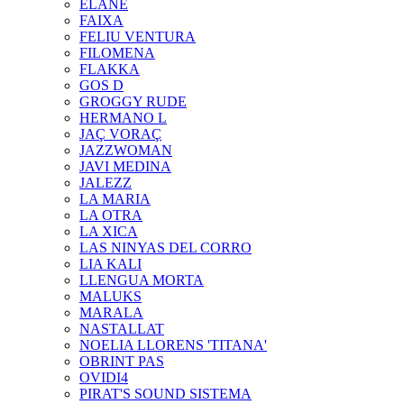
ELANE
FAIXA
FELIU VENTURA
FILOMENA
FLAKKA
GOS D
GROGGY RUDE
HERMANO L
JAÇ VORAÇ
JAZZWOMAN
JAVI MEDINA
JALEZZ
LA MARIA
LA OTRA
LA XICA
LAS NINYAS DEL CORRO
LIA KALI
LLENGUA MORTA
MALUKS
MARALA
NASTALLAT
NOELIA LLORENS 'TITANA'
OBRINT PAS
OVIDI4
PIRAT'S SOUND SISTEMA