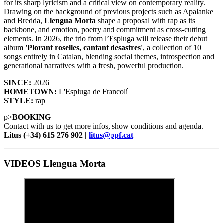
for its sharp lyricism and a critical view on contemporary reality.
Drawing on the background of previous projects such as Apalanke
and Bredda,
Llengua Morta
shape a proposal with rap as its
backbone, and emotion, poetry and commitment as cross-cutting
elements. In 2026, the trio from l’Espluga will release their debut
album
'Plorant roselles, cantant desastres'
, a collection of 10
songs entirely in Catalan, blending social themes, introspection and
generational narratives with a fresh, powerful production.
SINCE:
2026
HOMETOWN:
L'Espluga de Francolí
STYLE:
rap
p>
BOOKING
Contact with us to get more infos, show conditions and agenda.
Litus (+34) 615 276 902 |
litus@ppf.cat
VIDEOS Llengua Morta