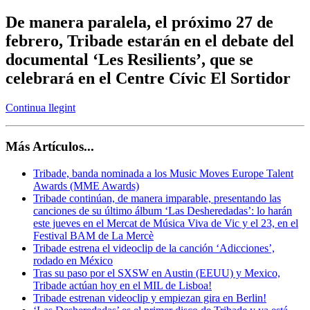
De manera paralela, el próximo 27 de
febrero, Tribade estarán en el debate del
documental ‘Les Resilients’, que se
celebrará en el Centre Cívic El Sortidor
Continua llegint
Más Artículos...
Tribade, banda nominada a los Music Moves Europe Talent
Awards (MME Awards)
Tribade continúan, de manera imparable, presentando las
canciones de su último álbum ‘Las Desheredadas’: lo harán
este jueves en el Mercat de Música Viva de Vic y el 23, en el
Festival BAM de La Mercè
Tribade estrena el videoclip de la canción ‘Adicciones’,
rodado en México
Tras su paso por el SXSW en Austin (EEUU) y Mexico,
Tribade actúan hoy en el MIL de Lisboa!
Tribade estrenan videoclip y empiezan gira en Berlin!