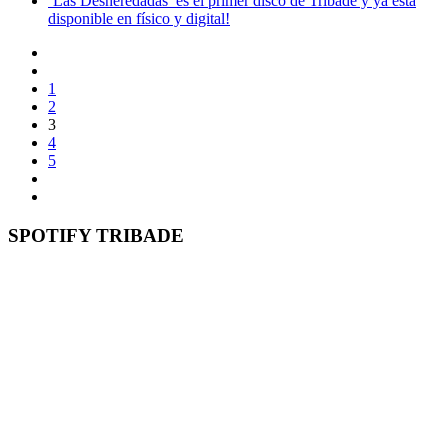
‘Las Desheredadas’ es el primer disco de Tribade y ya está
disponible en físico y digital!
1
2
3
4
5
SPOTIFY TRIBADE