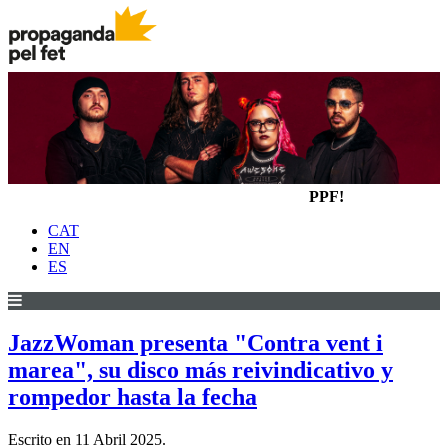
PPF!
CAT
EN
ES
JazzWoman presenta "Contra vent i
marea", su disco más reivindicativo y
rompedor hasta la fecha
Escrito en
11 Abril 2025
.