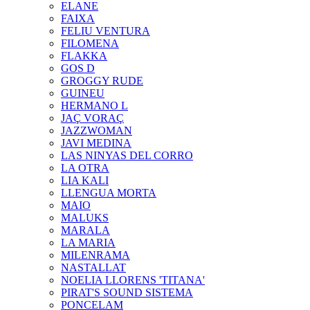
ELANE
FAIXA
FELIU VENTURA
FILOMENA
FLAKKA
GOS D
GROGGY RUDE
GUINEU
HERMANO L
JAÇ VORAÇ
JAZZWOMAN
JAVI MEDINA
LAS NINYAS DEL CORRO
LA OTRA
LIA KALI
LLENGUA MORTA
MAIO
MALUKS
MARALA
LA MARIA
MILENRAMA
NASTALLAT
NOELIA LLORENS 'TITANA'
PIRAT'S SOUND SISTEMA
PONCELAM