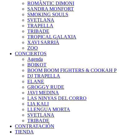
ROMÀNTIC DIMONI
SANDRA MONFORT
SMOKING SOULS
SVETLANA
TRAPELLA
TRIBADE
TROPICAL GALAXIA
XAVI SARRIÀ
ZOO
CONCIERTOS
Agenda
BOIKOT
BOOM BOOM FIGHTERS & COOKAH P
DJ TRAPELLA
ELANE
GROGGY RUDE
JAVI MEDINA
LAS NINYAS DEL CORRO
LIA KALI
LLENGUA MORTA
SVETLANA
TRIBADE
CONTRATACIÓN
TIENDA