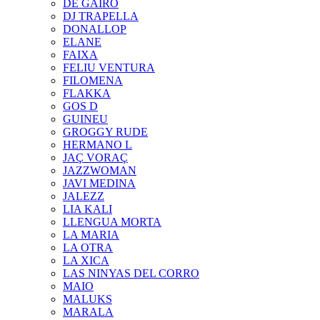
DE GAIRÓ
DJ TRAPELLA
DONALLOP
ELANE
FAIXA
FELIU VENTURA
FILOMENA
FLAKKA
GOS D
GUINEU
GROGGY RUDE
HERMANO L
JAÇ VORAÇ
JAZZWOMAN
JAVI MEDINA
JALEZZ
LIA KALI
LLENGUA MORTA
LA MARIA
LA OTRA
LA XICA
LAS NINYAS DEL CORRO
MAIO
MALUKS
MARALA