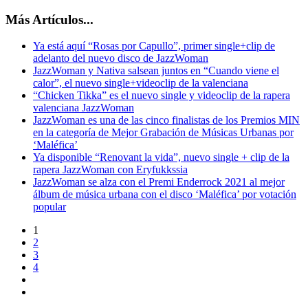
Más Artículos...
Ya está aquí “Rosas por Capullo”, primer single+clip de
adelanto del nuevo disco de JazzWoman
JazzWoman y Nativa salsean juntos en “Cuando viene el
calor”, el nuevo single+videoclip de la valenciana
“Chicken Tikka” es el nuevo single y videoclip de la rapera
valenciana JazzWoman
JazzWoman es una de las cinco finalistas de los Premios MIN
en la categoría de Mejor Grabación de Músicas Urbanas por
‘Maléfica’
Ya disponible “Renovant la vida”, nuevo single + clip de la
rapera JazzWoman con Eryfukkssia
JazzWoman se alza con el Premi Enderrock 2021 al mejor
álbum de música urbana con el disco ‘Maléfica’ por votación
popular
1
2
3
4