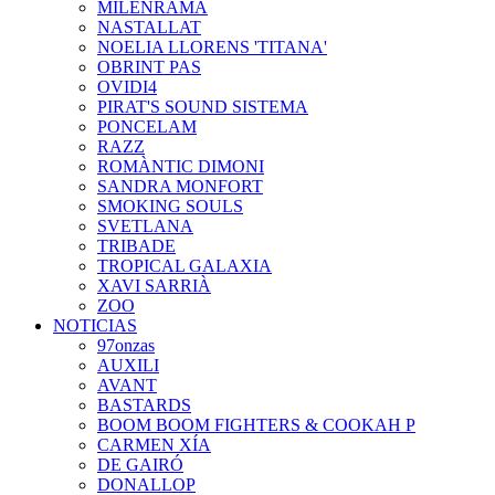
MILENRAMA
NASTALLAT
NOELIA LLORENS 'TITANA'
OBRINT PAS
OVIDI4
PIRAT'S SOUND SISTEMA
PONCELAM
RAZZ
ROMÀNTIC DIMONI
SANDRA MONFORT
SMOKING SOULS
SVETLANA
TRIBADE
TROPICAL GALAXIA
XAVI SARRIÀ
ZOO
NOTICIAS
97onzas
AUXILI
AVANT
BASTARDS
BOOM BOOM FIGHTERS & COOKAH P
CARMEN XÍA
DE GAIRÓ
DONALLOP