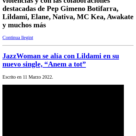
violencias y con las colaboraciones
destacadas de Pep Gimeno Botifarra,
Lildami, Elane, Nativa, MC Kea, Awakate
y muchos más
Continua llegint
JazzWoman se alía con Lildami en su
nuevo single, “Anem a tot”
Escrito en
11 Marzo 2022
.