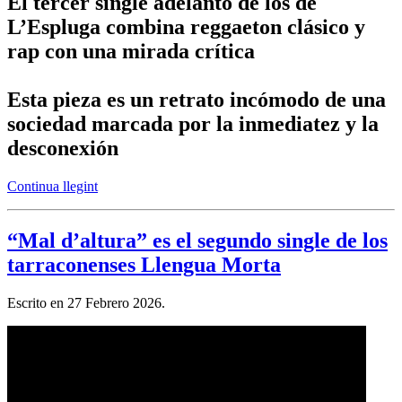
El tercer single adelanto de los de
L’Espluga combina reggaeton clásico y
rap con una mirada crítica
Esta pieza es un retrato incómodo de una
sociedad marcada por la inmediatez y la
desconexión
Continua llegint
“Mal d’altura” es el segundo single de los
tarraconenses Llengua Morta
Escrito en
27 Febrero 2026
.