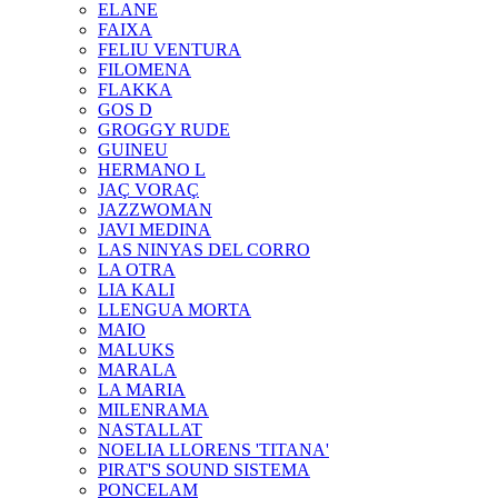
ELANE
FAIXA
FELIU VENTURA
FILOMENA
FLAKKA
GOS D
GROGGY RUDE
GUINEU
HERMANO L
JAÇ VORAÇ
JAZZWOMAN
JAVI MEDINA
LAS NINYAS DEL CORRO
LA OTRA
LIA KALI
LLENGUA MORTA
MAIO
MALUKS
MARALA
LA MARIA
MILENRAMA
NASTALLAT
NOELIA LLORENS 'TITANA'
PIRAT'S SOUND SISTEMA
PONCELAM