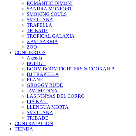
ROMÀNTIC DIMONI
SANDRA MONFORT
SMOKING SOULS
SVETLANA
TRAPELLA
TRIBADE
TROPICAL GALAXIA
XAVI SARRIÀ
ZOO
CONCIERTOS
Agenda
BOIKOT
BOOM BOOM FIGHTERS & COOKAH P
DJ TRAPELLA
ELANE
GROGGY RUDE
JAVI MEDINA
LAS NINYAS DEL CORRO
LIA KALI
LLENGUA MORTA
SVETLANA
TRIBADE
CONTRATACIÓN
TIENDA