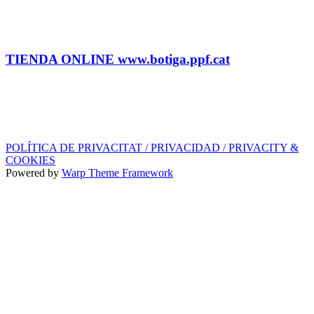
ADMINISTRACIÓN Y TIENDA
Tel.: (+34) 93 878 74 80 comandes@ppf.cat
TIENDA ONLINE www.botiga.ppf.cat
SELLO DISCOGRÁFICO, LICENCIAS,
PROMOS y EDITORIAL
info@ppf.cat
POLÍTICA DE PRIVACITAT / PRIVACIDAD / PRIVACITY &
COOKIES
Powered by
Warp Theme Framework