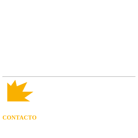
CONTACTO
CONTRATACIÓN
Tel: (+34) 615 27 69 02 contractacio@ppf.cat