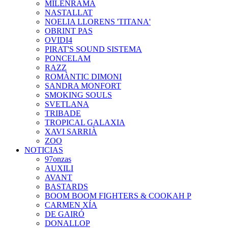
MILENRAMA
NASTALLAT
NOELIA LLORENS 'TITANA'
OBRINT PAS
OVIDI4
PIRAT'S SOUND SISTEMA
PONCELAM
RAZZ
ROMÀNTIC DIMONI
SANDRA MONFORT
SMOKING SOULS
SVETLANA
TRIBADE
TROPICAL GALAXIA
XAVI SARRIÀ
ZOO
NOTICIAS
97onzas
AUXILI
AVANT
BASTARDS
BOOM BOOM FIGHTERS & COOKAH P
CARMEN XÍA
DE GAIRÓ
DONALLOP