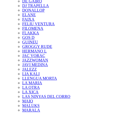
DE GAIRÓ
DJ TRAPELLA
DONALLOP
ELANE
FAIXA
FELIU VENTURA
FILOMENA
FLAKKA
GOS D
GUINEU
GROGGY RUDE
HERMANO L
JAÇ VORAÇ
JAZZWOMAN
JAVI MEDINA
JALEZZ
LIA KALI
LLENGUA MORTA
LA MARIA
LA OTRA
LA XICA
LAS NINYAS DEL CORRO
MAIO
MALUKS
MARALA