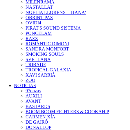
MILENRAMA
NASTALLAT
NOELIA LLORENS 'TITANA'
OBRINT PAS
OVIDI4
PIRAT'S SOUND SISTEMA
PONCELAM
RAZZ
ROMÀNTIC DIMONI
SANDRA MONFORT
SMOKING SOULS
SVETLANA
TRIBADE
TROPICAL GALAXIA
XAVI SARRIÀ
ZOO
NOTICIAS
97onzas
AUXILI
AVANT
BASTARDS
BOOM BOOM FIGHTERS & COOKAH P
CARMEN XÍA
DE GAIRÓ
DONALLOP