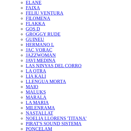
ELANE
FAIXA
FELIU VENTURA
FILOMENA
FLAKKA
GOS D
GROGGY RUDE
GUINEU
HERMANO L
JAÇ VORAÇ
JAZZWOMAN
JAVI MEDINA
LAS NINYAS DEL CORRO
LA OTRA
LIA KALI
LLENGUA MORTA
MAIO
MALUKS
MARALA
LA MARIA
MILENRAMA
NASTALLAT
NOELIA LLORENS 'TITANA'
PIRAT'S SOUND SISTEMA
PONCELAM