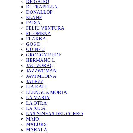
DE GAIRÓ
DJ TRAPELLA
DONALLOP
ELANE
FAIXA
FELIU VENTURA
FILOMENA
FLAKKA
GOS D
GUINEU
GROGGY RUDE
HERMANO L
JAÇ VORAÇ
JAZZWOMAN
JAVI MEDINA
JALEZZ
LIA KALI
LLENGUA MORTA
LA MARIA
LA OTRA
LA XICA
LAS NINYAS DEL CORRO
MAIO
MALUKS
MARALA