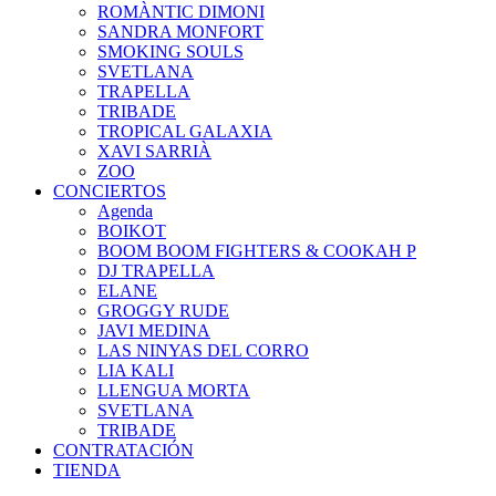
ROMÀNTIC DIMONI
SANDRA MONFORT
SMOKING SOULS
SVETLANA
TRAPELLA
TRIBADE
TROPICAL GALAXIA
XAVI SARRIÀ
ZOO
CONCIERTOS
Agenda
BOIKOT
BOOM BOOM FIGHTERS & COOKAH P
DJ TRAPELLA
ELANE
GROGGY RUDE
JAVI MEDINA
LAS NINYAS DEL CORRO
LIA KALI
LLENGUA MORTA
SVETLANA
TRIBADE
CONTRATACIÓN
TIENDA