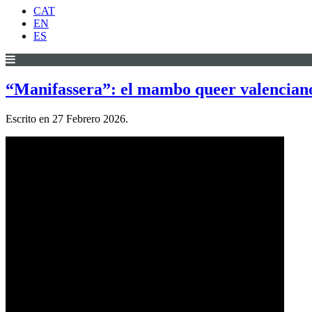
CAT
EN
ES
“Manifassera”: el mambo queer valenciano
Escrito en
27 Febrero 2026
.