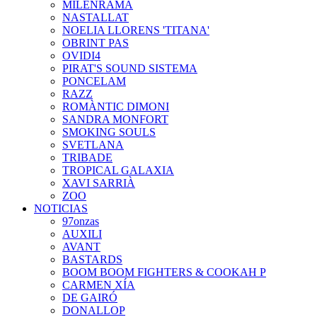
MILENRAMA
NASTALLAT
NOELIA LLORENS 'TITANA'
OBRINT PAS
OVIDI4
PIRAT'S SOUND SISTEMA
PONCELAM
RAZZ
ROMÀNTIC DIMONI
SANDRA MONFORT
SMOKING SOULS
SVETLANA
TRIBADE
TROPICAL GALAXIA
XAVI SARRIÀ
ZOO
NOTICIAS
97onzas
AUXILI
AVANT
BASTARDS
BOOM BOOM FIGHTERS & COOKAH P
CARMEN XÍA
DE GAIRÓ
DONALLOP