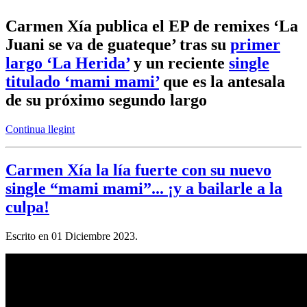
Carmen Xía publica el EP de remixes ‘La
Juani se va de guateque’ tras su
primer
largo ‘La Herida’
y un reciente
single
titulado ‘mami mami’
que es la antesala
de su próximo segundo largo
Continua llegint
Carmen Xía la lía fuerte con su nuevo
single “mami mami”... ¡y a bailarle a la
culpa!
Escrito en
01 Diciembre 2023
.