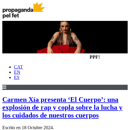
PPF!
CAT
EN
ES
Carmen Xía presenta ‘El Cuerpo’: una
explosión de rap y copla sobre la lucha y
los cuidados de nuestros cuerpos
Escrito en
18 Octubre 2024
.