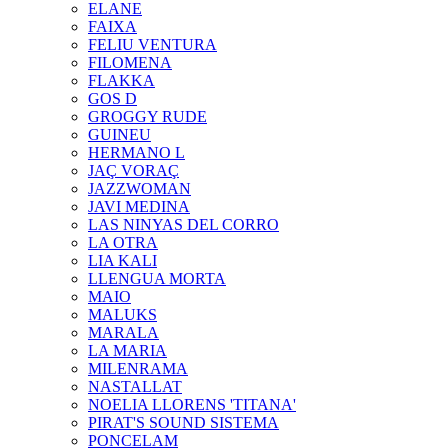
ELANE
FAIXA
FELIU VENTURA
FILOMENA
FLAKKA
GOS D
GROGGY RUDE
GUINEU
HERMANO L
JAÇ VORAÇ
JAZZWOMAN
JAVI MEDINA
LAS NINYAS DEL CORRO
LA OTRA
LIA KALI
LLENGUA MORTA
MAIO
MALUKS
MARALA
LA MARIA
MILENRAMA
NASTALLAT
NOELIA LLORENS 'TITANA'
PIRAT'S SOUND SISTEMA
PONCELAM