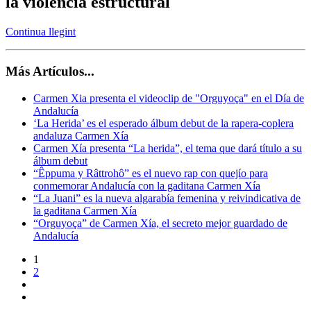
la violencia estructural
Continua llegint
Más Artículos...
Carmen Xia presenta el videoclip de "Orguyoça" en el Día de
Andalucía
‘La Herida’ es el esperado álbum debut de la rapera-coplera
andaluza Carmen Xía
Carmen Xía presenta “La herida”, el tema que dará título a su
álbum debut
“Êppuma y Râttrohô” es el nuevo rap con quejío para
conmemorar Andalucía con la gaditana Carmen Xía
“La Juani” es la nueva algarabía femenina y reivindicativa de
la gaditana Carmen Xía
“Orguyoça” de Carmen Xía, el secreto mejor guardado de
Andalucía
1
2