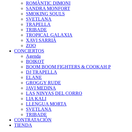
ROMÀNTIC DIMONI
SANDRA MONFORT
SMOKING SOULS
SVETLANA
TRAPELLA
TRIBADE
TROPICAL GALAXIA
XAVI SARRIÀ
ZOO
CONCIERTOS
Agenda
BOIKOT
BOOM BOOM FIGHTERS & COOKAH P
DJ TRAPELLA
ELANE
GROGGY RUDE
JAVI MEDINA
LAS NINYAS DEL CORRO
LIA KALI
LLENGUA MORTA
SVETLANA
TRIBADE
CONTRATACIÓN
TIENDA