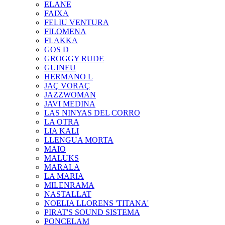
ELANE
FAIXA
FELIU VENTURA
FILOMENA
FLAKKA
GOS D
GROGGY RUDE
GUINEU
HERMANO L
JAÇ VORAÇ
JAZZWOMAN
JAVI MEDINA
LAS NINYAS DEL CORRO
LA OTRA
LIA KALI
LLENGUA MORTA
MAIO
MALUKS
MARALA
LA MARIA
MILENRAMA
NASTALLAT
NOELIA LLORENS 'TITANA'
PIRAT'S SOUND SISTEMA
PONCELAM