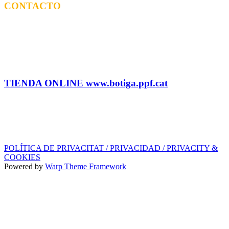
CONTACTO
CONTRATACIÓN
Tel: (+34) 615 27 69 02 contractacio@ppf.cat
ADMINISTRACIÓN Y TIENDA
Tel.: (+34) 93 878 74 80 comandes@ppf.cat
TIENDA ONLINE www.botiga.ppf.cat
SELLO DISCOGRÁFICO, LICENCIAS,
PROMOS y EDITORIAL
info@ppf.cat
POLÍTICA DE PRIVACITAT / PRIVACIDAD / PRIVACITY &
COOKIES
Powered by
Warp Theme Framework