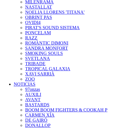
MILENRAMA
NASTALLAT
NOELIA LLORENS 'TITANA'
OBRINT PAS
OVIDI4
PIRAT'S SOUND SISTEMA
PONCELAM
RAZZ
ROMÀNTIC DIMONI
SANDRA MONFORT
SMOKING SOULS
SVETLANA
TRIBADE
TROPICAL GALAXIA
XAVI SARRIÀ
ZOO
NOTICIAS
97onzas
AUXILI
AVANT
BASTARDS
BOOM BOOM FIGHTERS & COOKAH P
CARMEN XÍA
DE GAIRÓ
DONALLOP