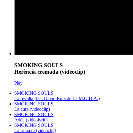
SMOKING SOULS
Herència cremada (videoclip)
Play
SMOKING SOULS
La revolta (feat David Ruiz de La M.O.D.A.)
SMOKING SOULS
La cura (videoclip)
SMOKING SOULS
Adéu (videolyric)
SMOKING SOULS
La trinxera (videoclip)