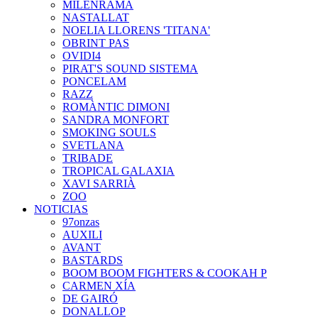
MILENRAMA
NASTALLAT
NOELIA LLORENS 'TITANA'
OBRINT PAS
OVIDI4
PIRAT'S SOUND SISTEMA
PONCELAM
RAZZ
ROMÀNTIC DIMONI
SANDRA MONFORT
SMOKING SOULS
SVETLANA
TRIBADE
TROPICAL GALAXIA
XAVI SARRIÀ
ZOO
NOTICIAS
97onzas
AUXILI
AVANT
BASTARDS
BOOM BOOM FIGHTERS & COOKAH P
CARMEN XÍA
DE GAIRÓ
DONALLOP