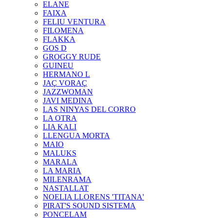
ELANE
FAIXA
FELIU VENTURA
FILOMENA
FLAKKA
GOS D
GROGGY RUDE
GUINEU
HERMANO L
JAÇ VORAÇ
JAZZWOMAN
JAVI MEDINA
LAS NINYAS DEL CORRO
LA OTRA
LIA KALI
LLENGUA MORTA
MAIO
MALUKS
MARALA
LA MARIA
MILENRAMA
NASTALLAT
NOELIA LLORENS 'TITANA'
PIRAT'S SOUND SISTEMA
PONCELAM