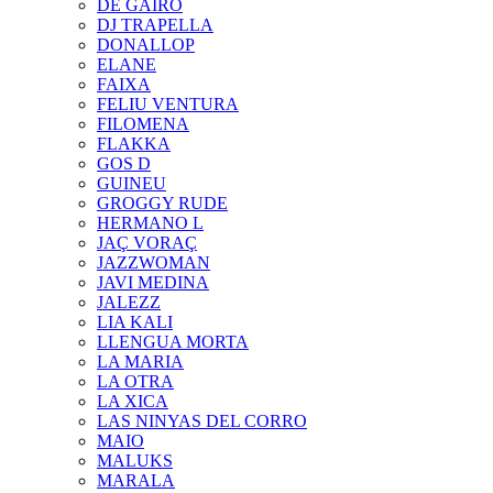
DE GAIRÓ
DJ TRAPELLA
DONALLOP
ELANE
FAIXA
FELIU VENTURA
FILOMENA
FLAKKA
GOS D
GUINEU
GROGGY RUDE
HERMANO L
JAÇ VORAÇ
JAZZWOMAN
JAVI MEDINA
JALEZZ
LIA KALI
LLENGUA MORTA
LA MARIA
LA OTRA
LA XICA
LAS NINYAS DEL CORRO
MAIO
MALUKS
MARALA