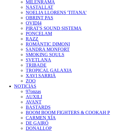
MILENRAMA
NASTALLAT
NOELIA LLORENS 'TITANA'
OBRINT PAS
OVIDI4
PIRAT'S SOUND SISTEMA
PONCELAM
RAZZ
ROMÀNTIC DIMONI
SANDRA MONFORT
SMOKING SOULS
SVETLANA
TRIBADE
TROPICAL GALAXIA
XAVI SARRIÀ
ZOO
NOTICIAS
97onzas
AUXILI
AVANT
BASTARDS
BOOM BOOM FIGHTERS & COOKAH P
CARMEN XÍA
DE GAIRÓ
DONALLOP