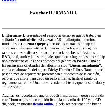
Escuchar HERMANO L
El Hermano L
presentaba el pasado invierno su nuevo trabajo en
solitario
'Trunkadelic'
. El veterano MC mallorquín, miembro
fundador de
La Puta Opepé
y uno de los cantantes de rap en
castellano más carismáticos del panorama, volvía a sus orígenes
raperos con este disco y lo hacía produciendo beats infestados de
R&B, soul, funk y blues originales que dieron lugar a los hits del hip
hop americano de los años dorados del género en los 90s. Una de
las piezas más celebradas del álbum ha sido
“Buena mandanga”
,
con la colaboración del rapero
Ricky Hombre Libre
. Tanto, que el
pasado mes de septiembre presentaban el videoclip de la canción,
pero es que ahora, han dado un paso al frente, hasta el punto de
regalarnos su remix. Una nueva versión del tema, que ha sido obra y
arte de
Viaipi
.
Además, os recordamos que os podéis haceros con vuestra copia de
este álbum magistral en edición limitada en vinilo de 12” y en CD
digipack, en nuestra
tienda online
. ¡Todo sea por tener una buena