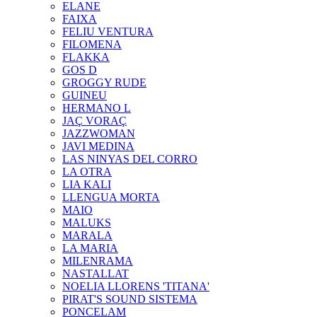
ELANE
FAIXA
FELIU VENTURA
FILOMENA
FLAKKA
GOS D
GROGGY RUDE
GUINEU
HERMANO L
JAÇ VORAÇ
JAZZWOMAN
JAVI MEDINA
LAS NINYAS DEL CORRO
LA OTRA
LIA KALI
LLENGUA MORTA
MAIO
MALUKS
MARALA
LA MARIA
MILENRAMA
NASTALLAT
NOELIA LLORENS 'TITANA'
PIRAT'S SOUND SISTEMA
PONCELAM