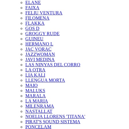
ELANE
FAIXA
FELIU VENTURA
FILOMENA
FLAKKA
GOS D
GROGGY RUDE
GUINEU
HERMANO L
JAÇ VORAÇ
JAZZWOMAN
JAVI MEDINA
LAS NINYAS DEL CORRO
LA OTRA
LIA KALI
LLENGUA MORTA
MAIO
MALUKS
MARALA
LA MARIA
MILENRAMA
NASTALLAT
NOELIA LLORENS 'TITANA'
PIRAT'S SOUND SISTEMA
PONCELAM