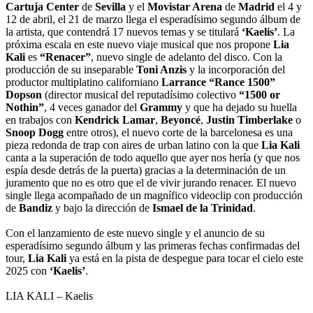
Cartuja Center
de
Sevilla
y el
Movistar Arena
de
Madrid
el 4 y
12 de abril, el 21 de marzo llega el esperadísimo segundo álbum de
la artista, que contendrá 17 nuevos temas y se titulará
‘Kaelis’
. La
próxima escala en este nuevo viaje musical que nos propone
Lia
Kali
es
“Renacer”
, nuevo single de adelanto del disco. Con la
producción de su inseparable
Toni Anzis
y la incorporación del
productor multiplatino californiano
Larrance “Rance 1500”
Dopson
(director musical del reputadísimo colectivo
“1500 or
Nothin”
, 4 veces ganador del
Grammy
y que ha dejado su huella
en trabajos con
Kendrick Lamar
,
Beyoncé
,
Justin Timberlake
o
Snoop Dogg
entre otros), el nuevo corte de la barcelonesa es una
pieza redonda de trap con aires de urban latino con la que
Lia Kali
canta a la superación de todo aquello que ayer nos hería (y que nos
espía desde detrás de la puerta) gracias a la determinación de un
juramento que no es otro que el de vivir jurando renacer. El nuevo
single llega acompañado de un magnífico videoclip con producción
de
Bandiz
y bajo la dirección de
Ismael de la Trinidad
.
Con el lanzamiento de este nuevo single y el anuncio de su
esperadísimo segundo álbum y las primeras fechas confirmadas del
tour,
Lia Kali
ya está en la pista de despegue para tocar el cielo este
2025 con
‘Kaelis’
.
LIA KALI – Kaelis