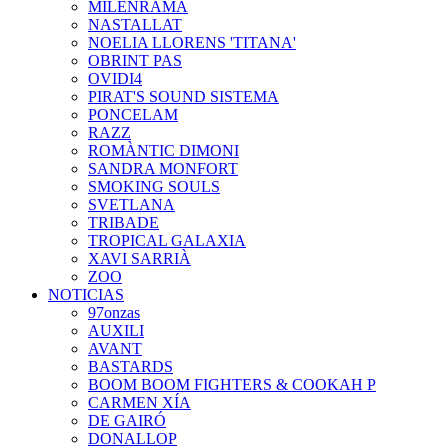
MILENRAMA
NASTALLAT
NOELIA LLORENS 'TITANA'
OBRINT PAS
OVIDI4
PIRAT'S SOUND SISTEMA
PONCELAM
RAZZ
ROMÀNTIC DIMONI
SANDRA MONFORT
SMOKING SOULS
SVETLANA
TRIBADE
TROPICAL GALAXIA
XAVI SARRIÀ
ZOO
NOTICIAS
97onzas
AUXILI
AVANT
BASTARDS
BOOM BOOM FIGHTERS & COOKAH P
CARMEN XÍA
DE GAIRÓ
DONALLOP