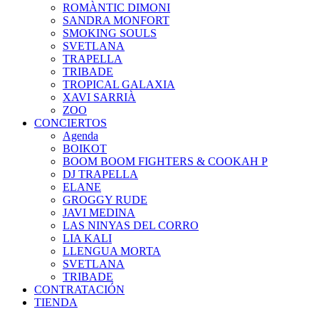
ROMÀNTIC DIMONI
SANDRA MONFORT
SMOKING SOULS
SVETLANA
TRAPELLA
TRIBADE
TROPICAL GALAXIA
XAVI SARRIÀ
ZOO
CONCIERTOS
Agenda
BOIKOT
BOOM BOOM FIGHTERS & COOKAH P
DJ TRAPELLA
ELANE
GROGGY RUDE
JAVI MEDINA
LAS NINYAS DEL CORRO
LIA KALI
LLENGUA MORTA
SVETLANA
TRIBADE
CONTRATACIÓN
TIENDA