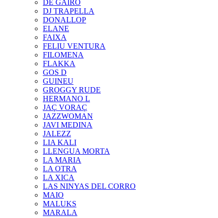
DE GAIRÓ
DJ TRAPELLA
DONALLOP
ELANE
FAIXA
FELIU VENTURA
FILOMENA
FLAKKA
GOS D
GUINEU
GROGGY RUDE
HERMANO L
JAÇ VORAÇ
JAZZWOMAN
JAVI MEDINA
JALEZZ
LIA KALI
LLENGUA MORTA
LA MARIA
LA OTRA
LA XICA
LAS NINYAS DEL CORRO
MAIO
MALUKS
MARALA