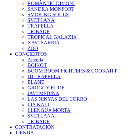
ROMÀNTIC DIMONI
SANDRA MONFORT
SMOKING SOULS
SVETLANA
TRAPELLA
TRIBADE
TROPICAL GALAXIA
XAVI SARRIÀ
ZOO
CONCIERTOS
Agenda
BOIKOT
BOOM BOOM FIGHTERS & COOKAH P
DJ TRAPELLA
ELANE
GROGGY RUDE
JAVI MEDINA
LAS NINYAS DEL CORRO
LIA KALI
LLENGUA MORTA
SVETLANA
TRIBADE
CONTRATACIÓN
TIENDA