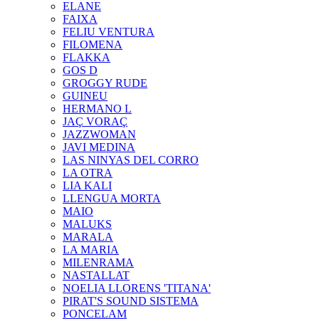
ELANE
FAIXA
FELIU VENTURA
FILOMENA
FLAKKA
GOS D
GROGGY RUDE
GUINEU
HERMANO L
JAÇ VORAÇ
JAZZWOMAN
JAVI MEDINA
LAS NINYAS DEL CORRO
LA OTRA
LIA KALI
LLENGUA MORTA
MAIO
MALUKS
MARALA
LA MARIA
MILENRAMA
NASTALLAT
NOELIA LLORENS 'TITANA'
PIRAT'S SOUND SISTEMA
PONCELAM