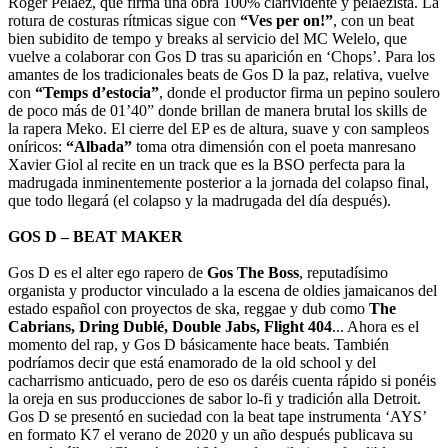
Roger Pelàez, que firma una obra 100% clarividente y pelaezista. La
rotura de costuras rítmicas sigue con
“Ves per on!”
, con un beat
bien subidito de tempo y breaks al servicio del MC Welelo, que
vuelve a colaborar con Gos D tras su aparición en ‘Chops’. Para los
amantes de los tradicionales beats de Gos D la paz, relativa, vuelve
con
“Temps d’estocia”
, donde el productor firma un pepino soulero
de poco más de 01’40” donde brillan de manera brutal los skills de
la rapera Meko. El cierre del EP es de altura, suave y con sampleos
oníricos:
“Albada”
toma otra dimensión con el poeta manresano
Xavier Giol al recite en un track que es la BSO perfecta para la
madrugada inminentemente posterior a la jornada del colapso final,
que todo llegará (el colapso y la madrugada del día después).
GOS D – BEAT MAKER
Gos D es el alter ego rapero de
Gos The Boss
, reputadísimo
organista y productor vinculado a la escena de oldies jamaicanos del
estado español con proyectos de ska, reggae y dub como
The
Cabrians, Dring Dublé, Double Jabs, Flight 404
... Ahora es el
momento del rap, y Gos D básicamente hace beats. También
podríamos decir que está enamorado de la old school y del
cacharrismo anticuado, pero de eso os daréis cuenta rápido si ponéis
la oreja en sus producciones de sabor lo-fi y tradición alla Detroit.
Gos D se presentó en suciedad con la beat tape instrumenta ‘AYS’
en formato K7 el verano de 2020 y un año después publicava su