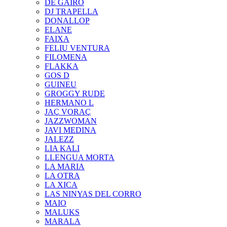
DE GAIRÓ
DJ TRAPELLA
DONALLOP
ELANE
FAIXA
FELIU VENTURA
FILOMENA
FLAKKA
GOS D
GUINEU
GROGGY RUDE
HERMANO L
JAÇ VORAÇ
JAZZWOMAN
JAVI MEDINA
JALEZZ
LIA KALI
LLENGUA MORTA
LA MARIA
LA OTRA
LA XICA
LAS NINYAS DEL CORRO
MAIO
MALUKS
MARALA