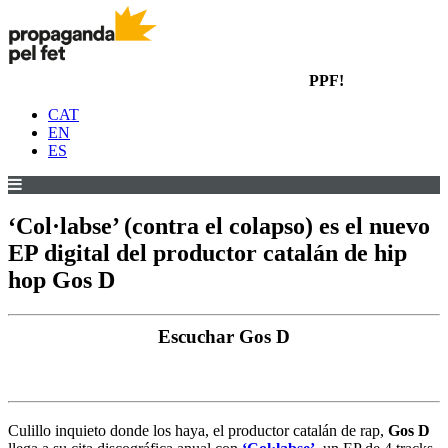
PPF!
CAT
EN
ES
‘Col·labse’ (contra el colapso) es el nuevo
EP digital del productor catalán de hip
hop Gos D
Escuchar Gos D
Culillo inquieto donde los haya, el productor catalán de rap,
Gos D