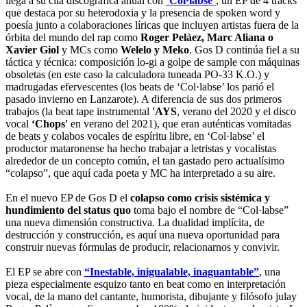
llega a su cita discográfica anual con
‘Col·labse’
, un EP de 4 tracks
que destaca por su heterodoxia y la presencia de spoken word y
poesía junto a colaboraciones líricas que incluyen artistas fuera de la
órbita del mundo del rap como
Roger Pelàez, Marc Aliana o
Xavier Giol
y MCs como
Welelo y Meko
. Gos D continúa fiel a su
táctica y técnica: composición lo-gi a golpe de sample con máquinas
obsoletas (en este caso la calculadora tuneada PO-33 K.O.) y
madrugadas efervescentes (los beats de ‘Col·labse’ los parió el
pasado invierno en Lanzarote). A diferencia de sus dos primeros
trabajos (la beat tape instrumental
'AYS
, verano del 2020 y el disco
vocal
‘Chops'
en verano del 2021), que eran auténticas vomitadas
de beats y colabos vocales de espíritu libre, en ‘Col·labse’ el
productor mataronense ha hecho trabajar a letristas y vocalistas
alrededor de un concepto común, el tan gastado pero actualísimo
“colapso”, que aquí cada poeta y MC ha interpretado a su aire.
En el nuevo EP de Gos D el
colapso como crisis sistémica y
hundimiento del status quo
toma bajo el nombre de “Col·labse”
una nueva dimensión constructiva. La dualidad implícita, de
destrucción y construcción, es aquí una nueva oportunidad para
construir nuevas fórmulas de producir, relacionarnos y convivir.
El EP se abre con
“Inestable, inigualable, inaguantable”
, una
pieza especialmente esquizo tanto en beat como en interpretación
vocal, de la mano del cantante, humorista, dibujante y filósofo julay