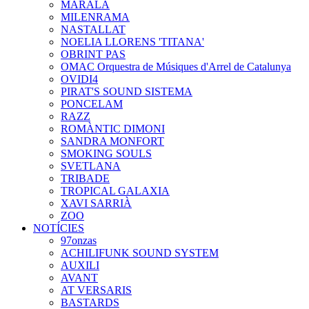
MARALA
MILENRAMA
NASTALLAT
NOELIA LLORENS 'TITANA'
OBRINT PAS
OMAC Orquestra de Músiques d'Arrel de Catalunya
OVIDI4
PIRAT'S SOUND SISTEMA
PONCELAM
RAZZ
ROMÀNTIC DIMONI
SANDRA MONFORT
SMOKING SOULS
SVETLANA
TRIBADE
TROPICAL GALAXIA
XAVI SARRIÀ
ZOO
NOTÍCIES
97onzas
ACHILIFUNK SOUND SYSTEM
AUXILI
AVANT
AT VERSARIS
BASTARDS