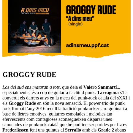
GROGGY RUDE
Los del sud ens mataran a tots
, que deia el
Valero Sanmartí
...
especialment si és a cop de guitarra i actitud punk.
Tarragona
s’ha
convertit els darrers anys en la meca del punk-rock català del sXXI i
els
Groggy Rude
en són la nova sensació. El power-trio de punk
rock format l’any 2016 recull la tradició punkrocker tarragonina i a
base de lletres emotives, guitarres esmolades i melodies tan
efervescents com contagioses aconsegueixen disparar unes
canonades de punkrock català que bé podrien ser parides per
Lars
Frederikssen
fent uns quintus al
Serrallo
amb els
Grade 2
abans