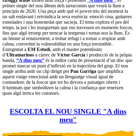
Groggy Rude
tornen amb força i presenten
“A dins meu”
, el
primer single del nou àlbum dels tarraconins que veurà la llum a
principis de 2026. Una peça amb què el power-trio del moment fa
un salt endavant i reivindica la seva essència: emoció crua, guitarres
esmolades i una honestedat que sacseja. El tema explora el pes del
temps, la por i les inseguretats que ens travessen en moments foscos,
fins que algú irromp per trencar la tempesta i tornar-nos la llum. És
un himne al renaixement, a trobar refugi i a tornar a respirar amb
calma, convertint la vulnerabilitat en una força irresistible.
Enregistrat a
EM Estudi
, amb el master potentíssim
d’
Ultramarinos
a càrrec de
Víctor García
i producció de la pròpia
banda,
“A dins meu”
és la millor carta de presentació d’un disc que
promet marcar un punt d’inflexió en la trajectòria del grup. El nou
single arriba amb un clip dirigit per
Pau Garriga
que amplifica
aquest viatge emocional amb un llenguatge visual igual de
contundent: de la foscor que tot ho devora a paisatges oberts i
il·luminats que simbolitzen la calma i la confiança que reneixen
quan algú trenca les cuirasses.
ESCOLTA EL NOU SINGLE "A dins
meu"