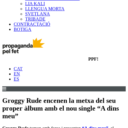
LIA KALI
LLENGUA MORTA
SVETLANA
TRIBADE
CONTRACTACIÓ
BOTIGA
PPF!
CAT
EN
ES
Groggy Rude encenen la metxa del seu
proper àlbum amb el nou single “A dins
meu”