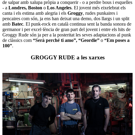
de salpar amb xalupa pròpia a conquerir - o a perdre bous i esquelles
- a
Londres, Boston
o
Los Angeles
. El jovent més eixelebrat els
canta i els estima amb alegria i els
Groggy
, rudes punkaires i
pencaires com són, ja ens han deixat una demo, dos llargs i un split
amb
Batec
. El punk-rock en català continua sent la banda sonora de
germanor i per excel·lència de gran part del jovent i entre els hits de
Groggy Rude són ja per a la posteritat les seves adaptacions al punk
de clàssics com
“Serà perché ti amo”, “Geordie”
o
“Em poses a
100”
.
GROGGY RUDE a les xarxes