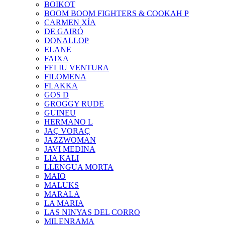
BOIKOT
BOOM BOOM FIGHTERS & COOKAH P
CARMEN XÍA
DE GAIRÓ
DONALLOP
ELANE
FAIXA
FELIU VENTURA
FILOMENA
FLAKKA
GOS D
GROGGY RUDE
GUINEU
HERMANO L
JAÇ VORAÇ
JAZZWOMAN
JAVI MEDINA
LIA KALI
LLENGUA MORTA
MAIO
MALUKS
MARALA
LA MARIA
LAS NINYAS DEL CORRO
MILENRAMA