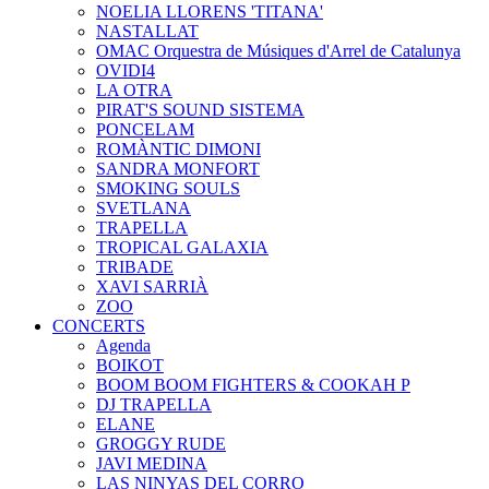
NOELIA LLORENS 'TITANA'
NASTALLAT
OMAC Orquestra de Músiques d'Arrel de Catalunya
OVIDI4
LA OTRA
PIRAT'S SOUND SISTEMA
PONCELAM
ROMÀNTIC DIMONI
SANDRA MONFORT
SMOKING SOULS
SVETLANA
TRAPELLA
TROPICAL GALAXIA
TRIBADE
XAVI SARRIÀ
ZOO
CONCERTS
Agenda
BOIKOT
BOOM BOOM FIGHTERS & COOKAH P
DJ TRAPELLA
ELANE
GROGGY RUDE
JAVI MEDINA
LAS NINYAS DEL CORRO