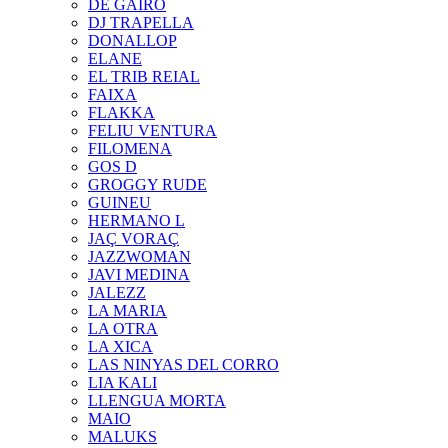
DE GAIRÓ
DJ TRAPELLA
DONALLOP
ELANE
EL TRIB REIAL
FAIXA
FLAKKA
FELIU VENTURA
FILOMENA
GOS D
GROGGY RUDE
GUINEU
HERMANO L
JAÇ VORAÇ
JAZZWOMAN
JAVI MEDINA
JALEZZ
LA MARIA
LA OTRA
LA XICA
LAS NINYAS DEL CORRO
LIA KALI
LLENGUA MORTA
MAIO
MALUKS