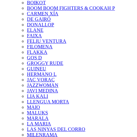
BOIKOT
BOOM BOOM FIGHTERS & COOKAH P
CARMEN XÍA
DE GAIRÓ
DONALLOP
ELANE
FAIXA
FELIU VENTURA
FILOMENA
FLAKKA
GOS D
GROGGY RUDE
GUINEU
HERMANO L
JAÇ VORAÇ
JAZZWOMAN
JAVI MEDINA
LIA KALI
LLENGUA MORTA
MAIO
MALUKS
MARALA
LA MARIA
LAS NINYAS DEL CORRO
MILENRAMA