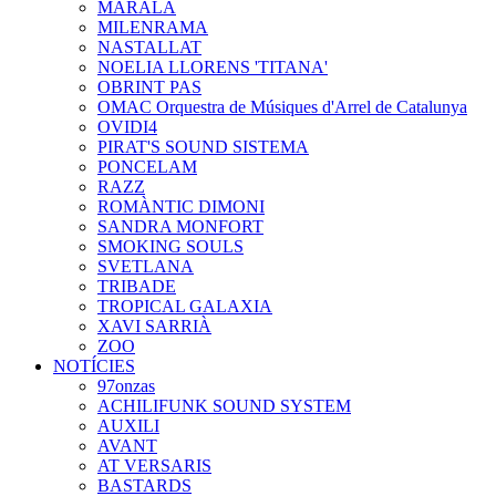
MARALA
MILENRAMA
NASTALLAT
NOELIA LLORENS 'TITANA'
OBRINT PAS
OMAC Orquestra de Músiques d'Arrel de Catalunya
OVIDI4
PIRAT'S SOUND SISTEMA
PONCELAM
RAZZ
ROMÀNTIC DIMONI
SANDRA MONFORT
SMOKING SOULS
SVETLANA
TRIBADE
TROPICAL GALAXIA
XAVI SARRIÀ
ZOO
NOTÍCIES
97onzas
ACHILIFUNK SOUND SYSTEM
AUXILI
AVANT
AT VERSARIS
BASTARDS