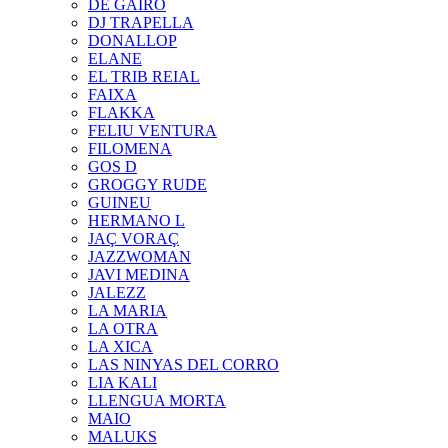
DE GAIRÓ
DJ TRAPELLA
DONALLOP
ELANE
EL TRIB REIAL
FAIXA
FLAKKA
FELIU VENTURA
FILOMENA
GOS D
GROGGY RUDE
GUINEU
HERMANO L
JAÇ VORAÇ
JAZZWOMAN
JAVI MEDINA
JALEZZ
LA MARIA
LA OTRA
LA XICA
LAS NINYAS DEL CORRO
LIA KALI
LLENGUA MORTA
MAIO
MALUKS