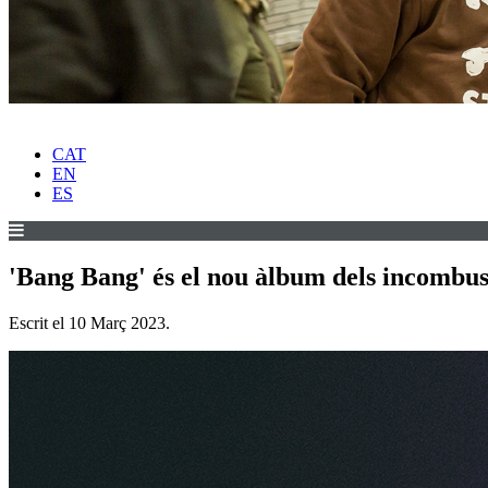
CAT
EN
ES
'Bang Bang' és el nou àlbum dels incombus
Escrit el
10 Març 2023
.