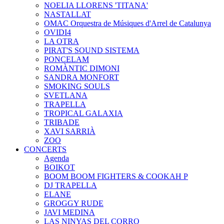
NOELIA LLORENS 'TITANA'
NASTALLAT
OMAC Orquestra de Músiques d'Arrel de Catalunya
OVIDI4
LA OTRA
PIRAT'S SOUND SISTEMA
PONCELAM
ROMÀNTIC DIMONI
SANDRA MONFORT
SMOKING SOULS
SVETLANA
TRAPELLA
TROPICAL GALAXIA
TRIBADE
XAVI SARRIÀ
ZOO
CONCERTS
Agenda
BOIKOT
BOOM BOOM FIGHTERS & COOKAH P
DJ TRAPELLA
ELANE
GROGGY RUDE
JAVI MEDINA
LAS NINYAS DEL CORRO