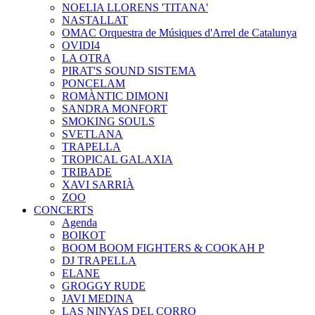
NOELIA LLORENS 'TITANA'
NASTALLAT
OMAC Orquestra de Músiques d'Arrel de Catalunya
OVIDI4
LA OTRA
PIRAT'S SOUND SISTEMA
PONCELAM
ROMÀNTIC DIMONI
SANDRA MONFORT
SMOKING SOULS
SVETLANA
TRAPELLA
TROPICAL GALAXIA
TRIBADE
XAVI SARRIÀ
ZOO
CONCERTS
Agenda
BOIKOT
BOOM BOOM FIGHTERS & COOKAH P
DJ TRAPELLA
ELANE
GROGGY RUDE
JAVI MEDINA
LAS NINYAS DEL CORRO