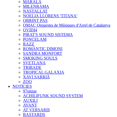
MARALA
MILENRAMA
NASTALLAT
NOELIA LLORENS 'TITANA'
OBRINT PAS
OMAC Orquestra de Músiques d'Arrel de Catalunya
OVIDI4
PIRAT'S SOUND SISTEMA
PONCELAM
RAZZ
ROMÀNTIC DIMONI
SANDRA MONFORT
SMOKING SOULS
SVETLANA
TRIBADE
TROPICAL GALAXIA
XAVI SARRIÀ
ZOO
NOTÍCIES
97onzas
ACHILIFUNK SOUND SYSTEM
AUXILI
AVANT
AT VERSARIS
BASTARDS