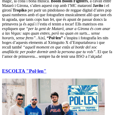
màgic, la colla i bona música.
Boom Boom Fighters
, a cavall entre
Mataró i Girona, s’alien aquest cop amb l’MC mataroní
Javito
i el
gironí
Tropiko
per parir un pindolasso de reggae digital d’aires pop
quasi rumberos amb el que fotografien musicalment allò que tant els
hi agrada, que tants cops han fet, que és apunt de passar doncs la
primavera ja és aquí i l’estiu el tenim a tocar! Ells mateixos ens
expliquen que
“per la gent de Mataró, anar a Girona és com anar
a las Vegas: saps quan entres, però no quan en surts... sense
horaris, sense frens”
. Així,
“Pol·len”
s’inspira i fotografia les nits
boges d’aquests elements al Xiringuito X d’Empuriabrava i que
recull també
“aquell moment en que estàs al borde del xoc
anafilàctic per poder dormir amb la persona que tu vols”
. El que fa
l’amor de primavera... sempre ha de tenir una BSO a l’alçada!
ESCOLTA "Pol·len"