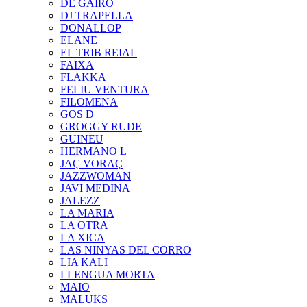
DE GAIRÓ
DJ TRAPELLA
DONALLOP
ELANE
EL TRIB REIAL
FAIXA
FLAKKA
FELIU VENTURA
FILOMENA
GOS D
GROGGY RUDE
GUINEU
HERMANO L
JAÇ VORAÇ
JAZZWOMAN
JAVI MEDINA
JALEZZ
LA MARIA
LA OTRA
LA XICA
LAS NINYAS DEL CORRO
LIA KALI
LLENGUA MORTA
MAIO
MALUKS