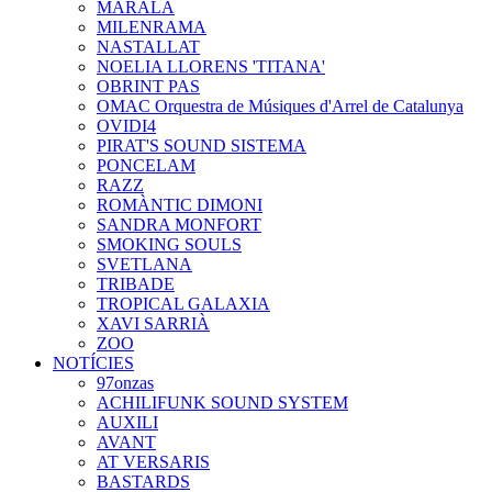
MARALA
MILENRAMA
NASTALLAT
NOELIA LLORENS 'TITANA'
OBRINT PAS
OMAC Orquestra de Músiques d'Arrel de Catalunya
OVIDI4
PIRAT'S SOUND SISTEMA
PONCELAM
RAZZ
ROMÀNTIC DIMONI
SANDRA MONFORT
SMOKING SOULS
SVETLANA
TRIBADE
TROPICAL GALAXIA
XAVI SARRIÀ
ZOO
NOTÍCIES
97onzas
ACHILIFUNK SOUND SYSTEM
AUXILI
AVANT
AT VERSARIS
BASTARDS