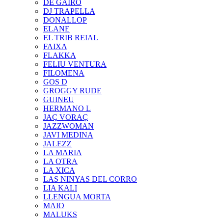
DE GAIRÓ
DJ TRAPELLA
DONALLOP
ELANE
EL TRIB REIAL
FAIXA
FLAKKA
FELIU VENTURA
FILOMENA
GOS D
GROGGY RUDE
GUINEU
HERMANO L
JAÇ VORAÇ
JAZZWOMAN
JAVI MEDINA
JALEZZ
LA MARIA
LA OTRA
LA XICA
LAS NINYAS DEL CORRO
LIA KALI
LLENGUA MORTA
MAIO
MALUKS