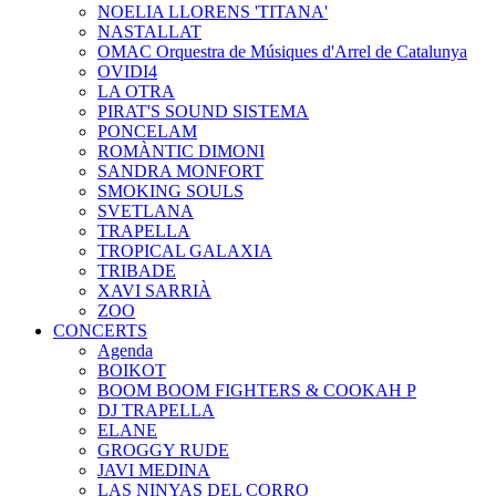
NOELIA LLORENS 'TITANA'
NASTALLAT
OMAC Orquestra de Músiques d'Arrel de Catalunya
OVIDI4
LA OTRA
PIRAT'S SOUND SISTEMA
PONCELAM
ROMÀNTIC DIMONI
SANDRA MONFORT
SMOKING SOULS
SVETLANA
TRAPELLA
TROPICAL GALAXIA
TRIBADE
XAVI SARRIÀ
ZOO
CONCERTS
Agenda
BOIKOT
BOOM BOOM FIGHTERS & COOKAH P
DJ TRAPELLA
ELANE
GROGGY RUDE
JAVI MEDINA
LAS NINYAS DEL CORRO