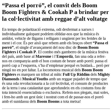
“Passa el porró”, el convit dels Boom
Boom Fighters & Cookah P a brindar per
la col·lectivitat amb reggae d’alt voltatge
En temps de polarització extrema, odi desfermat a xarxes i
individualisme galopant podríem oblidar-nos que la música és
antídot, vehicle de lligams i relligam i ungüent per les ferides de la
ment i el cor. És per això que rebem amb els braços obert
“Passa el
porró”
, el single d’avançament del nou disc de
Boom Boom
Fighters i Cookah P
. El combo més gamberro de la música festiva
del país, amb base al
Maresme
i l’
Empordà
, fan una oda a refer-
nos en companyia amb el bon costum de beure amb porró: passa el
porró cap a l’esquerra, s’ha d’emplenar perquè es buidarà... però per
ningú no en pot faltar. La locomotora musical dels
Boom Boom
Fighters
es marquen un tribut al mític
Full Up Riddim
dels
Mighty
Diamonds
i
Musical Youths
amb un reggae pujadet de tempo que
és una oda revolucionaria a la col·lectivitat, el consum de productes
de la terra i una catalanitat que aprofundeix en els costums fora de
tota intenció essencialista o exclusiva. Refem-nos plegats, mai soles,
i fem-ho amb un gest únic i nostrat com el de passar-nos el porró
amb el sunidassu dels
Boom Booms
a tota metxa!