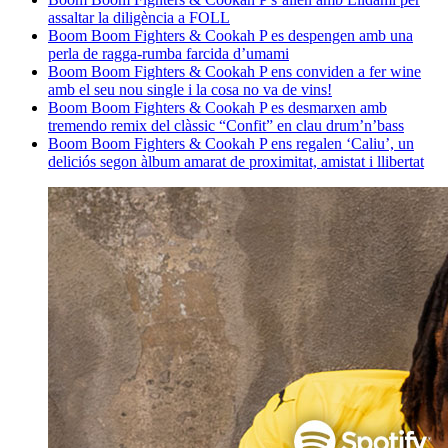
assaltar la diligència a FOLL
Boom Boom Fighters & Cookah P es despengen amb una
perla de ragga-rumba farcida d’umami
Boom Boom Fighters & Cookah P ens conviden a fer wine
amb el seu nou single i la cosa no va de vins!
Boom Boom Fighters & Cookah P es desmarxen amb
tremendo remix del clàssic “Confit” en clau drum’n’bass
Boom Boom Fighters & Cookah P ens regalen ‘Caliu’, un
deliciós segon àlbum amarat de proximitat, amistat i llibertat