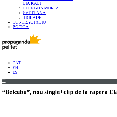
LIA KALI
LLENGUA MORTA
SVETLANA
TRIBADE
CONTRACTACIÓ
BOTIGA
CAT
EN
ES
“Belcebú”, nou single+clip de la rapera El