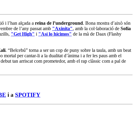
gió i l’han alçada a
reina de l’underground
. Bona mostra d’això són
novembre de l’any passat amb
"Axinita"
, amb la col·laboració de
Sofía
zills,
"Get High"
i
"Así lo hicimos"
de la mà de Daax (Flashy
ali
. “Belcebú” torna a ser un cop de puny sobre la taula, amb un beat
mortal per cantar-li a la dualitat d’ànima i a fer les paus amb el
debut tan arriscat com prometedor, amb el rap clàssic com a pal de
BE
i a
SPOTIFY