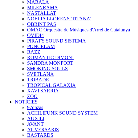
MARALA
MILENRAMA
NASTALLAT
NOELIA LLORENS 'TITANA'
OBRINT PAS
OMAC Orquestra de Músiques d'Arrel de Catalunya
OVIDI4
PIRAT'S SOUND SISTEMA
PONCELAM
RAZZ
ROMÀNTIC DIMONI
SANDRA MONFORT
SMOKING SOULS
SVETLANA
TRIBADE
TROPICAL GALAXIA
XAVI SARRIÀ
ZOO
NOTÍCIES
97onzas
ACHILIFUNK SOUND SYSTEM
AUXILI
AVANT
AT VERSARIS
BASTARDS