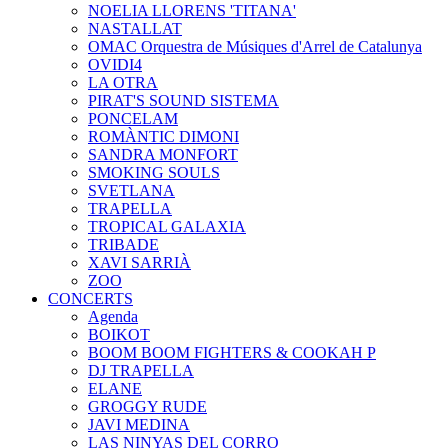
NOELIA LLORENS 'TITANA'
NASTALLAT
OMAC Orquestra de Músiques d'Arrel de Catalunya
OVIDI4
LA OTRA
PIRAT'S SOUND SISTEMA
PONCELAM
ROMÀNTIC DIMONI
SANDRA MONFORT
SMOKING SOULS
SVETLANA
TRAPELLA
TROPICAL GALAXIA
TRIBADE
XAVI SARRIÀ
ZOO
CONCERTS
Agenda
BOIKOT
BOOM BOOM FIGHTERS & COOKAH P
DJ TRAPELLA
ELANE
GROGGY RUDE
JAVI MEDINA
LAS NINYAS DEL CORRO