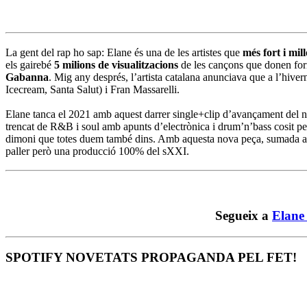
La gent del rap ho sap: Elane és una de les artistes que
més fort i mill
els gairebé
5 milions de visualitzacions
de les cançons que donen fo
Gabanna
. Mig any després, l’artista catalana anunciava que a l’hivern
Icecream, Santa Salut) i Fran Massarelli.
Elane tanca el 2021 amb aquest darrer single+clip d’avançament del 
trencat de R&B i soul amb apunts d’electrònica i drum’n’bass cosit per 
dimoni que totes duem també dins. Amb aquesta nova peça, sumada a le
paller però una producció 100% del sXXI.
Segueix a
Elan
SPOTIFY NOVETATS PROPAGANDA PEL FET!