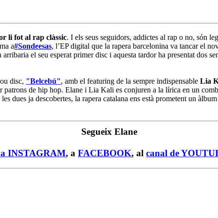
or li fot al rap clàssic
. I els seus seguidors, addictes al rap o no, són le
rma a
#Sondeesas
, l’EP digital que la rapera barcelonina va tancar el 
 arribaria el seu esperat primer disc i aquesta tardor ha presentat dos sen
nou disc,
"Belcebú"
, amb el featuring de la sempre indispensable
Lia K
patrons de hip hop. Elane i Lia Kali es conjuren a la lírica en un combo 
s dues ja descobertes, la rapera catalana ens està prometent un àlbum 
Segueix Elane
e a INSTAGRAM
, a
FACEBOOK
, al
canal de YOUTU