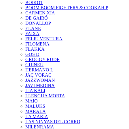
BOIKOT
BOOM BOOM FIGHTERS & COOKAH P
CARMEN XÍA
DE GAIRÓ
DONALLOP
ELANE
FAIXA
FELIU VENTURA
FILOMENA
FLAKKA
GOS D
GROGGY RUDE
GUINEU
HERMANO L
JAÇ VORAÇ
JAZZWOMAN
JAVI MEDINA
LIA KALI
LLENGUA MORTA
MAIO
MALUKS
MARALA
LA MARIA
LAS NINYAS DEL CORRO
MILENRAMA