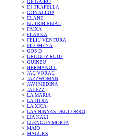
DE GAIRÓ
DJ TRAPELLA
DONALLOP
ELANE
EL TRIB REIAL
FAIXA
FLAKKA
FELIU VENTURA
FILOMENA
GOS D
GROGGY RUDE
GUINEU
HERMANO L
JAÇ VORAÇ
JAZZWOMAN
JAVI MEDINA
JALEZZ
LA MARIA
LA OTRA
LA XICA
LAS NINYAS DEL CORRO
LIA KALI
LLENGUA MORTA
MAIO
MALUKS