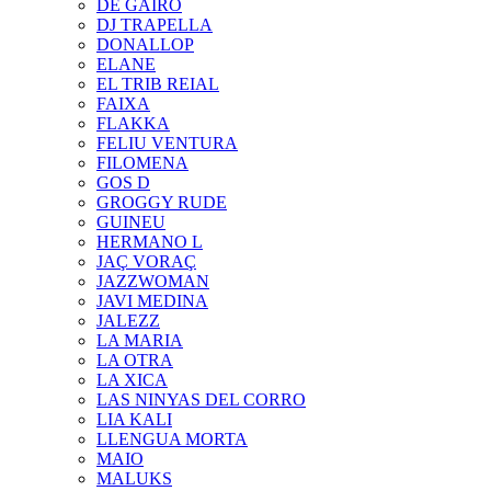
DE GAIRÓ
DJ TRAPELLA
DONALLOP
ELANE
EL TRIB REIAL
FAIXA
FLAKKA
FELIU VENTURA
FILOMENA
GOS D
GROGGY RUDE
GUINEU
HERMANO L
JAÇ VORAÇ
JAZZWOMAN
JAVI MEDINA
JALEZZ
LA MARIA
LA OTRA
LA XICA
LAS NINYAS DEL CORRO
LIA KALI
LLENGUA MORTA
MAIO
MALUKS