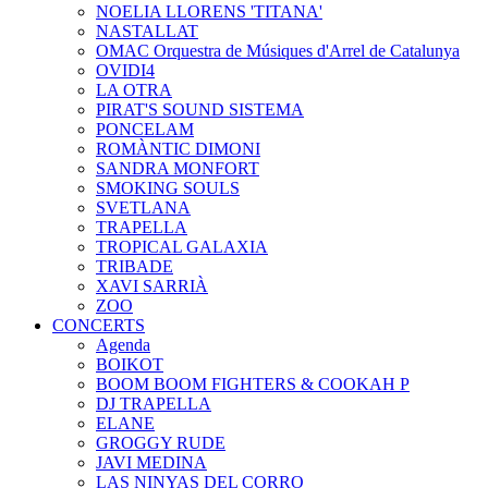
NOELIA LLORENS 'TITANA'
NASTALLAT
OMAC Orquestra de Músiques d'Arrel de Catalunya
OVIDI4
LA OTRA
PIRAT'S SOUND SISTEMA
PONCELAM
ROMÀNTIC DIMONI
SANDRA MONFORT
SMOKING SOULS
SVETLANA
TRAPELLA
TROPICAL GALAXIA
TRIBADE
XAVI SARRIÀ
ZOO
CONCERTS
Agenda
BOIKOT
BOOM BOOM FIGHTERS & COOKAH P
DJ TRAPELLA
ELANE
GROGGY RUDE
JAVI MEDINA
LAS NINYAS DEL CORRO