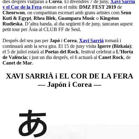
dies desprès viatjaran a
Corea
. El divendres 7 de juny,
Xavi Sarrià
y el Cor de la Fera
estaran en el mític
DMZ FEST 2019
de
Cheorwon
, on compartiran escenari amb grans artistes com
Seun
Kuti & Egypt
,
Rhea Blek
,
Guampara Music
o
Kingston
Rudieska
. D’altra banda, al dia següent 8 de juny, tancaran aquest
petit tour per Àsia al CLUB FF de Seul.
Després del seu pas per
Japó
i
Corea
,
Xavi Sarrià
tornarà i
continuarà amb la seva gira. El 15 de juny visita
Igorre (Bizkaia)
;
el 5 de juliol estarà al
Poetas del Rock
, festival celebrat a
L’Horta
de València
; i just un dia després, el 6 actuarà al
Canet Rock
, de
Canet de Mar
.
XAVI SARRIÀ i EL COR DE LA FERA
— Japón i Corea —