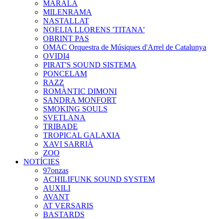
MARALA
MILENRAMA
NASTALLAT
NOELIA LLORENS 'TITANA'
OBRINT PAS
OMAC Orquestra de Músiques d'Arrel de Catalunya
OVIDI4
PIRAT'S SOUND SISTEMA
PONCELAM
RAZZ
ROMÀNTIC DIMONI
SANDRA MONFORT
SMOKING SOULS
SVETLANA
TRIBADE
TROPICAL GALAXIA
XAVI SARRIÀ
ZOO
NOTÍCIES
97onzas
ACHILIFUNK SOUND SYSTEM
AUXILI
AVANT
AT VERSARIS
BASTARDS