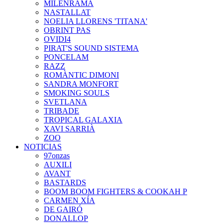
MILENRAMA
NASTALLAT
NOELIA LLORENS 'TITANA'
OBRINT PAS
OVIDI4
PIRAT'S SOUND SISTEMA
PONCELAM
RAZZ
ROMÀNTIC DIMONI
SANDRA MONFORT
SMOKING SOULS
SVETLANA
TRIBADE
TROPICAL GALAXIA
XAVI SARRIÀ
ZOO
NOTICIAS
97onzas
AUXILI
AVANT
BASTARDS
BOOM BOOM FIGHTERS & COOKAH P
CARMEN XÍA
DE GAIRÓ
DONALLOP