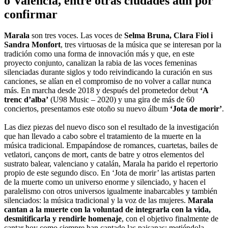
o València, entre otras ciudades aún por
confirmar
Marala
son tres voces. Las voces de
Selma Bruna, Clara Fiol i
Sandra Monfort
, tres virtuosas de la música que se interesan por la
tradición como una forma de innovación más y que, en este
proyecto conjunto, canalizan la rabia de las voces femeninas
silenciadas durante siglos y todo reivindicando la curación en sus
canciones, se alían en el compromiso de no volver a callar nunca
más. En marcha desde 2018 y después del prometedor debut
‘A
trenc d’alba’
(U98 Music – 2020) y una gira de más de 60
conciertos, presentamos este otoño su nuevo álbum
‘Jota de morir’
.
Las diez piezas del nuevo disco son el resultado de la investigación
que han llevado a cabo sobre el tratamiento de la muerte en la
música tradicional. Empapándose de romances, cuartetas, bailes de
vetlatori, cançons de mort, cants de batre y otros elementos del
sustrato balear, valenciano y catalán, Marala ha parido el repertorio
propio de este segundo disco. En ‘Jota de morir’ las artistas parten
de la muerte como un universo enorme y silenciado, y hacen el
paralelismo con otros universos igualmente inabarcables y también
silenciados: la música tradicional y la voz de las mujeres.
Marala
cantan a la muerte con la voluntad de integrarla con la vida,
desmitificarla y rendirle homenaje
, con el objetivo finalmente de
cantar hoy como siempre han cantado las paisanas: metiéndola