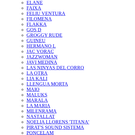
ELANE
FAIXA
FELIU VENTURA
FILOMENA
FLAKKA
GOS D
GROGGY RUDE
GUINEU
HERMANO L
JAÇ VORAÇ
JAZZWOMAN
JAVI MEDINA
LAS NINYAS DEL CORRO
LA OTRA
LIA KALI
LLENGUA MORTA
MAIO
MALUKS
MARALA
LA MARIA
MILENRAMA
NASTALLAT
NOELIA LLORENS 'TITANA'
PIRAT'S SOUND SISTEMA
PONCELAM