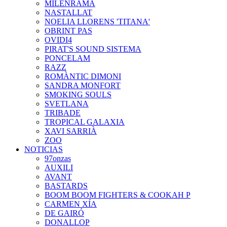
MILENRAMA
NASTALLAT
NOELIA LLORENS 'TITANA'
OBRINT PAS
OVIDI4
PIRAT'S SOUND SISTEMA
PONCELAM
RAZZ
ROMÀNTIC DIMONI
SANDRA MONFORT
SMOKING SOULS
SVETLANA
TRIBADE
TROPICAL GALAXIA
XAVI SARRIÀ
ZOO
NOTICIAS
97onzas
AUXILI
AVANT
BASTARDS
BOOM BOOM FIGHTERS & COOKAH P
CARMEN XÍA
DE GAIRÓ
DONALLOP