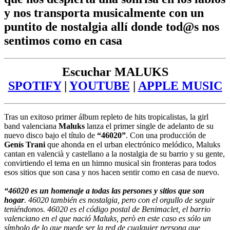
y nos transporta musicalmente con un
puntito de nostalgia allí donde tod@s nos
sentimos como en casa
Escuchar MALUKS
SPOTIFY
|
YOUTUBE
|
APPLE MUSIC
Tras un exitoso primer álbum repleto de hits tropicalistas, la girl
band valenciana
Maluks
lanza el primer single de adelanto de su
nuevo disco bajo el título de
“46020”
. Con una producción de
Genís Trani
que ahonda en el urban electrónico melódico, Maluks
cantan en valencià y castellano a la nostalgia de su barrio y su gente,
convirtiendo el tema en un himno musical sin fronteras para todos
esos sitios que son casa y nos hacen sentir como en casa de nuevo.
“46020 es un homenaje a todas las persones y sitios que son
hogar
. 46020 también es nostalgia, pero con el orgullo de seguir
teniéndonos. 46020 es el código postal de Benimaclet, el barrio
valenciano en el que nació Maluks, però en este caso es sólo un
símbolo de lo que puede ser la red de cualquier persona que