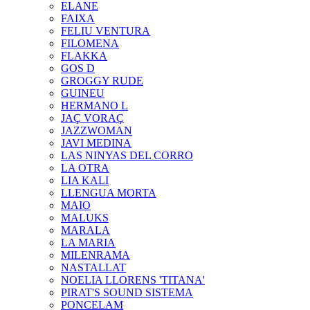
ELANE
FAIXA
FELIU VENTURA
FILOMENA
FLAKKA
GOS D
GROGGY RUDE
GUINEU
HERMANO L
JAÇ VORAÇ
JAZZWOMAN
JAVI MEDINA
LAS NINYAS DEL CORRO
LA OTRA
LIA KALI
LLENGUA MORTA
MAIO
MALUKS
MARALA
LA MARIA
MILENRAMA
NASTALLAT
NOELIA LLORENS 'TITANA'
PIRAT'S SOUND SISTEMA
PONCELAM