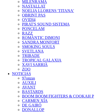
MILENRAMA
NASTALLAT
NOELIA LLORENS 'TITANA'
OBRINT PAS
OVIDI4
PIRAT'S SOUND SISTEMA
PONCELAM
RAZZ
ROMÀNTIC DIMONI
SANDRA MONFORT
SMOKING SOULS
SVETLANA
TRIBADE
TROPICAL GALAXIA
XAVI SARRIÀ
ZOO
NOTICIAS
97onzas
AUXILI
AVANT
BASTARDS
BOOM BOOM FIGHTERS & COOKAH P
CARMEN XÍA
DE GAIRÓ
DONALLOP