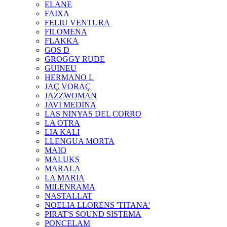
ELANE
FAIXA
FELIU VENTURA
FILOMENA
FLAKKA
GOS D
GROGGY RUDE
GUINEU
HERMANO L
JAÇ VORAÇ
JAZZWOMAN
JAVI MEDINA
LAS NINYAS DEL CORRO
LA OTRA
LIA KALI
LLENGUA MORTA
MAIO
MALUKS
MARALA
LA MARIA
MILENRAMA
NASTALLAT
NOELIA LLORENS 'TITANA'
PIRAT'S SOUND SISTEMA
PONCELAM