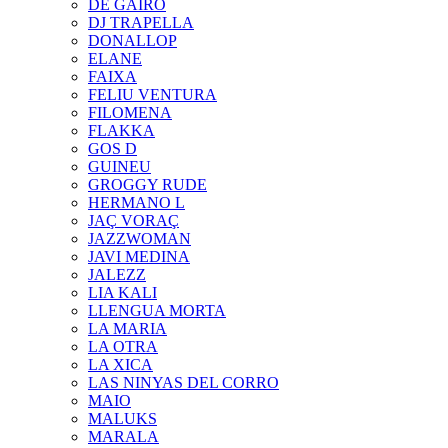
DE GAIRÓ
DJ TRAPELLA
DONALLOP
ELANE
FAIXA
FELIU VENTURA
FILOMENA
FLAKKA
GOS D
GUINEU
GROGGY RUDE
HERMANO L
JAÇ VORAÇ
JAZZWOMAN
JAVI MEDINA
JALEZZ
LIA KALI
LLENGUA MORTA
LA MARIA
LA OTRA
LA XICA
LAS NINYAS DEL CORRO
MAIO
MALUKS
MARALA