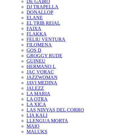
DE GAIRÓ
DJ TRAPELLA
DONALLOP
ELANE
EL TRIB REIAL
FAIXA
FLAKKA
FELIU VENTURA
FILOMENA
GOS D
GROGGY RUDE
GUINEU
HERMANO L
JAÇ VORAÇ
JAZZWOMAN
JAVI MEDINA
JALEZZ
LA MARIA
LA OTRA
LA XICA
LAS NINYAS DEL CORRO
LIA KALI
LLENGUA MORTA
MAIO
MALUKS