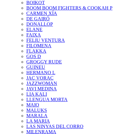
BOIKOT
BOOM BOOM FIGHTERS & COOKAH P
CARMEN XÍA
DE GAIRÓ
DONALLOP
ELANE
FAIXA
FELIU VENTURA
FILOMENA
FLAKKA
GOS D
GROGGY RUDE
GUINEU
HERMANO L
JAÇ VORAÇ
JAZZWOMAN
JAVI MEDINA
LIA KALI
LLENGUA MORTA
MAIO
MALUKS
MARALA
LA MARIA
LAS NINYAS DEL CORRO
MILENRAMA