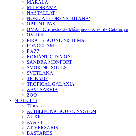
MARALA
MILENRAMA
NASTALLAT
NOELIA LLORENS 'TITANA'
OBRINT PAS
OMAC Orquestra de Músiques d'Arrel de Catalunya
OVIDI4
PIRAT'S SOUND SISTEMA
PONCELAM
RAZZ
ROMÀNTIC DIMONI
SANDRA MONFORT
SMOKING SOULS
SVETLANA
TRIBADE
TROPICAL GALAXIA
XAVI SARRIÀ
ZOO
NOTÍCIES
97onzas
ACHILIFUNK SOUND SYSTEM
AUXILI
AVANT
AT VERSARIS
BASTARDS