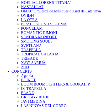
NOELIA LLORENS 'TITANA'
NASTALLAT
OMAC Orquestra de Músiques d'Arrel de Catalunya
OVIDI4
LA OTRA
PIRAT'S SOUND SISTEMA
PONCELAM
ROMÀNTIC DIMONI
SANDRA MONFORT
SMOKING SOULS
SVETLANA
TRAPELLA
TROPICAL GALAXIA
TRIBADE
XAVI SARRIÀ
ZOO
CONCERTS
Agenda
BOIKOT
BOOM BOOM FIGHTERS & COOKAH P
DJ TRAPELLA
ELANE
GROGGY RUDE
JAVI MEDINA
LAS NINYAS DEL CORRO