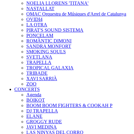
NOELIA LLORENS 'TITANA'
NASTALLAT
OMAC Orquestra de Músiques d'Arrel de Catalunya
OVIDI4
LA OTRA
PIRAT'S SOUND SISTEMA
PONCELAM
ROMÀNTIC DIMONI
SANDRA MONFORT
SMOKING SOULS
SVETLANA
TRAPELLA
TROPICAL GALAXIA
TRIBADE
XAVI SARRIÀ
ZOO
CONCERTS
Agenda
BOIKOT
BOOM BOOM FIGHTERS & COOKAH P
DJ TRAPELLA
ELANE
GROGGY RUDE
JAVI MEDINA
LAS NINYAS DEL CORRO