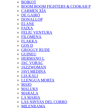
BOIKOT
BOOM BOOM FIGHTERS & COOKAH P
CARMEN XÍA
DE GAIRÓ
DONALLOP
ELANE
FAIXA
FELIU VENTURA
FILOMENA
FLAKKA
GOS D
GROGGY RUDE
GUINEU
HERMANO L
JAÇ VORAÇ
JAZZWOMAN
JAVI MEDINA
LIA KALI
LLENGUA MORTA
MAIO
MALUKS
MARALA
LA MARIA
LAS NINYAS DEL CORRO
MILENRAMA