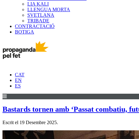
LIA KALI
LLENGUA MORTA
SVETLANA
TRIBADE
CONTRACTACIÓ
BOTIGA
CAT
EN
ES
Bastards tornen amb ‘Passat combatiu, futu
Escrit el
19 Desembre 2025
.