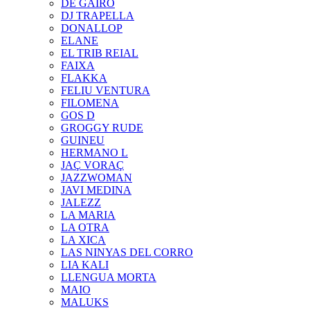
DE GAIRÓ
DJ TRAPELLA
DONALLOP
ELANE
EL TRIB REIAL
FAIXA
FLAKKA
FELIU VENTURA
FILOMENA
GOS D
GROGGY RUDE
GUINEU
HERMANO L
JAÇ VORAÇ
JAZZWOMAN
JAVI MEDINA
JALEZZ
LA MARIA
LA OTRA
LA XICA
LAS NINYAS DEL CORRO
LIA KALI
LLENGUA MORTA
MAIO
MALUKS