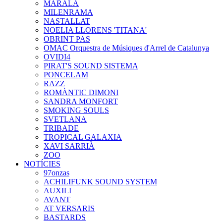
MARALA
MILENRAMA
NASTALLAT
NOELIA LLORENS 'TITANA'
OBRINT PAS
OMAC Orquestra de Músiques d'Arrel de Catalunya
OVIDI4
PIRAT'S SOUND SISTEMA
PONCELAM
RAZZ
ROMÀNTIC DIMONI
SANDRA MONFORT
SMOKING SOULS
SVETLANA
TRIBADE
TROPICAL GALAXIA
XAVI SARRIÀ
ZOO
NOTÍCIES
97onzas
ACHILIFUNK SOUND SYSTEM
AUXILI
AVANT
AT VERSARIS
BASTARDS