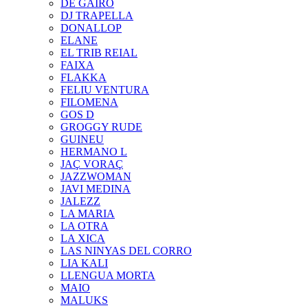
DE GAIRÓ
DJ TRAPELLA
DONALLOP
ELANE
EL TRIB REIAL
FAIXA
FLAKKA
FELIU VENTURA
FILOMENA
GOS D
GROGGY RUDE
GUINEU
HERMANO L
JAÇ VORAÇ
JAZZWOMAN
JAVI MEDINA
JALEZZ
LA MARIA
LA OTRA
LA XICA
LAS NINYAS DEL CORRO
LIA KALI
LLENGUA MORTA
MAIO
MALUKS