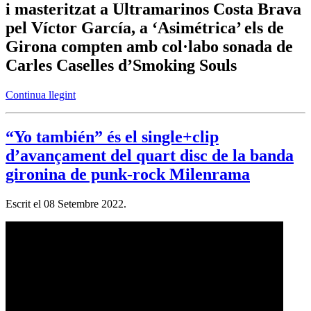
i masteritzat a Ultramarinos Costa Brava
pel Víctor García, a ‘Asimétrica’ els de
Girona compten amb col·labo sonada de
Carles Caselles d’Smoking Souls
Continua llegint
“Yo también” és el single+clip
d’avançament del quart disc de la banda
gironina de punk-rock Milenrama
Escrit el
08 Setembre 2022
.