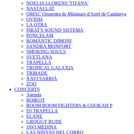
NOELIA LLORENS 'TITANA'
NASTALLAT
OMAC Orquestra de Músiques d'Arrel de Catalunya
OVIDI4
LA OTRA
PIRAT'S SOUND SISTEMA
PONCELAM
ROMÀNTIC DIMONI
SANDRA MONFORT
SMOKING SOULS
SVETLANA
TRAPELLA
TROPICAL GALAXIA
TRIBADE
XAVI SARRIÀ
ZOO
CONCERTS
Agenda
BOIKOT
BOOM BOOM FIGHTERS & COOKAH P
DJ TRAPELLA
ELANE
GROGGY RUDE
JAVI MEDINA
LAS NINYAS DEL CORRO