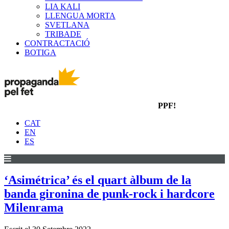
LIA KALI
LLENGUA MORTA
SVETLANA
TRIBADE
CONTRACTACIÓ
BOTIGA
PPF!
CAT
EN
ES
‘Asimétrica’ és el quart àlbum de la
banda gironina de punk-rock i hardcore
Milenrama