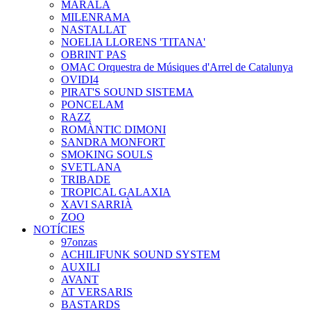
MARALA
MILENRAMA
NASTALLAT
NOELIA LLORENS 'TITANA'
OBRINT PAS
OMAC Orquestra de Músiques d'Arrel de Catalunya
OVIDI4
PIRAT'S SOUND SISTEMA
PONCELAM
RAZZ
ROMÀNTIC DIMONI
SANDRA MONFORT
SMOKING SOULS
SVETLANA
TRIBADE
TROPICAL GALAXIA
XAVI SARRIÀ
ZOO
NOTÍCIES
97onzas
ACHILIFUNK SOUND SYSTEM
AUXILI
AVANT
AT VERSARIS
BASTARDS