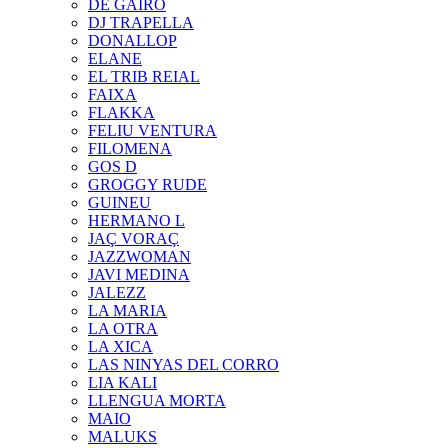
DE GAIRÓ
DJ TRAPELLA
DONALLOP
ELANE
EL TRIB REIAL
FAIXA
FLAKKA
FELIU VENTURA
FILOMENA
GOS D
GROGGY RUDE
GUINEU
HERMANO L
JAÇ VORAÇ
JAZZWOMAN
JAVI MEDINA
JALEZZ
LA MARIA
LA OTRA
LA XICA
LAS NINYAS DEL CORRO
LIA KALI
LLENGUA MORTA
MAIO
MALUKS