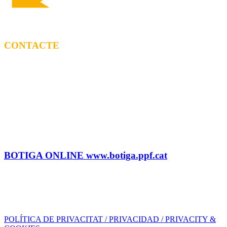
CONTACTE
CONTRACTACIÓ
Litus Tenesa (+34) 615 27 69 02 | litus@ppf.cat
Marc Escribano (+34) 660 314 015 |
marc.em@ppf.cat
contractacio@ppf.cat
BOTIGA
Tel.: (+34) 93 878 74 80 comandes@ppf.cat
BOTIGA ONLINE www.botiga.ppf.cat
SEGELL DISCOGRÀFIC, LLICÈNCIES,
PROMOS i EDITORIAL
info@ppf.cat
POLÍTICA DE PRIVACITAT / PRIVACIDAD / PRIVACITY &