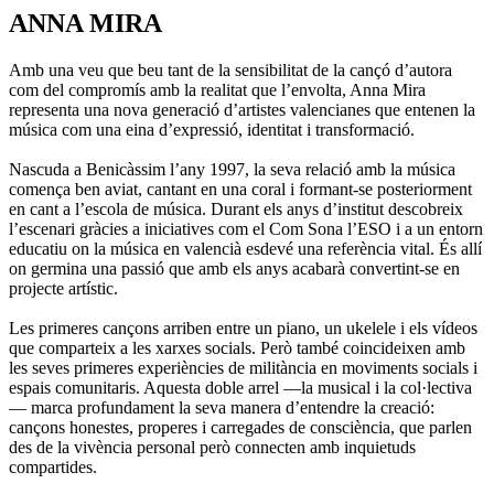
ANNA MIRA
Amb una veu que beu tant de la sensibilitat de la cançó d’autora
com del compromís amb la realitat que l’envolta, Anna Mira
representa una nova generació d’artistes valencianes que entenen la
música com una eina d’expressió, identitat i transformació.
Nascuda a Benicàssim l’any 1997, la seva relació amb la música
comença ben aviat, cantant en una coral i formant-se posteriorment
en cant a l’escola de música. Durant els anys d’institut descobreix
l’escenari gràcies a iniciatives com el Com Sona l’ESO i a un entorn
educatiu on la música en valencià esdevé una referència vital. És allí
on germina una passió que amb els anys acabarà convertint-se en
projecte artístic.
Les primeres cançons arriben entre un piano, un ukelele i els vídeos
que comparteix a les xarxes socials. Però també coincideixen amb
les seves primeres experiències de militància en moviments socials i
espais comunitaris. Aquesta doble arrel —la musical i la col·lectiva
— marca profundament la seva manera d’entendre la creació:
cançons honestes, properes i carregades de consciència, que parlen
des de la vivència personal però connecten amb inquietuds
compartides.