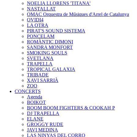
NOELIA LLORENS 'TITANA'
NASTALLAT
OMAC Orquestra de Músiques d'Arrel de Catalunya
OVIDI4
LA OTRA
PIRAT'S SOUND SISTEMA
PONCELAM
ROMÀNTIC DIMONI
SANDRA MONFORT
SMOKING SOULS
SVETLANA
TRAPELLA
TROPICAL GALAXIA
TRIBADE
XAVI SARRIÀ
ZOO
CONCERTS
Agenda
BOIKOT
BOOM BOOM FIGHTERS & COOKAH P
DJ TRAPELLA
ELANE
GROGGY RUDE
JAVI MEDINA
LAS NINYAS DEL CORRO