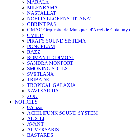
MARALA
MILENRAMA
NASTALLAT
NOELIA LLORENS 'TITANA'
OBRINT PAS
OMAC Orquestra de Músiques d'Arrel de Catalunya
OVIDI4
PIRAT'S SOUND SISTEMA
PONCELAM
RAZZ
ROMÀNTIC DIMONI
SANDRA MONFORT
SMOKING SOULS
SVETLANA
TRIBADE
TROPICAL GALAXIA
XAVI SARRIÀ
ZOO
NOTÍCIES
97onzas
ACHILIFUNK SOUND SYSTEM
AUXILI
AVANT
AT VERSARIS
BASTARDS