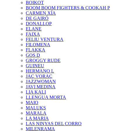
BOIKOT
BOOM BOOM FIGHTERS & COOKAH P
CARMEN XÍA
DE GAIRÓ
DONALLOP
ELANE
FAIXA
FELIU VENTURA
FILOMENA
FLAKKA
GOS D
GROGGY RUDE
GUINEU
HERMANO L
JAÇ VORAÇ
JAZZWOMAN
JAVI MEDINA
LIA KALI
LLENGUA MORTA
MAIO
MALUKS
MARALA
LA MARIA
LAS NINYAS DEL CORRO
MILENRAMA