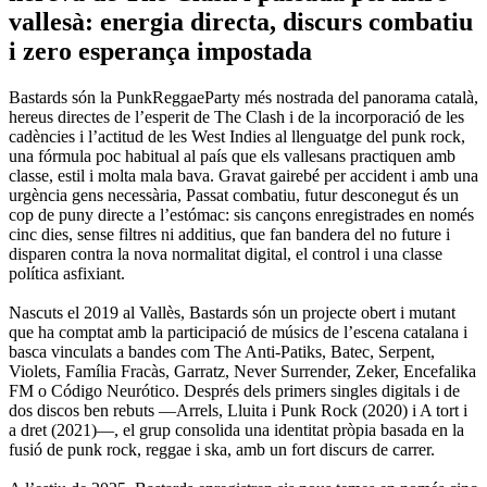
vallesà: energia directa, discurs combatiu
i zero esperança impostada
Bastards són la PunkReggaeParty més nostrada del panorama català,
hereus directes de l’esperit de The Clash i de la incorporació de les
cadències i l’actitud de les West Indies al llenguatge del punk rock,
una fórmula poc habitual al país que els vallesans practiquen amb
classe, estil i molta mala bava. Gravat gairebé per accident i amb una
urgència gens necessària, Passat combatiu, futur desconegut és un
cop de puny directe a l’estómac: sis cançons enregistrades en només
cinc dies, sense filtres ni additius, que fan bandera del no future i
disparen contra la nova normalitat digital, el control i una classe
política asfixiant.
Nascuts el 2019 al Vallès, Bastards són un projecte obert i mutant
que ha comptat amb la participació de músics de l’escena catalana i
basca vinculats a bandes com The Anti-Patiks, Batec, Serpent,
Violets, Família Fracàs, Garratz, Never Surrender, Zeker, Encefalika
FM o Código Neurótico. Després dels primers singles digitals i de
dos discos ben rebuts —Arrels, Lluita i Punk Rock (2020) i A tort i
a dret (2021)—, el grup consolida una identitat pròpia basada en la
fusió de punk rock, reggae i ska, amb un fort discurs de carrer.