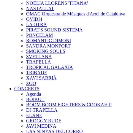
NOELIA LLORENS 'TITANA'
NASTALLAT
OMAC Orquestra de Músiques d'Arrel de Catalunya
OVIDI4
LA OTRA
PIRAT'S SOUND SISTEMA
PONCELAM
ROMÀNTIC DIMONI
SANDRA MONFORT
SMOKING SOULS
SVETLANA
TRAPELLA
TROPICAL GALAXIA
TRIBADE
XAVI SARRIÀ
ZOO
CONCERTS
Agenda
BOIKOT
BOOM BOOM FIGHTERS & COOKAH P
DJ TRAPELLA
ELANE
GROGGY RUDE
JAVI MEDINA
LAS NINYAS DEL CORRO