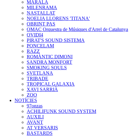
MARALA
MILENRAMA
NASTALLAT
NOELIA LLORENS 'TITANA'
OBRINT PAS
OMAC Orquestra de Músiques d'Arrel de Catalunya
OVIDI4
PIRAT'S SOUND SISTEMA
PONCELAM
RAZZ
ROMÀNTIC DIMONI
SANDRA MONFORT
SMOKING SOULS
SVETLANA
TRIBADE
TROPICAL GALAXIA
XAVI SARRIÀ
ZOO
NOTÍCIES
97onzas
ACHILIFUNK SOUND SYSTEM
AUXILI
AVANT
AT VERSARIS
BASTARDS