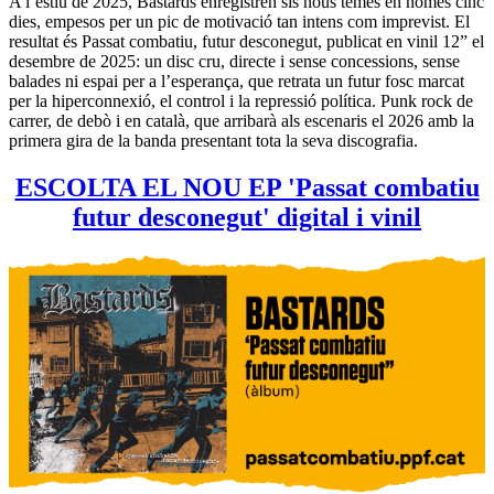
A l’estiu de 2025, Bastards enregistren sis nous temes en només cinc
dies, empesos per un pic de motivació tan intens com imprevist. El
resultat és Passat combatiu, futur desconegut, publicat en vinil 12” el
desembre de 2025: un disc cru, directe i sense concessions, sense
balades ni espai per a l’esperança, que retrata un futur fosc marcat
per la hiperconnexió, el control i la repressió política. Punk rock de
carrer, de debò i en català, que arribarà als escenaris el 2026 amb la
primera gira de la banda presentant tota la seva discografia.
ESCOLTA EL NOU EP 'Passat combatiu
futur desconegut' digital i vinil