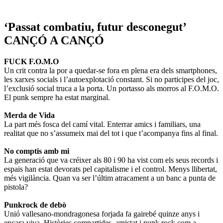
‘Passat combatiu, futur desconegut’
CANÇÓ A CANÇÓ
FUCK F.O.M.O
Un crit contra la por a quedar-se fora en plena era dels smartphones,
les xarxes socials i l’autoexplotació constant. Si no participes del joc,
l’exclusió social truca a la porta. Un portasso als morros al F.O.M.O.
El punk sempre ha estat marginal.
Merda de Vida
La part més fosca del camí vital. Enterrar amics i familiars, una
realitat que no s’assumeix mai del tot i que t’acompanya fins al final.
No comptis amb mi
La generació que va créixer als 80 i 90 ha vist com els seus records i
espais han estat devorats pel capitalisme i el control. Menys llibertat,
més vigilància. Quan va ser l’últim atracament a un banc a punta de
pistola?
Punkrock de debò
Unió vallesano-mondragonesa forjada fa gairebé quinze anys i
encara viva. Històries compartides, amistat i punk rock com a