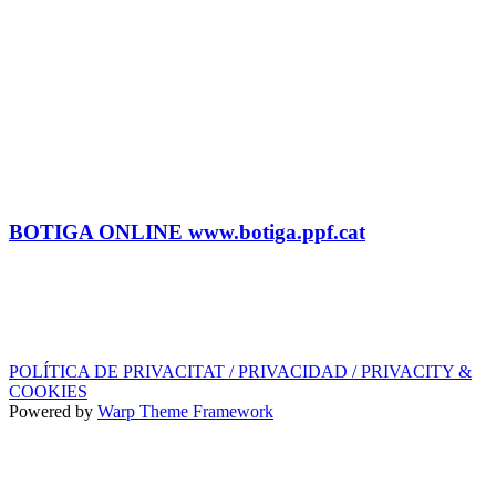
CONTRACTACIÓ
Litus Tenesa (+34) 615 27 69 02 | litus@ppf.cat
Marc Escribano (+34) 660 314 015 |
marc.em@ppf.cat
contractacio@ppf.cat
BOTIGA
Tel.: (+34) 93 878 74 80 comandes@ppf.cat
BOTIGA ONLINE www.botiga.ppf.cat
SEGELL DISCOGRÀFIC, LLICÈNCIES,
PROMOS i EDITORIAL
info@ppf.cat
POLÍTICA DE PRIVACITAT / PRIVACIDAD / PRIVACITY &
COOKIES
Powered by
Warp Theme Framework