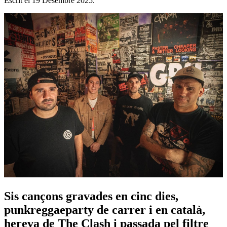
Escrit el
19 Desembre 2025
.
Sis cançons gravades en cinc dies,
punkreggaeparty de carrer i en català,
hereva de The Clash i passada pel filtre