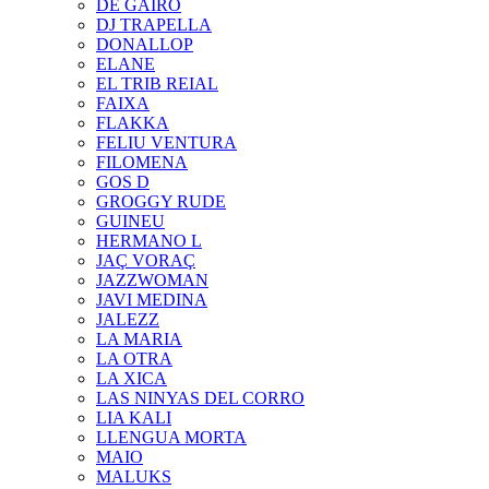
DE GAIRÓ
DJ TRAPELLA
DONALLOP
ELANE
EL TRIB REIAL
FAIXA
FLAKKA
FELIU VENTURA
FILOMENA
GOS D
GROGGY RUDE
GUINEU
HERMANO L
JAÇ VORAÇ
JAZZWOMAN
JAVI MEDINA
JALEZZ
LA MARIA
LA OTRA
LA XICA
LAS NINYAS DEL CORRO
LIA KALI
LLENGUA MORTA
MAIO
MALUKS