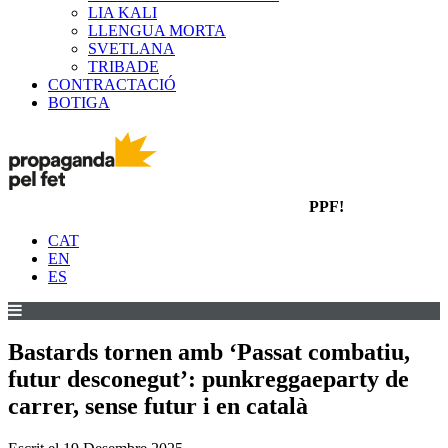
LIA KALI
LLENGUA MORTA
SVETLANA
TRIBADE
CONTRACTACIÓ
BOTIGA
PPF!
CAT
EN
ES
Bastards tornen amb ‘Passat combatiu,
futur desconegut’: punkreggaeparty de
carrer, sense futur i en català