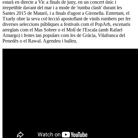
estarà en directe a Vic a finals de juny, en un concert únic i
irrepetible davant del mar i a mode de 'rumba clash' durant les
Santes 2015 de Mataró, i a finals d'agost a Gironella. Entretant, el
Txarly obre la seva col·lecció apostoflant de vinils rumbers per fer
diverses seleccions públiques a festivals com el PopArb, escenaris
arreglats com el Mas Sobrer o el Molí de l'Escala (amb Rafael
Amargo) i festes tan populars com les de Gràcia, Vilafranca del
Penedès o el Rawal. Agendeu i balleu.