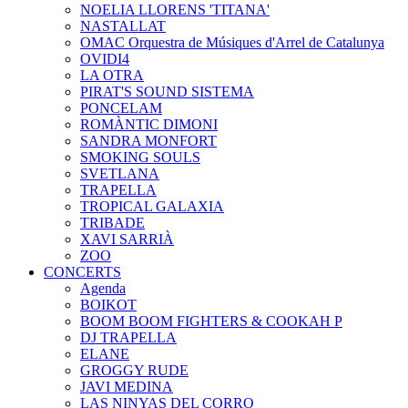
NOELIA LLORENS 'TITANA'
NASTALLAT
OMAC Orquestra de Músiques d'Arrel de Catalunya
OVIDI4
LA OTRA
PIRAT'S SOUND SISTEMA
PONCELAM
ROMÀNTIC DIMONI
SANDRA MONFORT
SMOKING SOULS
SVETLANA
TRAPELLA
TROPICAL GALAXIA
TRIBADE
XAVI SARRIÀ
ZOO
CONCERTS
Agenda
BOIKOT
BOOM BOOM FIGHTERS & COOKAH P
DJ TRAPELLA
ELANE
GROGGY RUDE
JAVI MEDINA
LAS NINYAS DEL CORRO