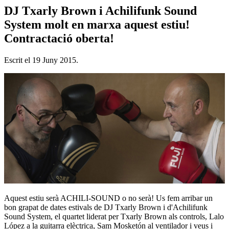
DJ Txarly Brown i Achilifunk Sound
System molt en marxa aquest estiu!
Contractació oberta!
Escrit el
19 Juny 2015
.
Aquest estiu serà ACHILI-SOUND o no serà! Us fem arribar un
bon grapat de dates estivals de DJ Txarly Brown i d'Achilifunk
Sound System, el quartet liderat per Txarly Brown als controls, Lalo
López a la guitarra elèctrica, Sam Mosketón al ventilador i veus i