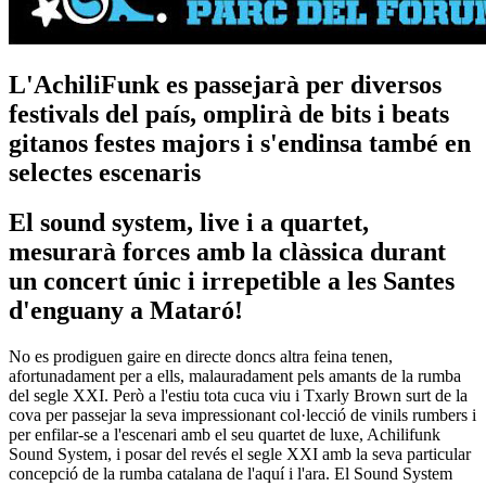
L'AchiliFunk es passejarà per diversos
festivals del país, omplirà de bits i beats
gitanos festes majors i s'endinsa també en
selectes escenaris
El sound system, live i a quartet,
mesurarà forces amb la clàssica durant
un concert únic i irrepetible a les Santes
d'enguany a Mataró!
No es prodiguen gaire en directe doncs altra feina tenen,
afortunadament per a ells, malauradament pels amants de la rumba
del segle XXI. Però a l'estiu tota cuca viu i Txarly Brown surt de la
cova per passejar la seva impressionant col·lecció de vinils rumbers i
per enfilar-se a l'escenari amb el seu quartet de luxe, Achilifunk
Sound System, i posar del revés el segle XXI amb la seva particular
concepció de la rumba catalana de l'aquí i l'ara. El Sound System