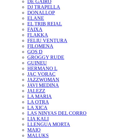
DE GAIRÓ
DJ TRAPELLA
DONALLOP
ELANE
EL TRIB REIAL
FAIXA
FLAKKA
FELIU VENTURA
FILOMENA
GOS D
GROGGY RUDE
GUINEU
HERMANO L
JAÇ VORAÇ
JAZZWOMAN
JAVI MEDINA
JALEZZ
LA MARIA
LA OTRA
LA XICA
LAS NINYAS DEL CORRO
LIA KALI
LLENGUA MORTA
MAIO
MALUKS