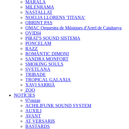
MARALA
MILENRAMA
NASTALLAT
NOELIA LLORENS 'TITANA'
OBRINT PAS
OMAC Orquestra de Músiques d'Arrel de Catalunya
OVIDI4
PIRAT'S SOUND SISTEMA
PONCELAM
RAZZ
ROMÀNTIC DIMONI
SANDRA MONFORT
SMOKING SOULS
SVETLANA
TRIBADE
TROPICAL GALAXIA
XAVI SARRIÀ
ZOO
NOTÍCIES
97onzas
ACHILIFUNK SOUND SYSTEM
AUXILI
AVANT
AT VERSARIS
BASTARDS