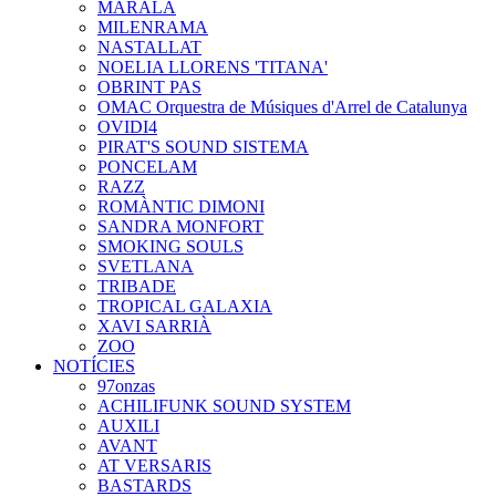
MARALA
MILENRAMA
NASTALLAT
NOELIA LLORENS 'TITANA'
OBRINT PAS
OMAC Orquestra de Músiques d'Arrel de Catalunya
OVIDI4
PIRAT'S SOUND SISTEMA
PONCELAM
RAZZ
ROMÀNTIC DIMONI
SANDRA MONFORT
SMOKING SOULS
SVETLANA
TRIBADE
TROPICAL GALAXIA
XAVI SARRIÀ
ZOO
NOTÍCIES
97onzas
ACHILIFUNK SOUND SYSTEM
AUXILI
AVANT
AT VERSARIS
BASTARDS