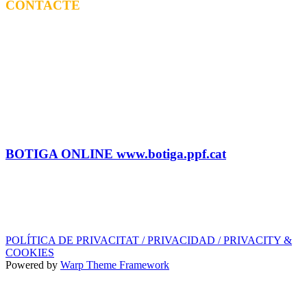
CONTACTE
CONTRACTACIÓ
Litus Tenesa (+34) 615 27 69 02 | litus@ppf.cat
Marc Escribano (+34) 660 314 015 |
marc.em@ppf.cat
contractacio@ppf.cat
BOTIGA
Tel.: (+34) 93 878 74 80 comandes@ppf.cat
BOTIGA ONLINE www.botiga.ppf.cat
SEGELL DISCOGRÀFIC, LLICÈNCIES,
PROMOS i EDITORIAL
info@ppf.cat
POLÍTICA DE PRIVACITAT / PRIVACIDAD / PRIVACITY &
COOKIES
Powered by
Warp Theme Framework