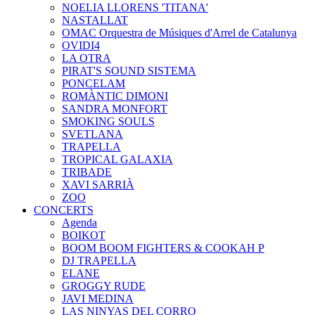
NOELIA LLORENS 'TITANA'
NASTALLAT
OMAC Orquestra de Músiques d'Arrel de Catalunya
OVIDI4
LA OTRA
PIRAT'S SOUND SISTEMA
PONCELAM
ROMÀNTIC DIMONI
SANDRA MONFORT
SMOKING SOULS
SVETLANA
TRAPELLA
TROPICAL GALAXIA
TRIBADE
XAVI SARRIÀ
ZOO
CONCERTS
Agenda
BOIKOT
BOOM BOOM FIGHTERS & COOKAH P
DJ TRAPELLA
ELANE
GROGGY RUDE
JAVI MEDINA
LAS NINYAS DEL CORRO