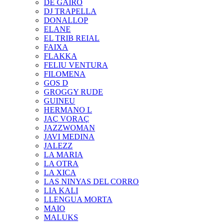
DE GAIRÓ
DJ TRAPELLA
DONALLOP
ELANE
EL TRIB REIAL
FAIXA
FLAKKA
FELIU VENTURA
FILOMENA
GOS D
GROGGY RUDE
GUINEU
HERMANO L
JAÇ VORAÇ
JAZZWOMAN
JAVI MEDINA
JALEZZ
LA MARIA
LA OTRA
LA XICA
LAS NINYAS DEL CORRO
LIA KALI
LLENGUA MORTA
MAIO
MALUKS