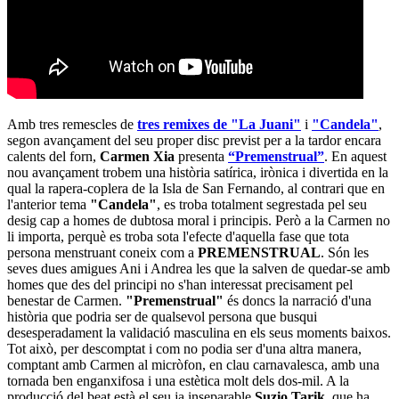
Amb tres remescles de
tres remixes de "La Juani"
i
"Candela"
,
segon avançament del seu proper disc previst per a la tardor encara
calents del forn,
Carmen Xia
presenta
“Premenstrual”
. En aquest
nou avançament trobem una història satírica, irònica i divertida en la
qual la rapera-coplera de la Isla de San Fernando, al contrari que en
l'anterior tema
"Candela"
, es troba totalment segrestada pel seu
desig cap a homes de dubtosa moral i principis. Però a la Carmen no
li importa, perquè es troba sota l'efecte d'aquella fase que tota
persona menstruant coneix com a
PREMENSTRUAL
. Són les
seves dues amigues Ani i Andrea les que la salven de quedar-se amb
homes que des del principi no s'han interessat precisament pel
benestar de Carmen.
"Premenstrual"
és doncs la narració d'una
història que podria ser de qualsevol persona que busqui
desesperadament la validació masculina en els seus moments baixos.
Tot això, per descomptat i com no podia ser d'una altra manera,
comptant amb Carmen al micròfon, en clau carnavalesca, amb una
tornada ben enganxifosa i una estètica molt dels dos-mil. A la
producció del beat està el seu ja inseparable
Suzio Tarik
, que ha