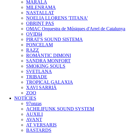
MARALA
MILENRAMA
NASTALLAT
NOELIA LLORENS 'TITANA'
OBRINT PAS
OMAC Orquestra de Músiques d'Arrel de Catalunya
OVIDI4
PIRAT'S SOUND SISTEMA
PONCELAM
RAZZ
ROMÀNTIC DIMONI
SANDRA MONFORT
SMOKING SOULS
SVETLANA
TRIBADE
TROPICAL GALAXIA
XAVI SARRIÀ
ZOO
NOTÍCIES
97onzas
ACHILIFUNK SOUND SYSTEM
AUXILI
AVANT
AT VERSARIS
BASTARDS