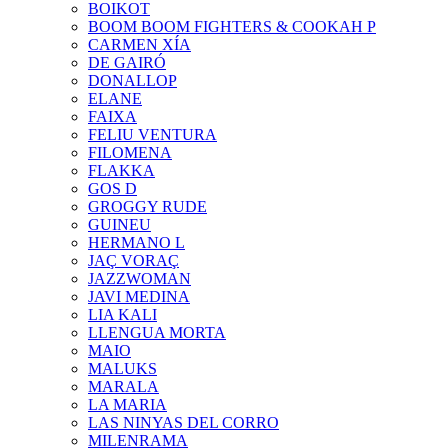
BOIKOT
BOOM BOOM FIGHTERS & COOKAH P
CARMEN XÍA
DE GAIRÓ
DONALLOP
ELANE
FAIXA
FELIU VENTURA
FILOMENA
FLAKKA
GOS D
GROGGY RUDE
GUINEU
HERMANO L
JAÇ VORAÇ
JAZZWOMAN
JAVI MEDINA
LIA KALI
LLENGUA MORTA
MAIO
MALUKS
MARALA
LA MARIA
LAS NINYAS DEL CORRO
MILENRAMA