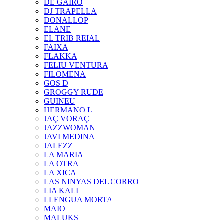
DE GAIRÓ
DJ TRAPELLA
DONALLOP
ELANE
EL TRIB REIAL
FAIXA
FLAKKA
FELIU VENTURA
FILOMENA
GOS D
GROGGY RUDE
GUINEU
HERMANO L
JAÇ VORAÇ
JAZZWOMAN
JAVI MEDINA
JALEZZ
LA MARIA
LA OTRA
LA XICA
LAS NINYAS DEL CORRO
LIA KALI
LLENGUA MORTA
MAIO
MALUKS