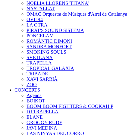
NOELIA LLORENS 'TITANA'
NASTALLAT
OMAC Orquestra de Músiques d'Arrel de Catalunya
OVIDI4
LA OTRA
PIRAT'S SOUND SISTEMA
PONCELAM
ROMÀNTIC DIMONI
SANDRA MONFORT
SMOKING SOULS
SVETLANA
TRAPELLA
TROPICAL GALAXIA
TRIBADE
XAVI SARRIÀ
ZOO
CONCERTS
Agenda
BOIKOT
BOOM BOOM FIGHTERS & COOKAH P
DJ TRAPELLA
ELANE
GROGGY RUDE
JAVI MEDINA
LAS NINYAS DEL CORRO