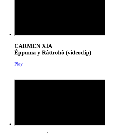
CARMEN XÍA
Êppuma y Râttrohô (videoclip)
Play