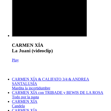
CARMEN XÍA
La Juani (videoclip)
Play
CARMEN XÍA & CALIFATO 3/4 & ANDREA
SANTALUSÍA
Mardita la incertidumbre
CARMEN XÍA con TRIBADE y BEWIS DE LA ROSA
Todo por la pasta
CARMEN XÍA
Candela
CARMEN XÍA