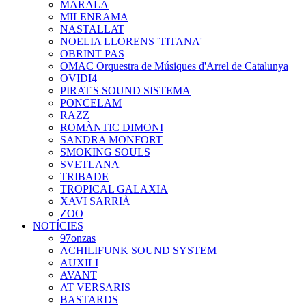
MARALA
MILENRAMA
NASTALLAT
NOELIA LLORENS 'TITANA'
OBRINT PAS
OMAC Orquestra de Músiques d'Arrel de Catalunya
OVIDI4
PIRAT'S SOUND SISTEMA
PONCELAM
RAZZ
ROMÀNTIC DIMONI
SANDRA MONFORT
SMOKING SOULS
SVETLANA
TRIBADE
TROPICAL GALAXIA
XAVI SARRIÀ
ZOO
NOTÍCIES
97onzas
ACHILIFUNK SOUND SYSTEM
AUXILI
AVANT
AT VERSARIS
BASTARDS