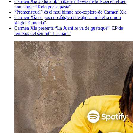
Carmen Xía s’alia amb Tribade i Bewis de la Rosa en el seu
nou single “Todo por la pasta”
“Premenstrual” és el nou himne neo-coplero de Carmen Xía
Carmen Xía es posa nostàlgica i desitjosa amb el seu nou
single “Candela”
Carmen Xía presenta “La Juani se va de guateque”, EP de
remixos del seu hit “La Juani”