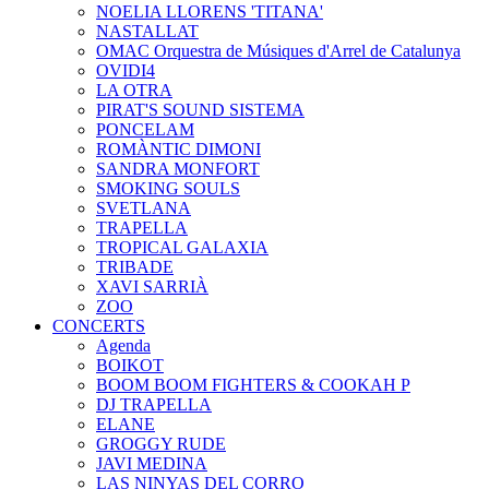
NOELIA LLORENS 'TITANA'
NASTALLAT
OMAC Orquestra de Músiques d'Arrel de Catalunya
OVIDI4
LA OTRA
PIRAT'S SOUND SISTEMA
PONCELAM
ROMÀNTIC DIMONI
SANDRA MONFORT
SMOKING SOULS
SVETLANA
TRAPELLA
TROPICAL GALAXIA
TRIBADE
XAVI SARRIÀ
ZOO
CONCERTS
Agenda
BOIKOT
BOOM BOOM FIGHTERS & COOKAH P
DJ TRAPELLA
ELANE
GROGGY RUDE
JAVI MEDINA
LAS NINYAS DEL CORRO