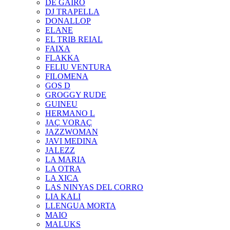
DE GAIRÓ
DJ TRAPELLA
DONALLOP
ELANE
EL TRIB REIAL
FAIXA
FLAKKA
FELIU VENTURA
FILOMENA
GOS D
GROGGY RUDE
GUINEU
HERMANO L
JAÇ VORAÇ
JAZZWOMAN
JAVI MEDINA
JALEZZ
LA MARIA
LA OTRA
LA XICA
LAS NINYAS DEL CORRO
LIA KALI
LLENGUA MORTA
MAIO
MALUKS