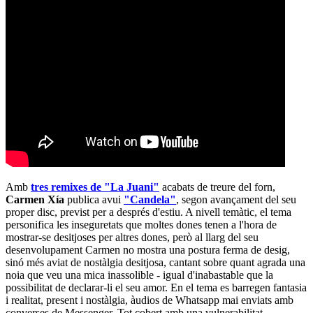
Amb
tres remixes de "La Juani"
acabats de treure del forn,
Carmen Xía
publica avui
"Candela"
, segon avançament del seu
proper disc, previst per a després d'estiu. A nivell temàtic, el tema
personifica les inseguretats que moltes dones tenen a l'hora de
mostrar-se desitjoses per altres dones, però al llarg del seu
desenvolupament Carmen no mostra una postura ferma de desig,
sinó més aviat de nostàlgia desitjosa, cantant sobre quant agrada una
noia que veu una mica inassolible - igual d'inabastable que la
possibilitat de declarar-li el seu amor. En el tema es barregen fantasia
i realitat, present i nostàlgia, àudios de Whatsapp mai enviats amb
converses de Messenger. Tot cobert amb una vulnerabilitat