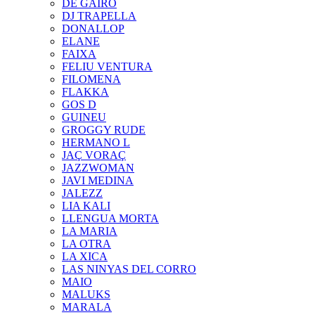
DE GAIRÓ
DJ TRAPELLA
DONALLOP
ELANE
FAIXA
FELIU VENTURA
FILOMENA
FLAKKA
GOS D
GUINEU
GROGGY RUDE
HERMANO L
JAÇ VORAÇ
JAZZWOMAN
JAVI MEDINA
JALEZZ
LIA KALI
LLENGUA MORTA
LA MARIA
LA OTRA
LA XICA
LAS NINYAS DEL CORRO
MAIO
MALUKS
MARALA