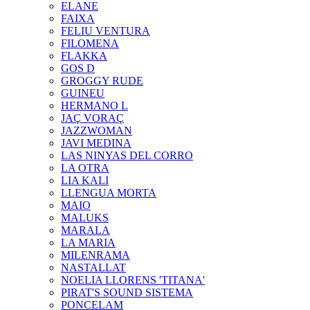
ELANE
FAIXA
FELIU VENTURA
FILOMENA
FLAKKA
GOS D
GROGGY RUDE
GUINEU
HERMANO L
JAÇ VORAÇ
JAZZWOMAN
JAVI MEDINA
LAS NINYAS DEL CORRO
LA OTRA
LIA KALI
LLENGUA MORTA
MAIO
MALUKS
MARALA
LA MARIA
MILENRAMA
NASTALLAT
NOELIA LLORENS 'TITANA'
PIRAT'S SOUND SISTEMA
PONCELAM