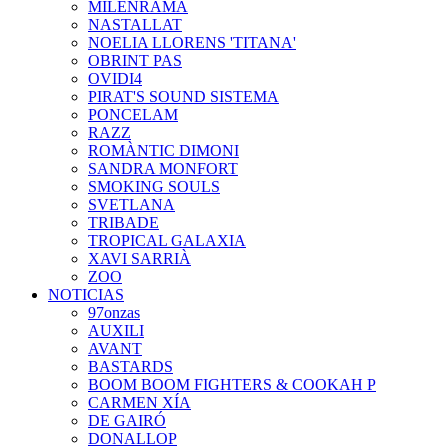
MILENRAMA
NASTALLAT
NOELIA LLORENS 'TITANA'
OBRINT PAS
OVIDI4
PIRAT'S SOUND SISTEMA
PONCELAM
RAZZ
ROMÀNTIC DIMONI
SANDRA MONFORT
SMOKING SOULS
SVETLANA
TRIBADE
TROPICAL GALAXIA
XAVI SARRIÀ
ZOO
NOTICIAS
97onzas
AUXILI
AVANT
BASTARDS
BOOM BOOM FIGHTERS & COOKAH P
CARMEN XÍA
DE GAIRÓ
DONALLOP