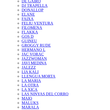
DE GAIRÓ
DJ TRAPELLA
DONALLOP
ELANE
FAIXA
FELIU VENTURA
FILOMENA
FLAKKA
GOS D
GUINEU
GROGGY RUDE
HERMANO L
JAÇ VORAÇ
JAZZWOMAN
JAVI MEDINA
JALEZZ
LIA KALI
LLENGUA MORTA
LA MARIA
LA OTRA
LA XICA
LAS NINYAS DEL CORRO
MAIO
MALUKS
MARALA