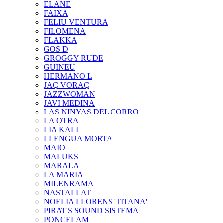
ELANE
FAIXA
FELIU VENTURA
FILOMENA
FLAKKA
GOS D
GROGGY RUDE
GUINEU
HERMANO L
JAÇ VORAÇ
JAZZWOMAN
JAVI MEDINA
LAS NINYAS DEL CORRO
LA OTRA
LIA KALI
LLENGUA MORTA
MAIO
MALUKS
MARALA
LA MARIA
MILENRAMA
NASTALLAT
NOELIA LLORENS 'TITANA'
PIRAT'S SOUND SISTEMA
PONCELAM