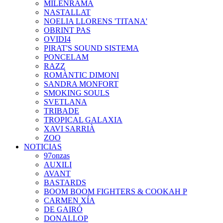
MILENRAMA
NASTALLAT
NOELIA LLORENS 'TITANA'
OBRINT PAS
OVIDI4
PIRAT'S SOUND SISTEMA
PONCELAM
RAZZ
ROMÀNTIC DIMONI
SANDRA MONFORT
SMOKING SOULS
SVETLANA
TRIBADE
TROPICAL GALAXIA
XAVI SARRIÀ
ZOO
NOTICIAS
97onzas
AUXILI
AVANT
BASTARDS
BOOM BOOM FIGHTERS & COOKAH P
CARMEN XÍA
DE GAIRÓ
DONALLOP