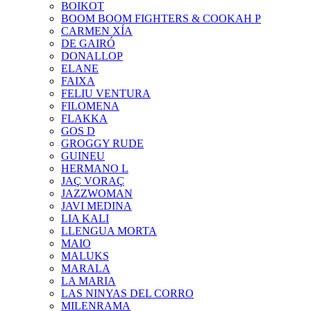
BOIKOT
BOOM BOOM FIGHTERS & COOKAH P
CARMEN XÍA
DE GAIRÓ
DONALLOP
ELANE
FAIXA
FELIU VENTURA
FILOMENA
FLAKKA
GOS D
GROGGY RUDE
GUINEU
HERMANO L
JAÇ VORAÇ
JAZZWOMAN
JAVI MEDINA
LIA KALI
LLENGUA MORTA
MAIO
MALUKS
MARALA
LA MARIA
LAS NINYAS DEL CORRO
MILENRAMA