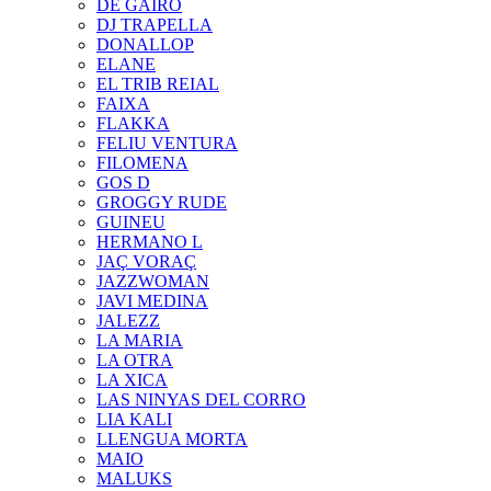
DE GAIRÓ
DJ TRAPELLA
DONALLOP
ELANE
EL TRIB REIAL
FAIXA
FLAKKA
FELIU VENTURA
FILOMENA
GOS D
GROGGY RUDE
GUINEU
HERMANO L
JAÇ VORAÇ
JAZZWOMAN
JAVI MEDINA
JALEZZ
LA MARIA
LA OTRA
LA XICA
LAS NINYAS DEL CORRO
LIA KALI
LLENGUA MORTA
MAIO
MALUKS