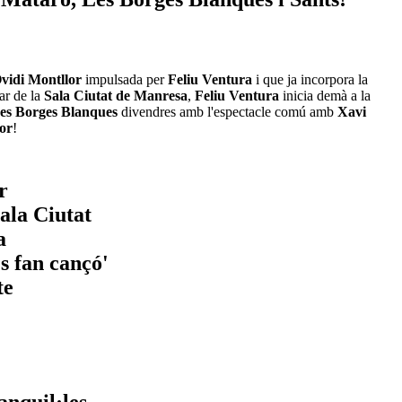
vidi Montllor
impulsada per
Feliu Ventura
i que ja incorpora la
ar de la
Sala Ciutat de Manresa
,
Feliu Ventura
inicia demà a la
es Borges Blanques
divendres amb l'espectacle comú amb
Xavi
or
!
r
Sala Ciutat
a
s fan cançó'
te
anquil·les