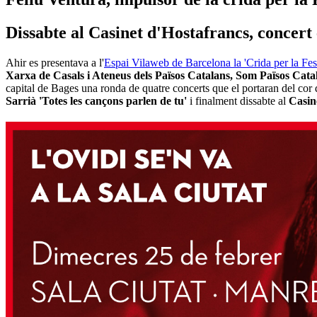
Dissabte al Casinet d'Hostafrancs, concert 
Ahir es presentava a l'
Espai Vilaweb de Barcelona la 'Crida per la Fes
Xarxa de Casals i Ateneus dels Països Catalans, Som Països Cat
capital de Bages una ronda de quatre concerts que el portaran del cor
Sarrià 'Totes les cançons parlen de tu'
i finalment dissabte al
Casin