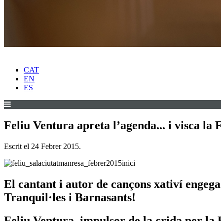
CAT
EN
ES
Feliu Ventura apreta l’agenda... i visca la
Escrit el
24 Febrer 2015
.
El cantant i autor de cançons xativí engeg
Tranquil·les i Barnasants!
Feliu Ventura, impulsor de la crida per la