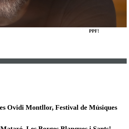
PPF!
tes Ovidi Montllor, Festival de Músiques
 Mataró, Les Borges Blanques i Sants!