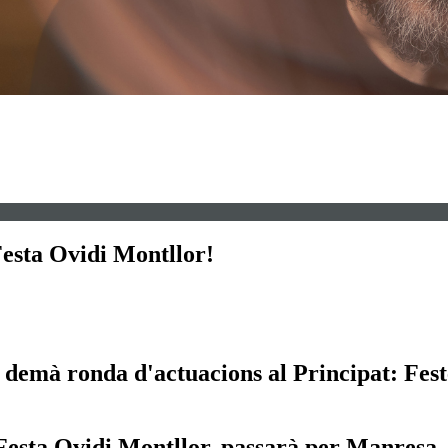
 Festa Ovidi Montllor!
a demà ronda d'actuacions al Principat: Fes
 Festa Ovidi Montllor, passarà per Manresa,