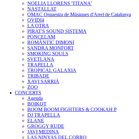
NOELIA LLORENS 'TITANA'
NASTALLAT
OMAC Orquestra de Músiques d'Arrel de Catalunya
OVIDI4
LA OTRA
PIRAT'S SOUND SISTEMA
PONCELAM
ROMÀNTIC DIMONI
SANDRA MONFORT
SMOKING SOULS
SVETLANA
TRAPELLA
TROPICAL GALAXIA
TRIBADE
XAVI SARRIÀ
ZOO
CONCERTS
Agenda
BOIKOT
BOOM BOOM FIGHTERS & COOKAH P
DJ TRAPELLA
ELANE
GROGGY RUDE
JAVI MEDINA
LAS NINYAS DEL CORRO