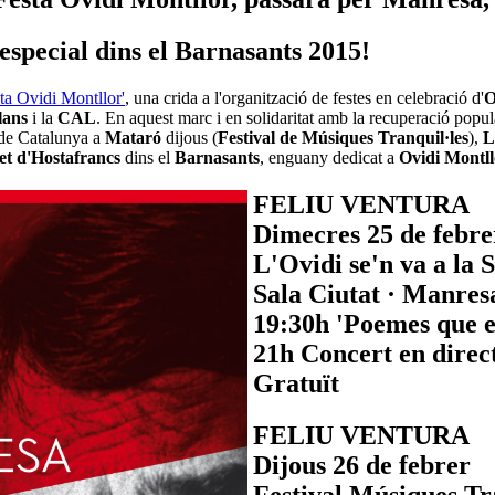
especial dins el Barnasants 2015!
ta Ovidi Montllor'
, una crida a l'organització de festes en celebració d'
O
alans
i la
CAL
. En aquest marc i en solidaritat amb la recuperació popul
 de Catalunya a
Mataró
dijous (
Festival de Músiques Tranquil·les
),
L
et d'Hostafrancs
dins el
Barnasants
, enguany dedicat a
Ovidi Montll
FELIU VENTURA
Dimecres 25 de febre
L'Ovidi se'n va a la 
Sala Ciutat · Manres
19:30h 'Poemes que e
21h Concert en direc
Gratuït
FELIU VENTURA
Dijous 26 de febrer
Festival Músiques Tr