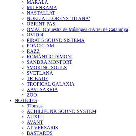
MARALA
MILENRAMA
NASTALLAT
NOELIA LLORENS 'TITANA'
OBRINT PAS
OMAC Orquestra de Músiques d'Arrel de Catalunya
OVIDI4
PIRAT'S SOUND SISTEMA
PONCELAM
RAZZ
ROMÀNTIC DIMONI
SANDRA MONFORT
SMOKING SOULS
SVETLANA
TRIBADE
TROPICAL GALAXIA
XAVI SARRIÀ
ZOO
NOTÍCIES
97onzas
ACHILIFUNK SOUND SYSTEM
AUXILI
AVANT
AT VERSARIS
BASTARDS